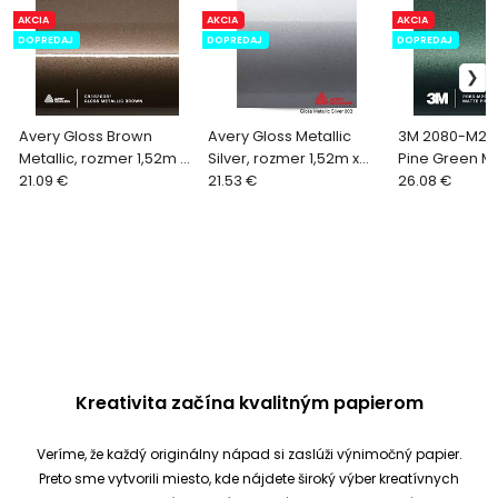
AKCIA
AKCIA
AKCIA
DOPREDAJ
DOPREDAJ
DOPREDAJ
Avery Gloss Brown
Avery Gloss Metallic
3M 2080-M20
Metallic, rozmer 1,52m x
Silver, rozmer 1,52m x
Pine Green Met
1m
21.09 €
0,8m
21.53 €
rozmer 1,52m 
26.08 €
Kreativita začína kvalitným papierom
Veríme, že každý originálny nápad si zaslúži výnimočný papier.
Preto sme vytvorili miesto, kde nájdete široký výber kreatívnych