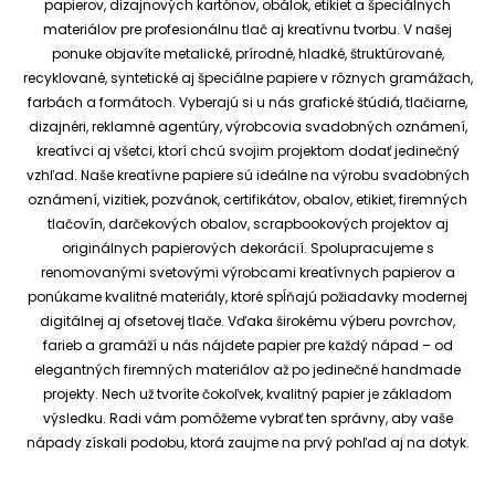
papierov, dizajnových kartónov, obálok, etikiet a špeciálnych
materiálov pre profesionálnu tlač aj kreatívnu tvorbu.
V našej
ponuke objavíte metalické, prírodné, hladké, štruktúrované,
recyklované, syntetické aj špeciálne papiere v rôznych gramážach,
farbách a formátoch. Vyberajú si u nás grafické štúdiá, tlačiarne,
dizajnéri, reklamné agentúry, výrobcovia svadobných oznámení,
kreatívci aj všetci, ktorí chcú svojim projektom dodať jedinečný
vzhľad.
Naše kreatívne papiere sú ideálne na výrobu svadobných
oznámení, vizitiek, pozvánok, certifikátov, obalov, etikiet, firemných
tlačovín, darčekových obalov, scrapbookových projektov aj
originálnych papierových dekorácií.
Spolupracujeme s
renomovanými svetovými výrobcami kreatívnych papierov a
ponúkame kvalitné materiály, ktoré spĺňajú požiadavky modernej
digitálnej aj ofsetovej tlače. Vďaka širokému výberu povrchov,
farieb a gramáží u nás nájdete papier pre každý nápad – od
elegantných firemných materiálov až po jedinečné handmade
projekty.
Nech už tvoríte čokoľvek, kvalitný papier je základom
výsledku. Radi vám pomôžeme vybrať ten správny, aby vaše
nápady získali podobu, ktorá zaujme na prvý pohľad aj na dotyk.