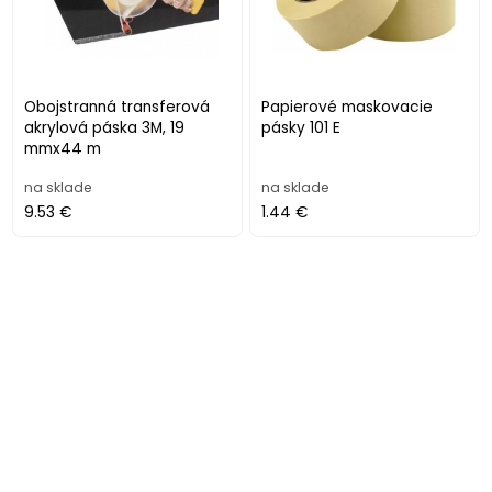
Obojstranná transferová
Papierové maskovacie
akrylová páska 3M, 19
pásky 101 E
mmx44 m
na sklade
na sklade
9.53 €
1.44 €