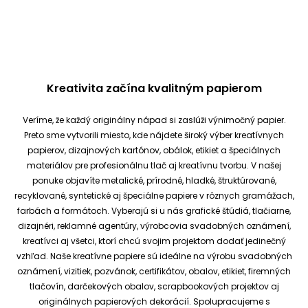
Kreativita začína kvalitným papierom
Veríme, že každý originálny nápad si zaslúži výnimočný papier.
Preto sme vytvorili miesto, kde nájdete široký výber kreatívnych
papierov, dizajnových kartónov, obálok, etikiet a špeciálnych
materiálov pre profesionálnu tlač aj kreatívnu tvorbu.
V našej
ponuke objavíte metalické, prírodné, hladké, štruktúrované,
recyklované, syntetické aj špeciálne papiere v rôznych gramážach,
farbách a formátoch. Vyberajú si u nás grafické štúdiá, tlačiarne,
dizajnéri, reklamné agentúry, výrobcovia svadobných oznámení,
kreatívci aj všetci, ktorí chcú svojim projektom dodať jedinečný
vzhľad.
Naše kreatívne papiere sú ideálne na výrobu svadobných
oznámení, vizitiek, pozvánok, certifikátov, obalov, etikiet, firemných
tlačovín, darčekových obalov, scrapbookových projektov aj
originálnych papierových dekorácií.
Spolupracujeme s