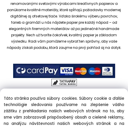
renomovanými svetovými výrobcami kreatívnych papierov a
ponúkame kvalitné materiály, ktoré spĺňajú požiadavky modernej
digitálnej aj ofsetovej tlače. Vďaka širokému výberu povrchov,
farieb a gramáží u nás nájdete papier pre každý nápad – od
elegantných firemných materiálov až po jedinečné handmade
projekty.
Nech už tvoríte čokoľvek, kvalitný papier je základom
výsledku. Radi vám pomôžeme vybrať ten správny, aby vaše
nápady získali podobu, ktorá zaujme na prvý pohľad aj na dotyk.
Táto stránka používa súbory cookies. Súbory cookie a ďalšie
Copyright © 2017 kreativnypapier.sk, All rights reserved |
technológie sledovania používame na zlepšenie vášho
hajekova@kreativnypapier.sk
| Beckovská 38/A, 831 04
zážitku z prehliadania našich webových stránok na to, aby
Bratislava
sme vám zobrazovali prispôsobený obsah a cielené reklamy,
na analýzu návštevnosti našich webových stránok a na
Odstúpenie od zmluvy: