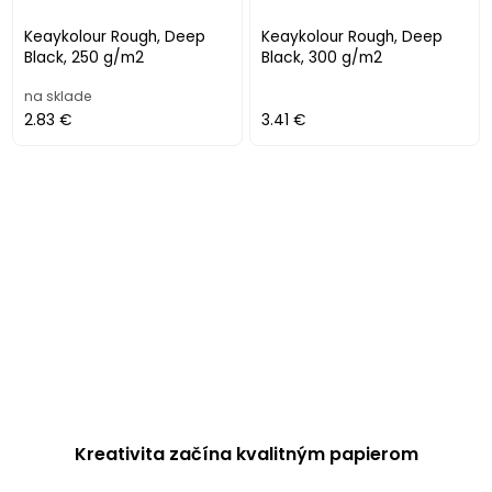
Keaykolour Rough, Deep
Keaykolour Rough, Deep
Black, 250 g/m2
Black, 300 g/m2
na sklade
2.83 €
3.41 €
Kreativita začína kvalitným papierom