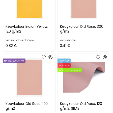
Keaykolour Indian Yellow,
Keaykolour Old Rose, 300
120 g/m2
g/m2
len na objednávku
na sklade
0.82 €
3.41 €
NA OBJEDNÁVKU
NOVINKA
NOVINKA
MÁME SKLADOM!!!
Keaykolour Old Rose, 120
Keaykolour Old Rose, 120
g/m2
g/m2, SRA3