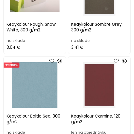
Keaykolour Rough, Snow
Keaykolour Sombre Grey,
White, 300 g/m2
300 g/m2
na sklade
na sklade
3.04 €
3.41 €
NOVINKA
Keaykolour Baltic Sea, 300
Keaykolour Carmine, 120
g/m2
g/m2
na sklade
len na objednávku