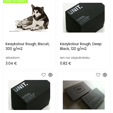
MÁME SKLADOM!!!
Keaykolour Rough, Biscuit,
Keaykolour Rough, Deep
300 g/m2
Black, 120 g/m2
skladom
len na objednávku
3.04 €
0.82 €