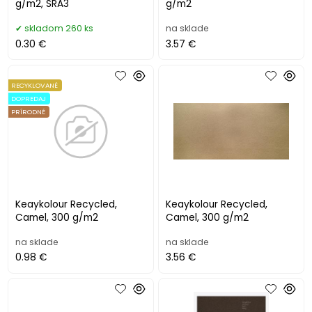
g/m2, SRA3
g/m2
skladom 260 ks
na sklade
0.30 €
3.57 €
RECYKLOVANÉ
DOPREDAJ
PRÍRODNÉ
Keaykolour Recycled,
Keaykolour Recycled,
Camel, 300 g/m2
Camel, 300 g/m2
na sklade
na sklade
0.98 €
3.56 €