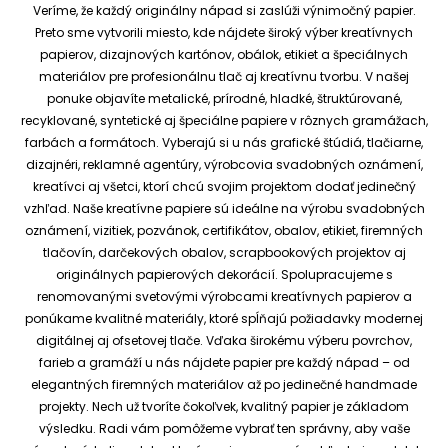
Veríme, že každý originálny nápad si zaslúži výnimočný papier.
Preto sme vytvorili miesto, kde nájdete široký výber kreatívnych
papierov, dizajnových kartónov, obálok, etikiet a špeciálnych
materiálov pre profesionálnu tlač aj kreatívnu tvorbu.
V našej
ponuke objavíte metalické, prírodné, hladké, štruktúrované,
recyklované, syntetické aj špeciálne papiere v rôznych gramážach,
farbách a formátoch. Vyberajú si u nás grafické štúdiá, tlačiarne,
dizajnéri, reklamné agentúry, výrobcovia svadobných oznámení,
kreatívci aj všetci, ktorí chcú svojim projektom dodať jedinečný
vzhľad.
Naše kreatívne papiere sú ideálne na výrobu svadobných
oznámení, vizitiek, pozvánok, certifikátov, obalov, etikiet, firemných
tlačovín, darčekových obalov, scrapbookových projektov aj
originálnych papierových dekorácií.
Spolupracujeme s
renomovanými svetovými výrobcami kreatívnych papierov a
ponúkame kvalitné materiály, ktoré spĺňajú požiadavky modernej
digitálnej aj ofsetovej tlače. Vďaka širokému výberu povrchov,
farieb a gramáží u nás nájdete papier pre každý nápad – od
elegantných firemných materiálov až po jedinečné handmade
projekty.
Nech už tvoríte čokoľvek, kvalitný papier je základom
výsledku. Radi vám pomôžeme vybrať ten správny, aby vaše