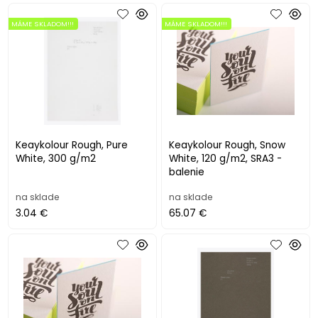
MÁME SKLADOM!!!
MÁME SKLADOM!!!
Keaykolour Rough, Pure
Keaykolour Rough, Snow
White, 300 g/m2
White, 120 g/m2, SRA3 -
balenie
na sklade
na sklade
3.04 €
65.07 €