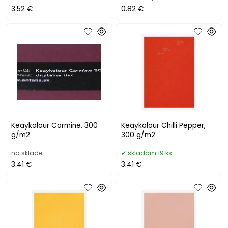
3.52 €
0.82 €
Keaykolour Carmine, 300
Keaykolour Chilli Pepper,
g/m2
300 g/m2
na sklade
skladom 19 ks
3.41 €
3.41 €