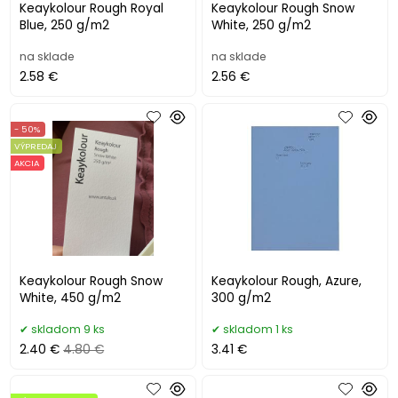
Keaykolour Rough Royal
Keaykolour Rough Snow
Blue, 250 g/m2
White, 250 g/m2
na sklade
na sklade
2.58 €
2.56 €
- 50%
VÝPREDAJ
AKCIA
Keaykolour Rough Snow
Keaykolour Rough, Azure,
White, 450 g/m2
300 g/m2
skladom 9 ks
skladom 1 ks
2.40 €
4.80 €
3.41 €