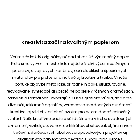
Kreativita začína kvalitným papierom
Veríme, že každý originálny nápad si zaslúži výnimočný papier.
Preto sme vytvorili miesto, kde nájdete široký výber kreatívnych
papierov, dizajnových kartónov, obálok, etikiet a špeciálnych
materiálov pre profesionálnu tlač aj kreatívnu tvorbu.
V našej
ponuke objavíte metalické, prírodné, hladké, štruktúrované,
recyklované, syntetické aj špeciálne papiere v rôznych gramážach,
farbách a formátoch. Vyberajú si u nás grafické štúdiá, tlačiarne,
dizajnéri, reklamné agentúry, výrobcovia svadobných oznámení,
kreatívci aj všetci, ktorí chcú svojim projektom dodať jedinečný
vzhľad.
Naše kreatívne papiere sú ideálne na výrobu svadobných
oznámení, vizitiek, pozvánok, certifikátov, obalov, etikiet, firemných
tlačovín, darčekových obalov, scrapbookových projektov aj
originálnych papierových dekorácií.
Spolupracujeme s