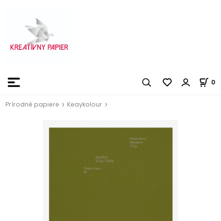
0
Prírodné papiere
Keaykolour