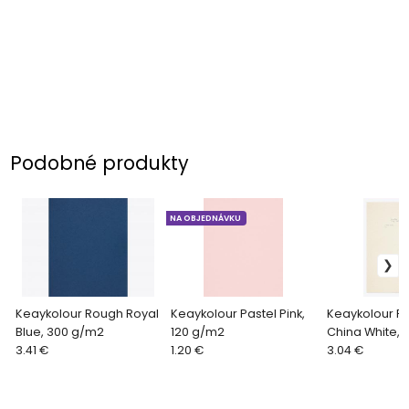
Podobné produkty
NA OBJEDNÁVKU
Keaykolour Rough Royal
Keaykolour Pastel Pink,
Keaykolour Rough,
Blue, 300 g/m2
120 g/m2
China White,
3.41 €
1.20 €
3.04 €