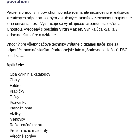
povrchom
Papier s prírodným povrchom ponúka rozmanité možnosti pre realizáciu
kreatívnych nápadov. Jedným z kľúčových atribútov Keaykolour papiera je
jeho univerzálnosť. Vyznačuje sa vynikajúcou farebnou stálosťou a
tuhosťou. V
yrobený s použitím Virgin vlákien
. Vynikajúca kvalita v
jednotnej štruktúre a vzhľade.
Vhodný pre všetky tlačové techniky vrátane digitálnej tlače, kde sa
odporúča prvotná skúška.
Podrobnejšie info v „Sprievodca tlačou“. FSC
certifikácia.
Aplikácie:
Obálky kníh a katalógov
Obaly
Foldre
Krabičky
Tašky
Pozvánky
Blahoželania
Vizitky
Menovky
Reštauračné menu
Prezentačné materiály
Výročné správy