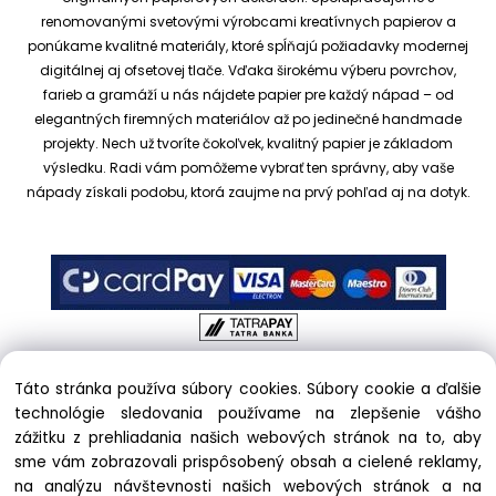
renomovanými svetovými výrobcami kreatívnych papierov a
ponúkame kvalitné materiály, ktoré spĺňajú požiadavky modernej
digitálnej aj ofsetovej tlače. Vďaka širokému výberu povrchov,
farieb a gramáží u nás nájdete papier pre každý nápad – od
elegantných firemných materiálov až po jedinečné handmade
projekty.
Nech už tvoríte čokoľvek, kvalitný papier je základom
výsledku. Radi vám pomôžeme vybrať ten správny, aby vaše
nápady získali podobu, ktorá zaujme na prvý pohľad aj na dotyk.
Táto stránka používa súbory cookies. Súbory cookie a ďalšie
Copyright © 2017 kreativnypapier.sk, All rights reserved |
technológie sledovania používame na zlepšenie vášho
hajekova@kreativnypapier.sk
| Beckovská 38/A, 831 04
zážitku z prehliadania našich webových stránok na to, aby
Bratislava
sme vám zobrazovali prispôsobený obsah a cielené reklamy,
na analýzu návštevnosti našich webových stránok a na