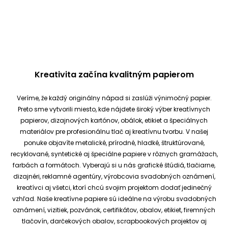
Kreativita začína kvalitným papierom
Veríme, že každý originálny nápad si zaslúži výnimočný papier.
Preto sme vytvorili miesto, kde nájdete široký výber kreatívnych
papierov, dizajnových kartónov, obálok, etikiet a špeciálnych
materiálov pre profesionálnu tlač aj kreatívnu tvorbu.
V našej
ponuke objavíte metalické, prírodné, hladké, štruktúrované,
recyklované, syntetické aj špeciálne papiere v rôznych gramážach,
farbách a formátoch. Vyberajú si u nás grafické štúdiá, tlačiarne,
dizajnéri, reklamné agentúry, výrobcovia svadobných oznámení,
kreatívci aj všetci, ktorí chcú svojim projektom dodať jedinečný
vzhľad.
Naše kreatívne papiere sú ideálne na výrobu svadobných
oznámení, vizitiek, pozvánok, certifikátov, obalov, etikiet, firemných
tlačovín, darčekových obalov, scrapbookových projektov aj