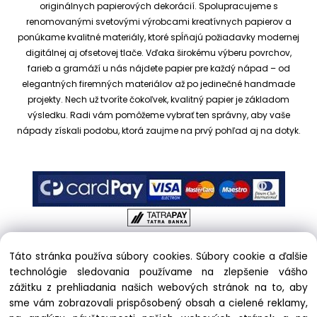
originálnych papierových dekorácií.
Spolupracujeme s
renomovanými svetovými výrobcami kreatívnych papierov a
ponúkame kvalitné materiály, ktoré spĺňajú požiadavky modernej
digitálnej aj ofsetovej tlače. Vďaka širokému výberu povrchov,
farieb a gramáží u nás nájdete papier pre každý nápad – od
elegantných firemných materiálov až po jedinečné handmade
projekty.
Nech už tvoríte čokoľvek, kvalitný papier je základom
výsledku. Radi vám pomôžeme vybrať ten správny, aby vaše
nápady získali podobu, ktorá zaujme na prvý pohľad aj na dotyk.
Táto stránka používa súbory cookies. Súbory cookie a ďalšie
Copyright © 2017 kreativnypapier.sk, All rights reserved |
technológie sledovania používame na zlepšenie vášho
hajekova@kreativnypapier.sk
| Beckovská 38/A, 831 04
zážitku z prehliadania našich webových stránok na to, aby
Bratislava
sme vám zobrazovali prispôsobený obsah a cielené reklamy,