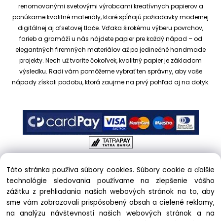
renomovanými svetovými výrobcami kreatívnych papierov a
ponúkame kvalitné materiály, ktoré spĺňajú požiadavky modernej
digitálnej aj ofsetovej tlače. Vďaka širokému výberu povrchov,
farieb a gramáží u nás nájdete papier pre každý nápad – od
elegantných firemných materiálov až po jedinečné handmade
projekty.
Nech už tvoríte čokoľvek, kvalitný papier je základom
výsledku. Radi vám pomôžeme vybrať ten správny, aby vaše
nápady získali podobu, ktorá zaujme na prvý pohľad aj na dotyk.
Táto stránka používa súbory cookies. Súbory cookie a ďalšie
Copyright © 2017 kreativnypapier.sk, All rights reserved |
technológie sledovania používame na zlepšenie vášho
hajekova@kreativnypapier.sk
| Beckovská 38/A, 831 04
zážitku z prehliadania našich webových stránok na to, aby
Bratislava
sme vám zobrazovali prispôsobený obsah a cielené reklamy,
na analýzu návštevnosti našich webových stránok a na
Odstúpenie od zmluvy: