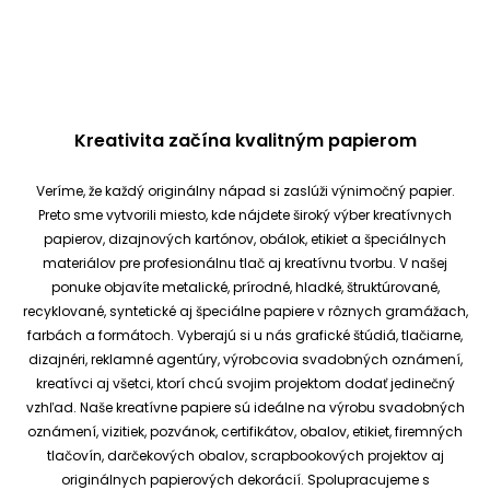
Kreativita začína kvalitným papierom
Veríme, že každý originálny nápad si zaslúži výnimočný papier.
Preto sme vytvorili miesto, kde nájdete široký výber kreatívnych
papierov, dizajnových kartónov, obálok, etikiet a špeciálnych
materiálov pre profesionálnu tlač aj kreatívnu tvorbu.
V našej
ponuke objavíte metalické, prírodné, hladké, štruktúrované,
recyklované, syntetické aj špeciálne papiere v rôznych gramážach,
farbách a formátoch. Vyberajú si u nás grafické štúdiá, tlačiarne,
dizajnéri, reklamné agentúry, výrobcovia svadobných oznámení,
kreatívci aj všetci, ktorí chcú svojim projektom dodať jedinečný
vzhľad.
Naše kreatívne papiere sú ideálne na výrobu svadobných
oznámení, vizitiek, pozvánok, certifikátov, obalov, etikiet, firemných
tlačovín, darčekových obalov, scrapbookových projektov aj
originálnych papierových dekorácií.
Spolupracujeme s