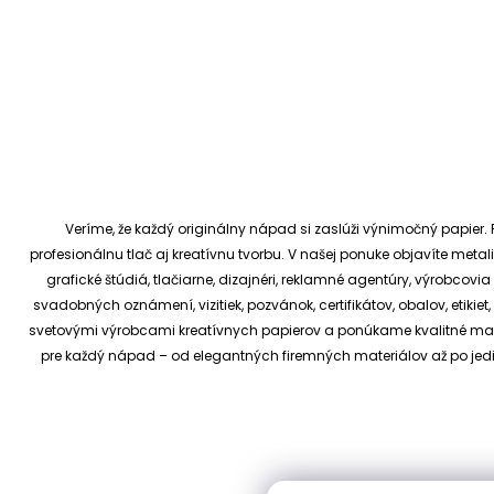
Veríme, že každý originálny nápad si zaslúži výnimočný papier. P
profesionálnu tlač aj kreatívnu tvorbu.
V našej ponuke objavíte metali
grafické štúdiá, tlačiarne, dizajnéri, reklamné agentúry, výrobcov
svadobných oznámení, vizitiek, pozvánok, certifikátov, obalov, etiki
svetovými výrobcami kreatívnych papierov a ponúkame kvalitné materi
pre každý nápad – od elegantných firemných materiálov až po je