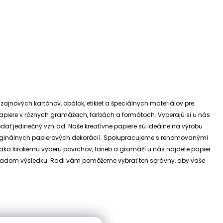
izajnových kartónov, obálok, etikiet a špeciálnych materiálov pre
e papiere v rôznych gramážach, farbách a formátoch. Vyberajú si u nás
dodať jedinečný vzhľad.
Naše kreatívne papiere sú ideálne na výrobu
riginálnych papierových dekorácií.
Spolupracujeme s renomovanými
ďaka širokému výberu povrchov, farieb a gramáží u nás nájdete papier
 základom výsledku. Radi vám pomôžeme vybrať ten správny, aby vaše