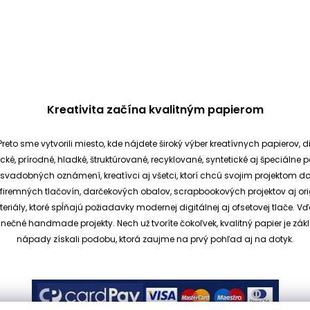
Kreativita začína kvalitným papierom
reto sme vytvorili miesto, kde nájdete široký výber kreatívnych papierov, d
cké, prírodné, hladké, štruktúrované, recyklované, syntetické aj špeciáln
ia svadobných oznámení, kreatívci aj všetci, ktorí chcú svojim projektom 
et, firemných tlačovín, darčekových obalov, scrapbookových projektov aj o
ály, ktoré spĺňajú požiadavky modernej digitálnej aj ofsetovej tlače. V
dinečné handmade projekty.
Nech už tvoríte čokoľvek, kvalitný papier je
nápady získali podobu, ktorá zaujme na prvý pohľad aj na dotyk.