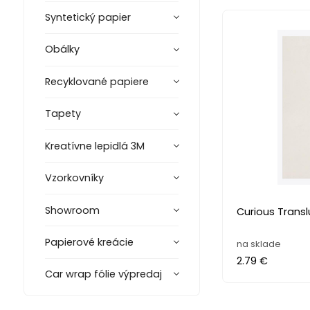
Syntetický papier
Obálky
Recyklované papiere
Tapety
Kreatívne lepidlá 3M
Vzorkovníky
Showroom
Curious Transl
Papierové kreácie
na sklade
2.79 €
Car wrap fólie výpredaj