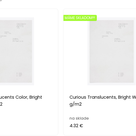
MÁME SKLADOM!!!
ucents Color, Bright
Curious Translucents, Bright Wh
m2
g/m2
na sklade
4.32 €