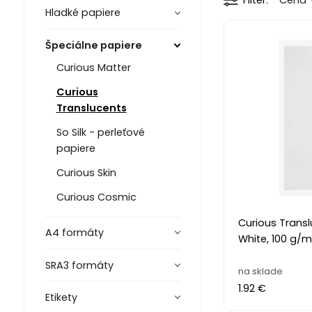
Filter
Cena
Hladké papiere
Špeciálne papiere
Curious Matter
Curious
Translucents
So Silk - perleťové
papiere
Curious Skin
Curious Cosmic
Curious Transl
A4 formáty
White, 100 g/
SRA3 formáty
na sklade
1.92 €
Etikety