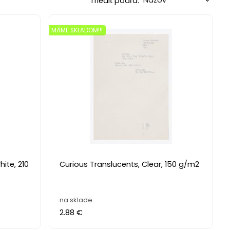
Triediť podľa:
MÁME SKLADOM!!!
ite, 210
Curious Translucents, Clear, 150 g/m2
na sklade
2.88 €