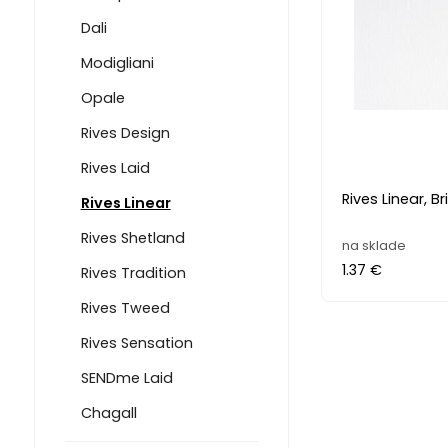
Dali
Modigliani
Opale
Rives Design
Rives Laid
Rives Linear, B
Rives Linear
Rives Shetland
na sklade
1.37 €
Rives Tradition
Rives Tweed
Rives Sensation
SENDme Laid
Chagall