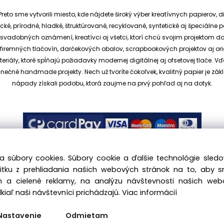
reto sme vytvorili miesto, kde nájdete široký výber kreatívnych papierov, d
cké, prírodné, hladké, štruktúrované, recyklované, syntetické aj špeciáln
ia svadobných oznámení, kreatívci aj všetci, ktorí chcú svojim projektom 
et, firemných tlačovín, darčekových obalov, scrapbookových projektov aj o
ály, ktoré spĺňajú požiadavky modernej digitálnej aj ofsetovej tlače. V
dinečné handmade projekty.
Nech už tvoríte čokoľvek, kvalitný papier je
nápady získali podobu, ktorá zaujme na prvý pohľad aj na dotyk.
a súbory cookies. Súbory cookie a ďalšie technológie sle
žitku z prehliadania našich webových stránok na to, aby 
 a cielené reklamy, na analýzu návštevnosti našich we
.sk, All rights reserved |
hajekova@kreativnypapier.sk
| Be
iaľ naši návštevníci prichádzajú.
Viac informácií
Odstúpenie od zmluvy:
Nastavenie
Odmietam