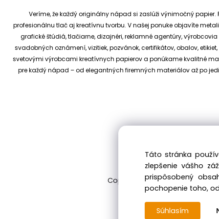
Veríme, že každý originálny nápad si zaslúži výnimočný papier. P
profesionálnu tlač aj kreatívnu tvorbu.
V našej ponuke objavíte metali
grafické štúdiá, tlačiarne, dizajnéri, reklamné agentúry, výrobcov
svadobných oznámení, vizitiek, pozvánok, certifikátov, obalov, etiki
svetovými výrobcami kreatívnych papierov a ponúkame kvalitné materi
pre každý nápad – od elegantných firemných materiálov až po je
Táto stránka použív
zlepšenie vášho zá
prispôsobený obsah
Copyright © 2017 kreativnypapier
pochopenie toho, odk
Súhlasím