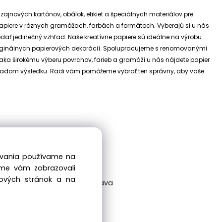
izajnových kartónov, obálok, etikiet a špeciálnych materiálov pre
e papiere v rôznych gramážach, farbách a formátoch. Vyberajú si u nás
dodať jedinečný vzhľad.
Naše kreatívne papiere sú ideálne na výrobu
riginálnych papierových dekorácií.
Spolupracujeme s renomovanými
ďaka širokému výberu povrchov, farieb a gramáží u nás nájdete papier
 základom výsledku. Radi vám pomôžeme vybrať ten správny, aby vaše
dovania používame na
sme vám zobrazovali
bových stránok a na
ckovská 38/A, 831 04 Bratislava