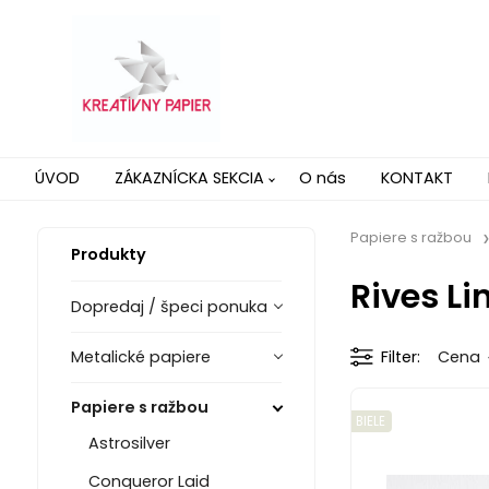
ÚVOD
ZÁKAZNÍCKA SEKCIA
O nás
KONTAKT
Papiere s ražbou
Produkty
Rives Li
Dopredaj / špeci ponuka
Metalické papiere
Filter
Cena
Papiere s ražbou
BIELE
Astrosilver
Conqueror Laid