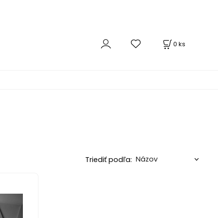
0
ks
Triediť podľa: