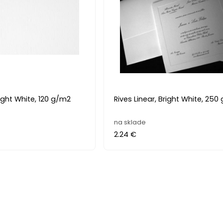
right White, 120 g/m2
Rives Linear, Bright White, 250
na sklade
2.24 €