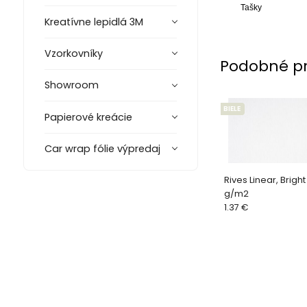
Tašky
Kreatívne lepidlá 3M
Vzorkovníky
Podobné p
Showroom
BIELE
Papierové kreácie
Car wrap fólie výpredaj
Rives Linear, Bright
g/m2
1.37 €