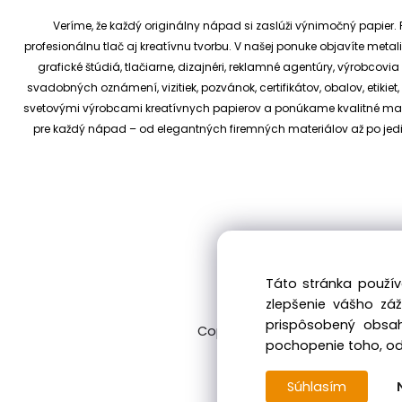
Veríme, že každý originálny nápad si zaslúži výnimočný papier. P
profesionálnu tlač aj kreatívnu tvorbu.
V našej ponuke objavíte metali
grafické štúdiá, tlačiarne, dizajnéri, reklamné agentúry, výrobcov
svadobných oznámení, vizitiek, pozvánok, certifikátov, obalov, etiki
svetovými výrobcami kreatívnych papierov a ponúkame kvalitné materi
pre každý nápad – od elegantných firemných materiálov až po je
Táto stránka použív
zlepšenie vášho zá
prispôsobený obsah
Copyright © 2017 kreativnypapier
pochopenie toho, odk
Súhlasím