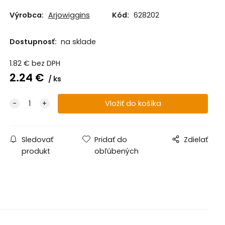
Výrobca:
Arjowiggins
Kód:
628202
Dostupnosť:
na sklade
1.82
€
bez DPH
2.24
€
ks
Sledovať
Pridať do
Zdielať
produkt
obľúbených