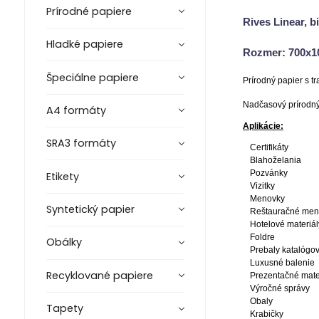
Prírodné papiere
Rives Linear, b
Hladké papiere
Rozmer: 700x
Špeciálne papiere
Prírodný papier s t
Nadčasový prírodný 
A4 formáty
Aplikácie:
SRA3 formáty
Certifikáty
Blahoželania
Pozvánky
Etikety
Vizitky
Menovky
Syntetický papier
Reštauračné me
Hotelové materiál
Foldre
Obálky
Prebaly katalógo
Luxusné balenie
Recyklované papiere
Prezentačné mate
Výročné správy
Obaly
Tapety
Krabičky