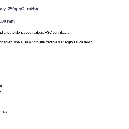
iely, 250g/m2, ražba
1000 mm
radičnou plstencovou razbou, FSC certifikácia.
papier , spája sa v ňom sila tradície s energiou súčasnosti.
nu
y
v
riály