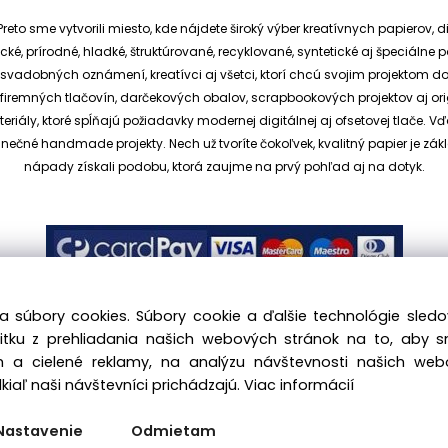
reto sme vytvorili miesto, kde nájdete široký výber kreatívnych papierov, d
cké, prírodné, hladké, štruktúrované, recyklované, syntetické aj špeciáln
ia svadobných oznámení, kreatívci aj všetci, ktorí chcú svojim projektom 
et, firemných tlačovín, darčekových obalov, scrapbookových projektov aj o
ály, ktoré spĺňajú požiadavky modernej digitálnej aj ofsetovej tlače. V
dinečné handmade projekty.
Nech už tvoríte čokoľvek, kvalitný papier je
nápady získali podobu, ktorá zaujme na prvý pohľad aj na dotyk.
a súbory cookies. Súbory cookie a ďalšie technológie sle
žitku z prehliadania našich webových stránok na to, aby 
 a cielené reklamy, na analýzu návštevnosti našich we
.sk, All rights reserved |
hajekova@kreativnypapier.sk
| Be
iaľ naši návštevníci prichádzajú.
Viac informácií
Odstúpenie od zmluvy:
Nastavenie
Odmietam