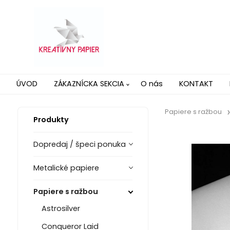
ÚVOD
ZÁKAZNÍCKA SEKCIA
O nás
KONTAKT
Papiere s ražbou
Produkty
Dopredaj / špeci ponuka
Metalické papiere
Papiere s ražbou
Astrosilver
Conqueror Laid