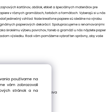
izajnových kartónov, obálok, etikiet a špeciálnych materiálov pre
e papiere v rôznych gramážach, farbách a formátoch. Vyberajú si u nás
dodať jedinečný vzhľad.
Naše kreatívne papiere sú ideálne na výrobu
riginálnych papierových dekorácií.
Spolupracujeme s renomovanými
ďaka širokému výberu povrchov, farieb a gramáží u nás nájdete papier
 základom výsledku. Radi vám pomôžeme vybrať ten správny, aby vaše
dovania používame na
sme vám zobrazovali
bových stránok a na
ckovská 38/A, 831 04 Bratislava