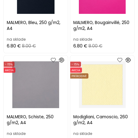
MALMERO, Bleu, 250 g/m2,
MALMERO, Bougainvillé, 250
A4
g/m2, A4
na sklade
na sklade
6.80 €
8.00 €
6.80 €
8.00 €
- 15%
- 15%
AKCIA
AKCIA
PRÍRODNÉ
MALMERO, Schiste, 250
Modigliani, Camoscio, 260
g/m2, A4
g/m2, A4
na sklade
na sklade