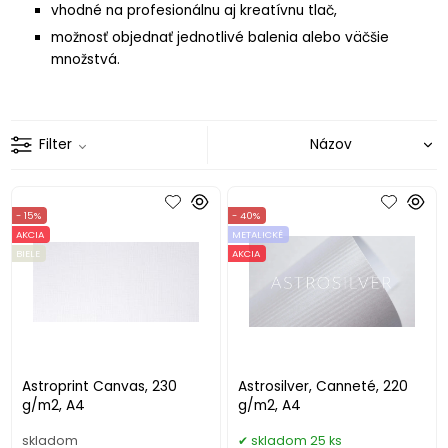
vhodné na profesionálnu aj kreatívnu tlač,
možnosť objednať jednotlivé balenia alebo väčšie
množstvá.
Filter
- 15%
- 40%
AKCIA
METALICKÉ
BIELE
AKCIA
Astroprint Canvas, 230
Astrosilver, Canneté, 220
g/m2, A4
g/m2, A4
skladom
skladom 25 ks