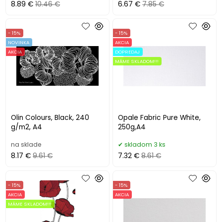
8.89 €
10.46 €
6.67 €
7.85 €
- 15%
- 15%
NOVINKA
AKCIA
AKCIA
DOPREDAJ
MÁME SKLADOM!!!
Olin Colours, Black, 240
Opale Fabric Pure White,
g/m2, A4
250g,A4
na sklade
skladom 3 ks
8.17 €
9.61 €
7.32 €
8.61 €
- 15%
- 15%
AKCIA
AKCIA
MÁME SKLADOM!!!