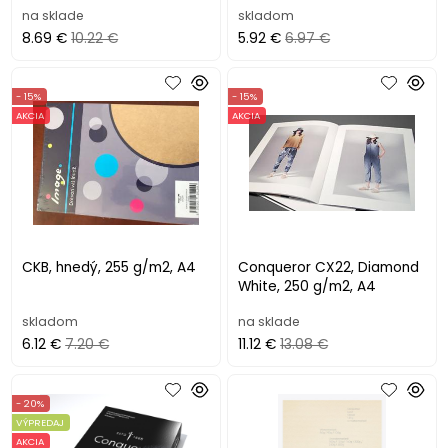
na sklade
skladom
8.69 €
10.22 €
5.92 €
6.97 €
- 15%
- 15%
AKCIA
AKCIA
CKB, hnedý, 255 g/m2, A4
Conqueror CX22, Diamond
White, 250 g/m2, A4
skladom
na sklade
6.12 €
7.20 €
11.12 €
13.08 €
- 20%
VÝPREDAJ
AKCIA