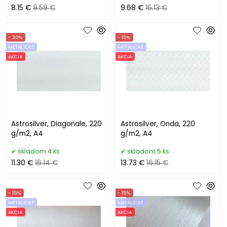
8.15 €
9.59 €
9.68 €
16.13 €
- 30%
- 15%
METALICKÉ
METALICKÉ
AKCIA
AKCIA
Astrosilver, Diagonale, 220
Astrosilver, Onda, 220
g/m2, A4
g/m2, A4
skladom 4 ks
skladom 5 ks
11.30 €
16.14 €
13.73 €
16.15 €
- 15%
- 15%
METALICKÉ
METALICKÉ
AKCIA
AKCIA