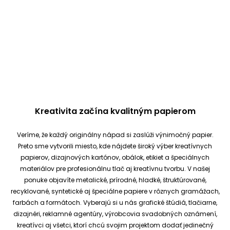
Kreativita začína kvalitným papierom
Veríme, že každý originálny nápad si zaslúži výnimočný papier.
Preto sme vytvorili miesto, kde nájdete široký výber kreatívnych
papierov, dizajnových kartónov, obálok, etikiet a špeciálnych
materiálov pre profesionálnu tlač aj kreatívnu tvorbu.
V našej
ponuke objavíte metalické, prírodné, hladké, štruktúrované,
recyklované, syntetické aj špeciálne papiere v rôznych gramážach,
farbách a formátoch. Vyberajú si u nás grafické štúdiá, tlačiarne,
dizajnéri, reklamné agentúry, výrobcovia svadobných oznámení,
kreatívci aj všetci, ktorí chcú svojim projektom dodať jedinečný