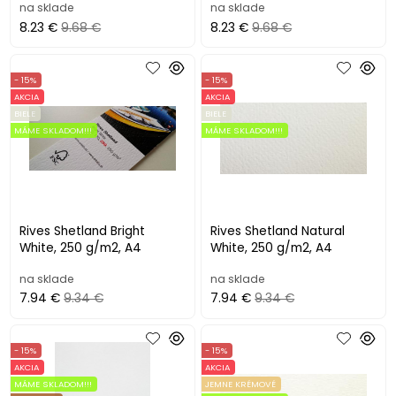
na sklade
na sklade
8.23 €
9.68 €
8.23 €
9.68 €
- 15%
- 15%
AKCIA
AKCIA
BIELE
BIELE
MÁME SKLADOM!!!
MÁME SKLADOM!!!
Rives Shetland Bright
Rives Shetland Natural
White, 250 g/m2, A4
White, 250 g/m2, A4
na sklade
na sklade
7.94 €
9.34 €
7.94 €
9.34 €
- 15%
- 15%
AKCIA
AKCIA
MÁME SKLADOM!!!
JEMNE KRÉMOVÉ