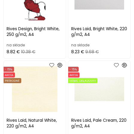
Rives Design, Bright White,
Rives Laid, Bright White, 220
250 g/m2, A4
g/m2, A4
na sklade
na sklade
8.82 €
10.38 €
8.23 €
9.68 €
- 15%
- 15%
AKCIA
AKCIA
PRÍRODNÉ
MÁME SKLADOM!!!
Rives Laid, Natural White,
Rives Laid, Pale Cream, 220
220 g/m2, A4
g/m2, A4