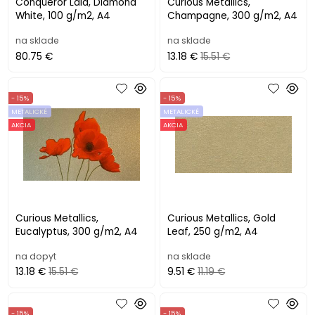
Conqueror Laid, Diamond
Curious Metallics,
White, 100 g/m2, A4
Champagne, 300 g/m2, A4
na sklade
na sklade
80.75 €
13.18 €
15.51 €
- 15%
- 15%
METALICKÉ
METALICKÉ
AKCIA
AKCIA
Curious Metallics,
Curious Metallics, Gold
Eucalyptus, 300 g/m2, A4
Leaf, 250 g/m2, A4
na dopyt
na sklade
13.18 €
15.51 €
9.51 €
11.19 €
- 15%
- 15%