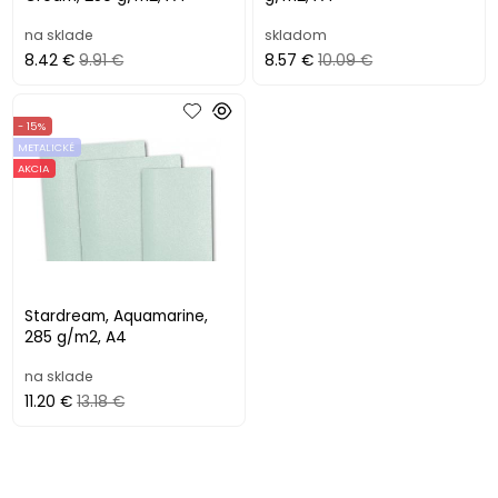
na sklade
skladom
8.42 €
9.91 €
8.57 €
10.09 €
- 15%
METALICKÉ
AKCIA
Stardream, Aquamarine,
285 g/m2, A4
na sklade
11.20 €
13.18 €