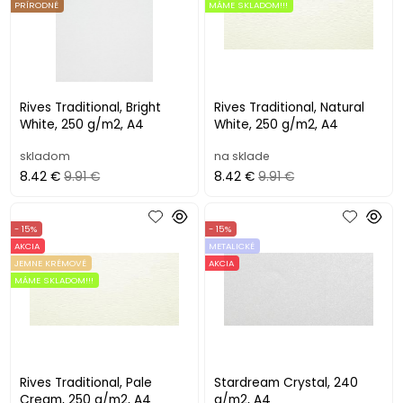
PRÍRODNÉ
MÁME SKLADOM!!!
Rives Traditional, Bright
Rives Traditional, Natural
White, 250 g/m2, A4
White, 250 g/m2, A4
skladom
na sklade
8.42 €
9.91 €
8.42 €
9.91 €
- 15%
- 15%
AKCIA
METALICKÉ
JEMNE KRÉMOVÉ
AKCIA
MÁME SKLADOM!!!
Rives Traditional, Pale
Stardream Crystal, 240
Cream, 250 g/m2, A4
g/m2, A4