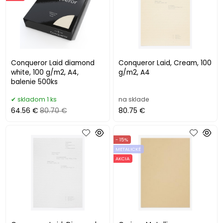
Conqueror Laid diamond
Conqueror Laid, Cream, 100
white, 100 g/m2, A4,
g/m2, A4
balenie 500ks
skladom 1 ks
na sklade
64.56 €
80.70 €
80.75 €
- 15%
METALICKÉ
AKCIA