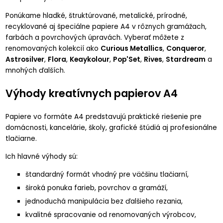
Ponúkame hladké, štruktúrované, metalické, prírodné,
recyklované aj špeciálne papiere A4 v rôznych gramážach,
farbách a povrchových úpravách. Vyberať môžete z
renomovaných kolekcií ako
Curious Metallics
,
Conqueror
,
Astrosilver
,
Flora
,
Keaykolour
,
Pop'Set
,
Rives
,
Stardream
a
mnohých ďalších.
Výhody kreatívnych papierov A4
Papiere vo formáte A4 predstavujú praktické riešenie pre
domácnosti, kancelárie, školy, grafické štúdiá aj profesionálne
tlačiarne.
Ich hlavné výhody sú:
štandardný formát vhodný pre väčšinu tlačiarní,
široká ponuka farieb, povrchov a gramáží,
jednoduchá manipulácia bez ďalšieho rezania,
kvalitné spracovanie od renomovaných výrobcov,