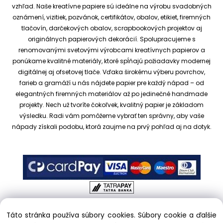
vzhľad.
Naše kreatívne papiere sú ideálne na výrobu svadobných
oznámení, vizitiek, pozvánok, certifikátov, obalov, etikiet, firemných
tlačovín, darčekových obalov, scrapbookových projektov aj
originálnych papierových dekorácií.
Spolupracujeme s
renomovanými svetovými výrobcami kreatívnych papierov a
ponúkame kvalitné materiály, ktoré spĺňajú požiadavky modernej
digitálnej aj ofsetovej tlače. Vďaka širokému výberu povrchov,
farieb a gramáží u nás nájdete papier pre každý nápad – od
elegantných firemných materiálov až po jedinečné handmade
projekty.
Nech už tvoríte čokoľvek, kvalitný papier je základom
výsledku. Radi vám pomôžeme vybrať ten správny, aby vaše
nápady získali podobu, ktorá zaujme na prvý pohľad aj na dotyk.
Táto stránka používa súbory cookies. Súbory cookie a ďalšie