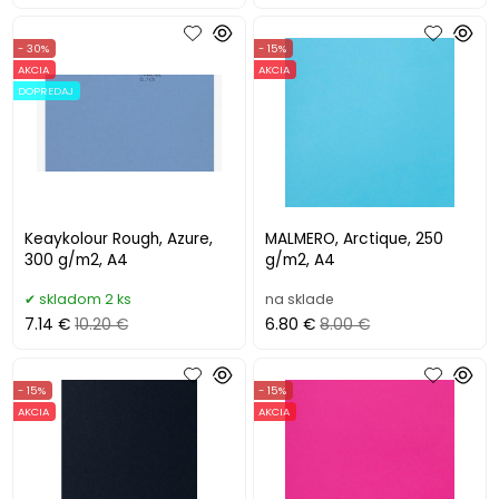
- 30%
- 15%
AKCIA
AKCIA
DOPREDAJ
Keaykolour Rough, Azure,
MALMERO, Arctique, 250
300 g/m2, A4
g/m2, A4
skladom 2 ks
na sklade
7.14 €
10.20 €
6.80 €
8.00 €
- 15%
- 15%
AKCIA
AKCIA