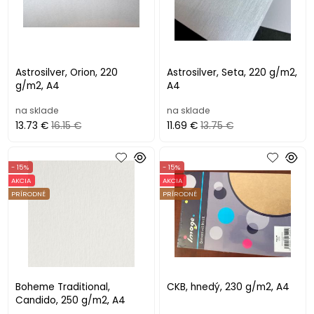
Astrosilver, Orion, 220
Astrosilver, Seta, 220 g/m2,
g/m2, A4
A4
na sklade
na sklade
13.73 €
16.15 €
11.69 €
13.75 €
- 15%
- 15%
AKCIA
AKCIA
PRÍRODNÉ
PRÍRODNÉ
Boheme Traditional,
CKB, hnedý, 230 g/m2, A4
Candido, 250 g/m2, A4