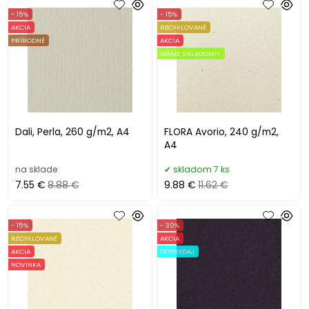
- 15%
- 15%
AKCIA
RECYKLOVANÉ
PRÍRODNÉ
AKCIA
MÁME SKLADOM!!!
Dali, Perla, 260 g/m2, A4
FLORA Avorio, 240 g/m2,
A4
na sklade
skladom 7 ks
7.55 €
8.88 €
9.88 €
11.62 €
- 15%
- 30%
RECYKLOVANÉ
AKCIA
AKCIA
DOPREDAJ
NOVINKA