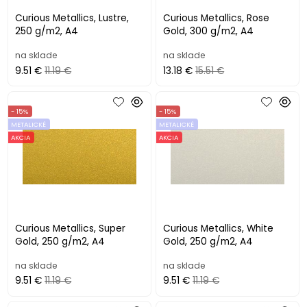
Curious Metallics, Lustre,
Curious Metallics, Rose
250 g/m2, A4
Gold, 300 g/m2, A4
na sklade
na sklade
9.51 €
11.19 €
13.18 €
15.51 €
- 15%
- 15%
METALICKÉ
METALICKÉ
AKCIA
AKCIA
Curious Metallics, Super
Curious Metallics, White
Gold, 250 g/m2, A4
Gold, 250 g/m2, A4
na sklade
na sklade
9.51 €
11.19 €
9.51 €
11.19 €