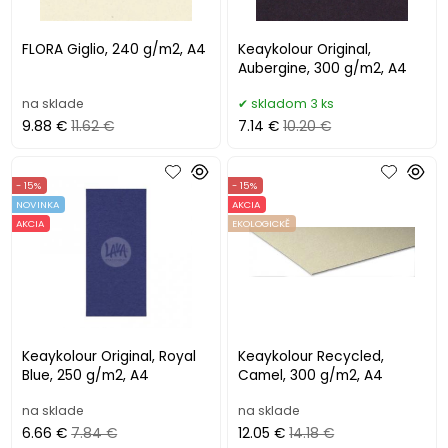
FLORA Giglio, 240 g/m2, A4
Keaykolour Original,
Aubergine, 300 g/m2, A4
na sklade
skladom 3 ks
9.88 €
11.62 €
7.14 €
10.20 €
- 15%
- 15%
NOVINKA
AKCIA
AKCIA
EKOLOGICKĚ
Keaykolour Original, Royal
Keaykolour Recycled,
Blue, 250 g/m2, A4
Camel, 300 g/m2, A4
na sklade
na sklade
6.66 €
7.84 €
12.05 €
14.18 €