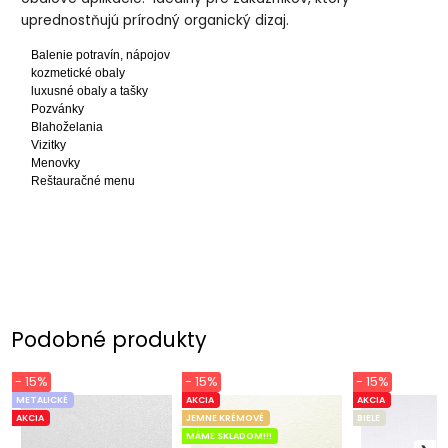
uprednostňujú prírodný organický dizaj.
Balenie potravín, nápojov
kozmetické obaly
luxusné obaly a tašky
Pozvánky
Blahoželania
Vizitky
Menovky
Reštauračné menu
Podobné produkty
- 15%
- 15%
- 15%
METALICKÉ
AKCIA
AKCIA
AKCIA
JEMNE KRÉMOVÉ
BIELE
MÁME SKLADOM!!!