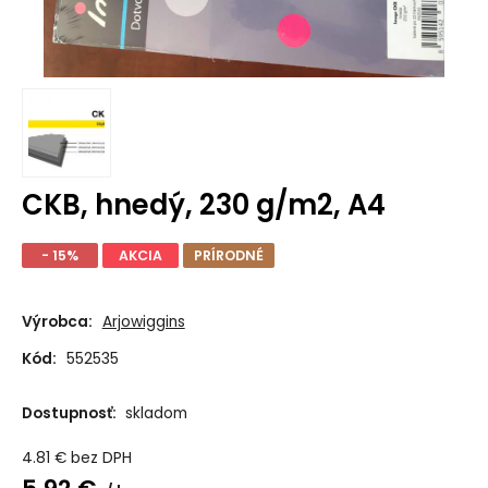
CKB, hnedý, 230 g/m2, A4
- 15%
AKCIA
PRÍRODNÉ
Výrobca:
Arjowiggins
Kód:
552535
Dostupnosť:
skladom
4.81
€
bez DPH