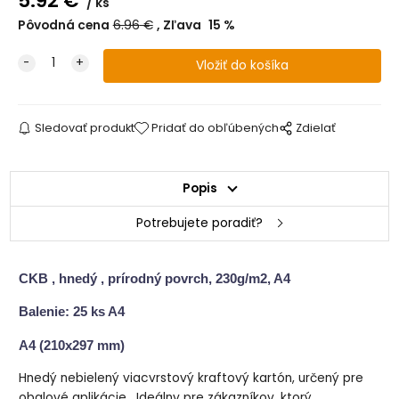
5.92
€
ks
Pôvodná cena
6.96
€
Zľava
15
%
Sledovať produkt
Pridať do obľúbených
Zdielať
Popis
Potrebujete poradiť?
CKB , hnedý , prírodný povrch, 230g/m2, A4
Balenie: 25 ks A4
A4 (210x297 mm)
Hnedý nebielený viacvrstový kraftový kartón, určený pre
obalové aplikácie.
Ideálny pre zákazníkov, ktorý