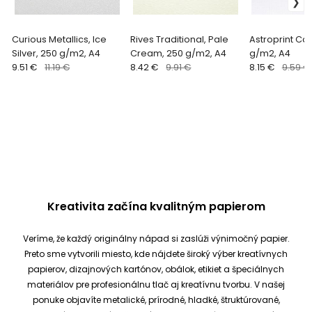
Curious Metallics, Ice
Rives Traditional, Pale
Astroprint Ca
Silver, 250 g/m2, A4
Cream, 250 g/m2, A4
g/m2, A4
9.51 €
11.19 €
8.42 €
9.91 €
8.15 €
9.59 €
Kreativita začína kvalitným papierom
Veríme, že každý originálny nápad si zaslúži výnimočný papier.
Preto sme vytvorili miesto, kde nájdete široký výber kreatívnych
papierov, dizajnových kartónov, obálok, etikiet a špeciálnych
materiálov pre profesionálnu tlač aj kreatívnu tvorbu.
V našej
ponuke objavíte metalické, prírodné, hladké, štruktúrované,