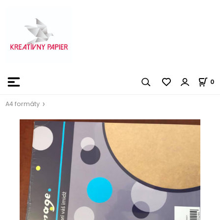
0
A4 formáty