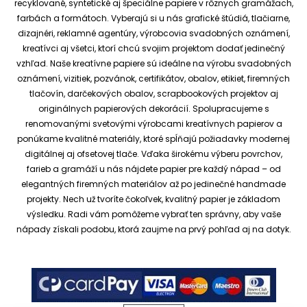
recyklované, syntetické aj špeciálne papiere v rôznych gramážach,
farbách a formátoch. Vyberajú si u nás grafické štúdiá, tlačiarne,
dizajnéri, reklamné agentúry, výrobcovia svadobných oznámení,
kreatívci aj všetci, ktorí chcú svojim projektom dodať jedinečný
vzhľad.
Naše kreatívne papiere sú ideálne na výrobu svadobných
oznámení, vizitiek, pozvánok, certifikátov, obalov, etikiet, firemných
tlačovín, darčekových obalov, scrapbookových projektov aj
originálnych papierových dekorácií.
Spolupracujeme s
renomovanými svetovými výrobcami kreatívnych papierov a
ponúkame kvalitné materiály, ktoré spĺňajú požiadavky modernej
digitálnej aj ofsetovej tlače. Vďaka širokému výberu povrchov,
farieb a gramáží u nás nájdete papier pre každý nápad – od
elegantných firemných materiálov až po jedinečné handmade
projekty.
Nech už tvoríte čokoľvek, kvalitný papier je základom
výsledku. Radi vám pomôžeme vybrať ten správny, aby vaše
nápady získali podobu, ktorá zaujme na prvý pohľad aj na dotyk.