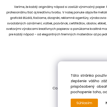
Veríme, že každý originálny nápad si zaslúži výnimočný papier. P
profesionálnu tlač aj kreatívnu tvorbu.
V našej ponuke objavíte metali
grafické štúdiá, tlačiarne, dizajnéri, reklamné agentúry, výrobcov
svadobných oznámení, vizitiek, pozvánok, certifikátov, obalov, etiki
svetovými výrobcami kreatívnych papierov a ponúkame kvalitné materi
pre každý nápad – od elegantných firemných materiálov až po je
Táto stránka použív
zlepšenie vášho zá
prispôsobený obsah
Copyright © 2017 kreativnypapier
pochopenie toho, odk
Súhlasím