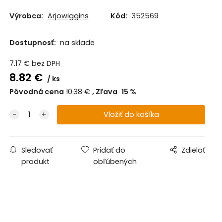
Výrobca:
Arjowiggins
Kód:
352569
Dostupnosť:
na sklade
7.17
€
bez DPH
8.82
€
ks
Pôvodná cena
10.38
€
Zľava
15
%
Sledovať
Pridať do
Zdielať
produkt
obľúbených