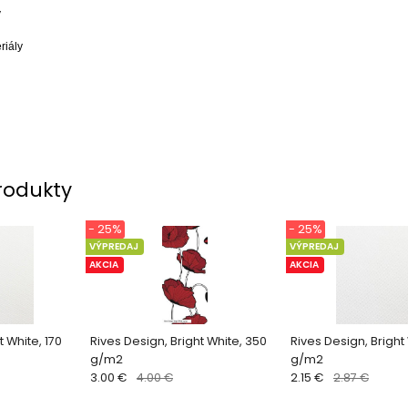
v
riály
rodukty
- 25%
- 25%
VÝPREDAJ
VÝPREDAJ
AKCIA
AKCIA
t White, 170
Rives Design, Bright White, 350
Rives Design, Bright
g/m2
g/m2
3.00 €
4.00 €
2.15 €
2.87 €