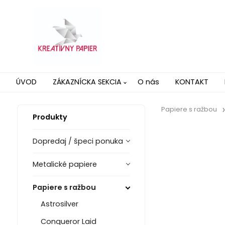
ÚVOD
ZÁKAZNÍCKA SEKCIA
O nás
KONTAKT
Papiere s ražbou
Produkty
Dopredaj / špeci ponuka
Metalické papiere
Papiere s ražbou
Astrosilver
Conqueror Laid