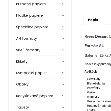
Prírodné papiere
Hladké papiere
Popis
Špeciálne papiere
Rives Design, b
A4 formáty
Formát: A4
SRA3 formáty
Balenie: 25 ks 
Etikety
Nadčasový prírodný 
Aplikácie:
Syntetický papier
Certifikáty
Blahoželania
Obálky
Pozvánky
Vizitky
Recyklované papiere
Menovky
Reštauračné me
Hotelové materiál
Tapety
Foldre