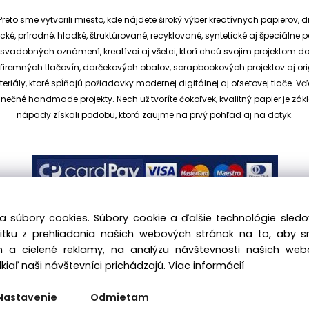
reto sme vytvorili miesto, kde nájdete široký výber kreatívnych papierov, d
cké, prírodné, hladké, štruktúrované, recyklované, syntetické aj špeciáln
ia svadobných oznámení, kreatívci aj všetci, ktorí chcú svojim projektom 
et, firemných tlačovín, darčekových obalov, scrapbookových projektov aj o
ály, ktoré spĺňajú požiadavky modernej digitálnej aj ofsetovej tlače. V
dinečné handmade projekty.
Nech už tvoríte čokoľvek, kvalitný papier je
nápady získali podobu, ktorá zaujme na prvý pohľad aj na dotyk.
a súbory cookies. Súbory cookie a ďalšie technológie sle
žitku z prehliadania našich webových stránok na to, aby 
 a cielené reklamy, na analýzu návštevnosti našich we
.sk, All rights reserved |
hajekova@kreativnypapier.sk
| Be
iaľ naši návštevníci prichádzajú.
Viac informácií
Odstúpenie od zmluvy:
Nastavenie
Odmietam