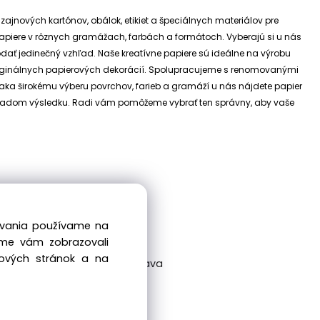
izajnových kartónov, obálok, etikiet a špeciálnych materiálov pre
e papiere v rôznych gramážach, farbách a formátoch. Vyberajú si u nás
dodať jedinečný vzhľad.
Naše kreatívne papiere sú ideálne na výrobu
riginálnych papierových dekorácií.
Spolupracujeme s renomovanými
ďaka širokému výberu povrchov, farieb a gramáží u nás nájdete papier
 základom výsledku. Radi vám pomôžeme vybrať ten správny, aby vaše
dovania používame na
sme vám zobrazovali
bových stránok a na
ckovská 38/A, 831 04 Bratislava