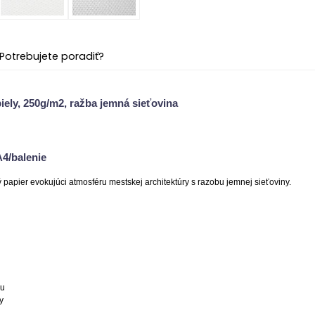
Potrebujete poradiť?
iely, 250g/m2, ražba jemná sieťovina
A4/balenie
papier evokujúci atmosféru mestskej architektúry s razobu jemnej sieťoviny.
nu
y