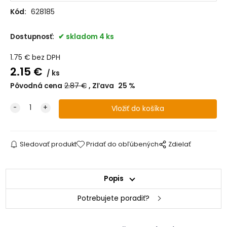
Kód:
628185
Dostupnosť:
skladom 4 ks
1.75
€
bez DPH
2.15
€
ks
Pôvodná cena
2.87
€
Zľava
25
%
Sledovať produkt
Pridať do obľúbených
Zdielať
Popis
Potrebujete poradiť?