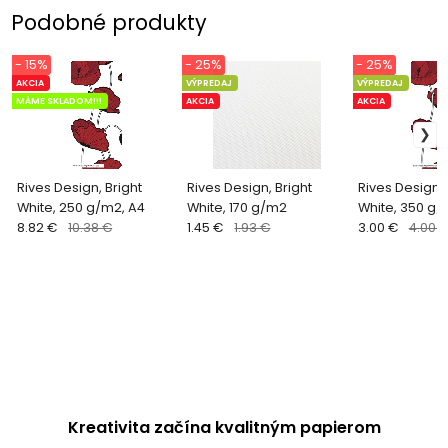
Podobné produkty
- 15%
- 25%
- 25%
AKCIA
VÝPREDAJ
VÝPREDAJ
MÁME SKLADOM!!!
AKCIA
AKCIA
Rives Design, Bright
Rives Design, Bright
Rives Design, 
White, 250 g/m2, A4
White, 170 g/m2
White, 350 g
8.82 €
10.38 €
1.45 €
1.93 €
3.00 €
4.00 
Kreativita začína kvalitným papierom