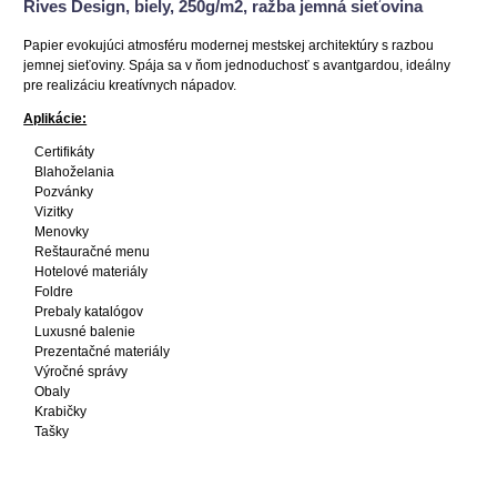
Rives Design, biely, 250g/m2, ražba jemná sieťovina
Papier evokujúci atmosféru modernej mestskej architektúry s razbou
jemnej sieťoviny. Spája sa v ňom jednoduchosť s avantgardou, ideálny
pre realizáciu kreatívnych nápadov.
Aplikácie:
Certifikáty
Blahoželania
Pozvánky
Vizitky
Menovky
Reštauračné menu
Hotelové materiály
Foldre
Prebaly katalógov
Luxusné balenie
Prezentačné materiály
Výročné správy
Obaly
Krabičky
Tašky