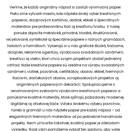
Veríme, že každý originálny nápad si zaslúži výnimočný papier.
Preto sme vytvorili miesto, kde nájdete široký výber kreatívnych
papierov, dizajnových kartónov, obálok, etikiet a špeciálnych
materiálov pre profesionálnu tlač aj kreatívnu tvorbu.
V našej
ponuke objavíte metalické, prírodné, hladké, štruktúrované,
recyklované, syntetické aj špeciálne papiere v rôznych gramážach,
farbách a formátoch. Vyberajú si u nás grafické štúdiá, tlačiarne,
dizajnéri, reklamné agentúry, výrobcovia svadobných oznámení,
kreatívci aj všetci, ktorí chcú svojim projektom dodať jedinečný
vzhľad.
Naše kreatívne papiere sú ideálne na výrobu svadobných
oznámení, vizitiek, pozvánok, certifikátov, obalov, etikiet, firemných
tlačovín, darčekových obalov, scrapbookových projektov aj
originálnych papierových dekorácií.
Spolupracujeme s
renomovanými svetovými výrobcami kreatívnych papierov a
ponúkame kvalitné materiály, ktoré spĺňajú požiadavky modernej
digitálnej aj ofsetovej tlače. Vďaka širokému výberu povrchov,
farieb a gramáží u nás nájdete papier pre každý nápad – od
elegantných firemných materiálov až po jedinečné handmade
projekty.
Nech už tvoríte čokoľvek, kvalitný papier je základom
výsledku. Radi vám pomôžeme vybrať ten správny, aby vaše