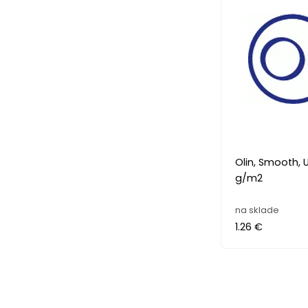
Olin, Smooth, 
g/m2
na sklade
1.26 €