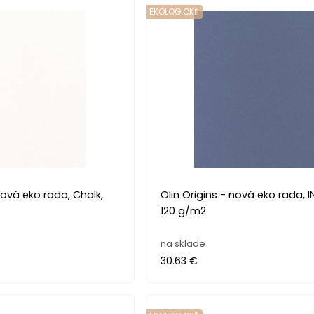
EKOLOGICKĚ
a, Chalk,
Olin Origins - nová eko rada, INDIGO,
120 g/m2
na sklade
30.63 €