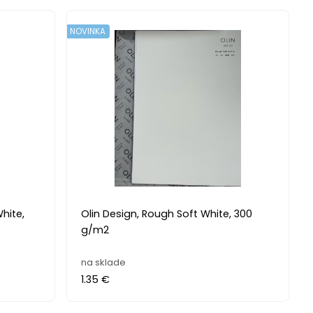
NOVINKA
hite,
Olin Design, Rough Soft White, 300
g/m2
na sklade
1.35 €