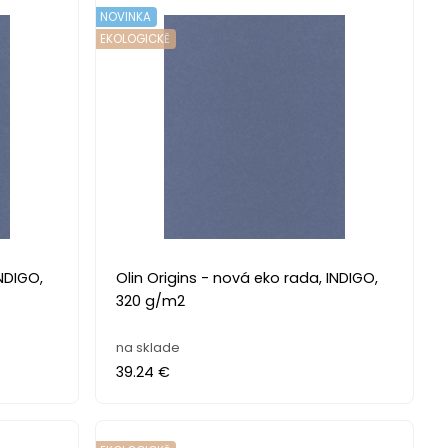
NOVINKA
EKOLOGICKĚ
Olin Origins - nová eko rada, INDIGO,
320 g/m2
na sklade
39.24 €