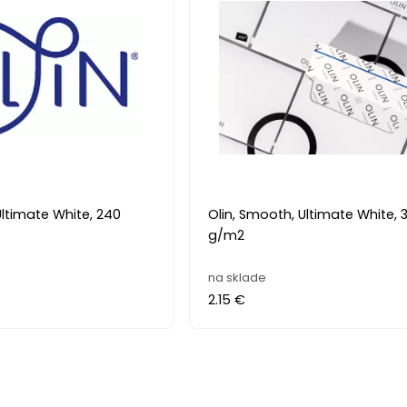
Ultimate White, 240
Olin, Smooth, Ultimate White, 
g/m2
na sklade
2.15 €