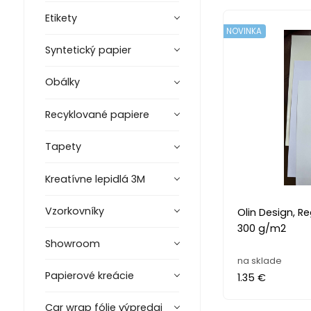
Etikety
NOVINKA
Syntetický papier
Obálky
Recyklované papiere
Tapety
Kreatívne lepidlá 3M
Vzorkovníky
Olin Design, Re
300 g/m2
Showroom
na sklade
Papierové kreácie
1.35 €
Car wrap fólie výpredaj