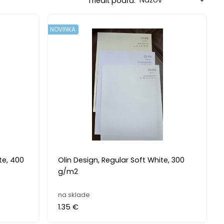
Triediť podľa:
NOVINKA
te, 400
Olin Design, Regular Soft White, 300
g/m2
na sklade
1.35 €