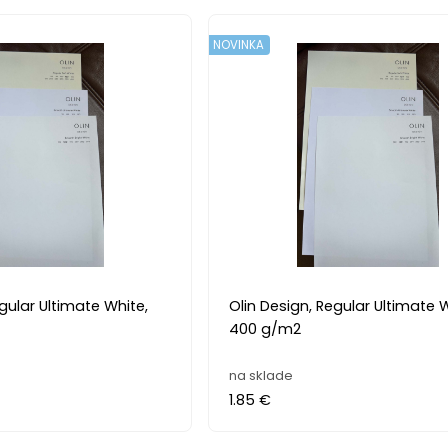
NOVINKA
gular Ultimate White,
Olin Design, Regular Ultimate W
400 g/m2
na sklade
1.85 €