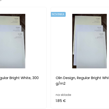
NOVINKA
gular Bright White, 300
Olin Design, Regular Bright Whi
g/m2
na sklade
1.85 €