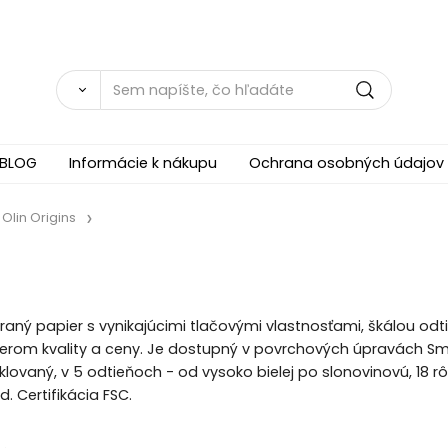
BLOG
Informácie k nákupu
Ochrana osobných údajov
Olin Origins
raný papier s vynikajúcimi tlačovými vlastnosťami, škálou o
om kvality a ceny. Je dostupný v povrchových úpravách Smoot
klovaný, v 5 odtieňoch - od vysoko bielej po slonovinovú, 18 
. Certifikácia FSC.