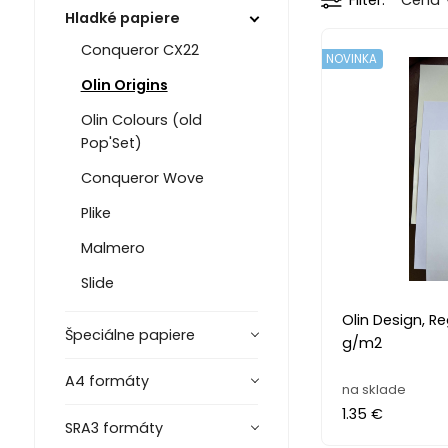
Filter
Cena
Hladké papiere
Conqueror CX22
NOVINKA
Olin Origins
Olin Colours (old
Pop'Set)
Conqueror Wove
Plike
Malmero
Slide
Olin Design, Re
Špeciálne papiere
g/m2
A4 formáty
na sklade
1.35 €
SRA3 formáty