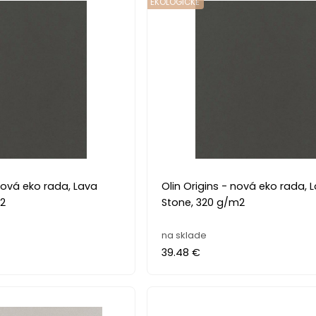
EKOLOGICKĚ
da, Lava
Olin Origins - nová eko rada, Lava
m2
Stone, 320 g/m2
na sklade
39.48 €