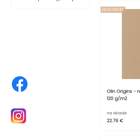
EKOLOGICKĚ
Olin Origins - nová eko rada
120 g/m2
na sklade
22.76 €