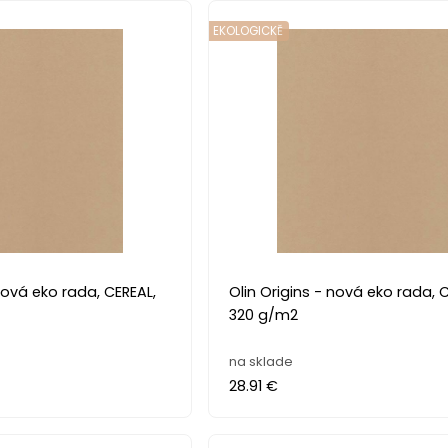
EKOLOGICKĚ
, CEREAL,
Olin Origins - nová eko rada, CEREAL,
320 g/m2
na sklade
28.91 €