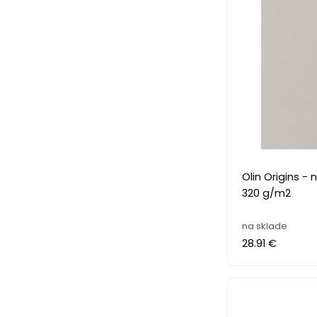
Olin Origins - nová eko rada
320 g/m2
na sklade
28.91 €