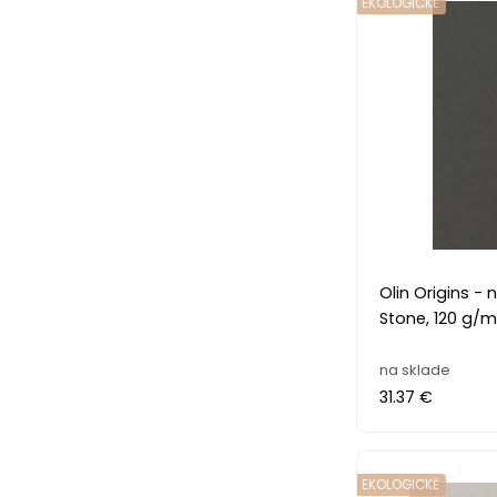
EKOLOGICKĚ
Olin Origins - nová eko ra
Stone, 120 g/
na sklade
31.37 €
EKOLOGICKĚ