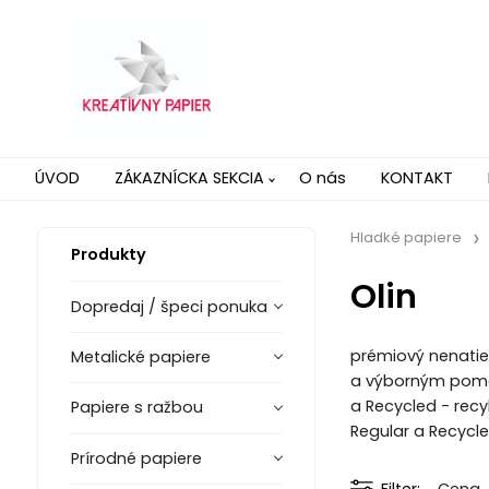
ÚVOD
ZÁKAZNÍCKA SEKCIA
O nás
KONTAKT
Hladké papiere
Produkty
Olin
Dopredaj / špeci ponuka
prémiový nenatie
Metalické papiere
a výborným pomer
a Recycled - recy
Papiere s ražbou
Regular a Recycled
Prírodné papiere