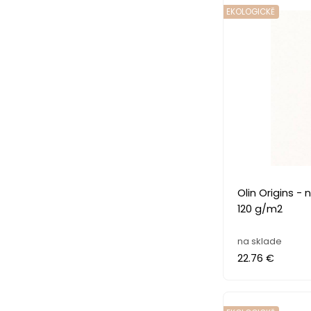
EKOLOGICKĚ
Olin Origins - nová eko rad
120 g/m2
na sklade
22.76 €