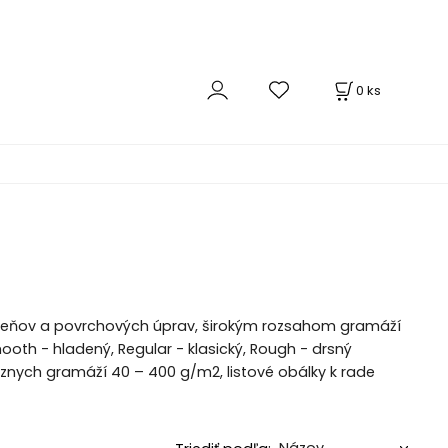
0
ks
dtieňov a povrchových úprav, širokým rozsahom gramáží
h - hladený, Regular - klasický, Rough - drsný
rôznych gramáží 40 – 400 g/m2, listové obálky k rade