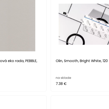
, PEBBLE,
Olin, Smooth, Bright White, 12
na sklade
7.38 €