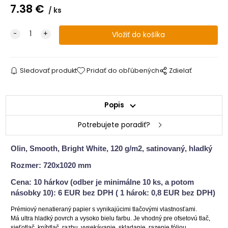
7.38
€
ks
Sledovať produkt
Pridať do obľúbených
Zdielať
Popis
Potrebujete poradiť?
Olin, Smooth, Bright White, 120 g/m2, satinovaný, hladký
Rozmer: 720x1020 mm
Cena: 10 hárkov (odber je minimálne 10 ks, a potom
násobky 10): 6 EUR bez DPH ( 1 hárok: 0,8 EUR bez DPH)
Prémiový nenatieraný papier s vynikajúcimi tlačovými vlastnosťami.
Má ultra hladký povrch a vysoko bielu farbu. Je vhodný pre ofsetovú tlač,
sieťotlač, kníhtlač, razbu, vysekávanie, skladanie, razenie fóliou.