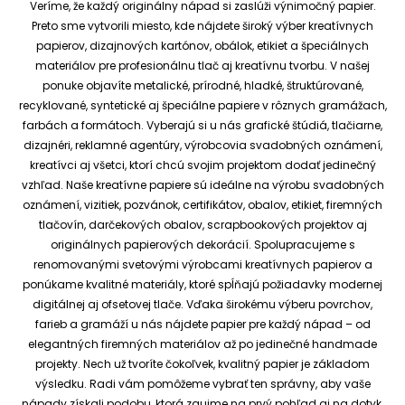
Veríme, že každý originálny nápad si zaslúži výnimočný papier.
Preto sme vytvorili miesto, kde nájdete široký výber kreatívnych
papierov, dizajnových kartónov, obálok, etikiet a špeciálnych
materiálov pre profesionálnu tlač aj kreatívnu tvorbu.
V našej
ponuke objavíte metalické, prírodné, hladké, štruktúrované,
recyklované, syntetické aj špeciálne papiere v rôznych gramážach,
farbách a formátoch. Vyberajú si u nás grafické štúdiá, tlačiarne,
dizajnéri, reklamné agentúry, výrobcovia svadobných oznámení,
kreatívci aj všetci, ktorí chcú svojim projektom dodať jedinečný
vzhľad.
Naše kreatívne papiere sú ideálne na výrobu svadobných
oznámení, vizitiek, pozvánok, certifikátov, obalov, etikiet, firemných
tlačovín, darčekových obalov, scrapbookových projektov aj
originálnych papierových dekorácií.
Spolupracujeme s
renomovanými svetovými výrobcami kreatívnych papierov a
ponúkame kvalitné materiály, ktoré spĺňajú požiadavky modernej
digitálnej aj ofsetovej tlače. Vďaka širokému výberu povrchov,
farieb a gramáží u nás nájdete papier pre každý nápad – od
elegantných firemných materiálov až po jedinečné handmade
projekty.
Nech už tvoríte čokoľvek, kvalitný papier je základom
výsledku. Radi vám pomôžeme vybrať ten správny, aby vaše
nápady získali podobu, ktorá zaujme na prvý pohľad aj na dotyk.