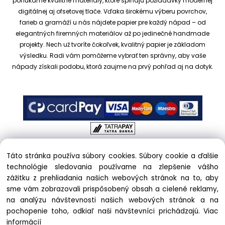
ponúkame kvalitné materiály, ktoré spĺňajú požiadavky modernej
digitálnej aj ofsetovej tlače. Vďaka širokému výberu povrchov,
farieb a gramáží u nás nájdete papier pre každý nápad – od
elegantných firemných materiálov až po jedinečné handmade
projekty.
Nech už tvoríte čokoľvek, kvalitný papier je základom
výsledku. Radi vám pomôžeme vybrať ten správny, aby vaše
nápady získali podobu, ktorá zaujme na prvý pohľad aj na dotyk.
Táto stránka používa súbory cookies. Súbory cookie a ďalšie
Copyright © 2017 kreativnypapier.sk, All rights reserved |
technológie sledovania používame na zlepšenie vášho
hajekova@kreativnypapier.sk
| Beckovská 38/A, 831 04
zážitku z prehliadania našich webových stránok na to, aby
Bratislava
sme vám zobrazovali prispôsobený obsah a cielené reklamy,
na analýzu návštevnosti našich webových stránok a na
Odstúpenie od zmluvy:
pochopenie toho, odkiaľ naši návštevníci prichádzajú.
Viac
informácií