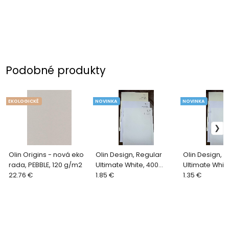
Podobné produkty
EKOLOGICKĚ
NOVINKA
NOVINKA
Olin Origins - nová eko
Olin Design, Regular
Olin Design, 
rada, PEBBLE, 120 g/m2
Ultimate White, 400
Ultimate Whit
22.76 €
g/m2
1.85 €
g/m2
1.35 €