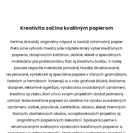
Kreativita začína kvalitným papierom
Veríme, že každý originálny nápad si zaslúži výnimočný papier.
Preto sme vytvorili miesto, kde nájdete široký výber kreatívnych
papierov, dizajnových kartónov, obálok, etikiet a špeciálnych
materiálov pre profesionálnu tlač aj kreatívnu tvorbu.
V našej
ponuke objavíte metalické, prírodné, hladké, štruktúrované,
recyklované, syntetické aj špeciálne papiere v rôznych gramážach,
farbách a formátoch. Vyberajú si u nás grafické štúdiá, tlačiarne,
dizajnéri, reklamné agentúry, výrobcovia svadobných oznámení,
kreatívci aj všetci, ktorí chcú svojim projektom dodať jedinečný
vzhľad.
Naše kreatívne papiere sú ideálne na výrobu svadobných
oznámení, vizitiek, pozvánok, certifikátov, obalov, etikiet, firemných
tlačovín, darčekových obalov, scrapbookových projektov aj
originálnych papierových dekorácií.
Spolupracujeme s
renomovanými svetovými výrobcami kreatívnych papierov a