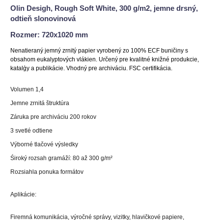
Olin Desigh, Rough Soft White, 300 g/m2, jemne drsný,
odtieň slonovinová
Rozmer: 720x1020 mm
Nenatieraný jemný zrnitý papier vyrobený zo 100% ECF buničiny s
obsahom eukalyptových vlákien. Určený pre kvalitné knižné produkcie,
katalģy a publikácie. Vhodný pre archiváciu. FSC certifikácia.
Volumen 1,4
Jemne zrnitá štruktúra
Záruka pre archiváciu 200 rokov
3 svetlé odtiene
Výborné tlačové výsledky
Śiroký rozsah gramáží: 80 až 300 g/m²
Rozsiahla ponuka formátov
Aplikácie:
Firemná komunikácia, výročné správy, vizitky, hlavičkové papiere,