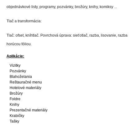
objednávkové listy, programy, pozvánky, brožúry, knihy, komiksy ...
Tlač a transformácia:
Tlač: ofset, kníhtlač. Povrchová úprava: sieťotlač, razba, lisovanie, razba
horúcou fóliou.
Aplikácie:
Vizitky
Pozvánky
Blahoželania
Reštauračné menu
Hotelové materiály
Brožúry
Foldre
Knihy
Prezentačné materiály
Krabičky
Tašky