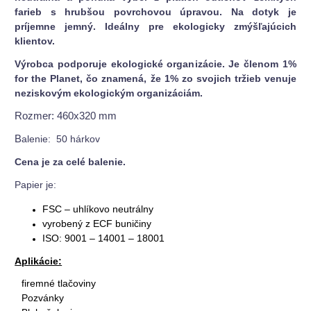
farieb s hrubšou povrchovou úpravou. Na dotyk je
príjemne jemný. Ideálny pre ekologicky zmýšľajúcich
klientov.
Výrobca podporuje ekologické organizácie. Je členom 1%
for the Planet, čo znamená, že 1% zo svojich tržieb venuje
neziskovým ekologickým organizáciám.
Rozmer: 460x320 mm
B
alenie: 50 hárkov
Cena je za celé balenie.
Papier je:
FSC – uhlíkovo neutrálny
vyrobený z ECF buničiny
ISO: 9001 – 14001 – 18001
Aplikácie:
firemné tlačoviny
Pozvánky