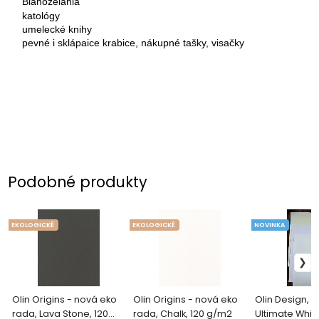
Blahoželania
katológy
umelecké knihy
pevné i sklápaice krabice, nákupné tašky, visačky
Podobné produkty
EKOLOGICKĚ
EKOLOGICKĚ
NOVINKA
Olin Origins - nová eko
Olin Origins - nová eko
Olin Design, 
rada, Lava Stone, 120
rada, Chalk, 120 g/m2
Ultimate Whit