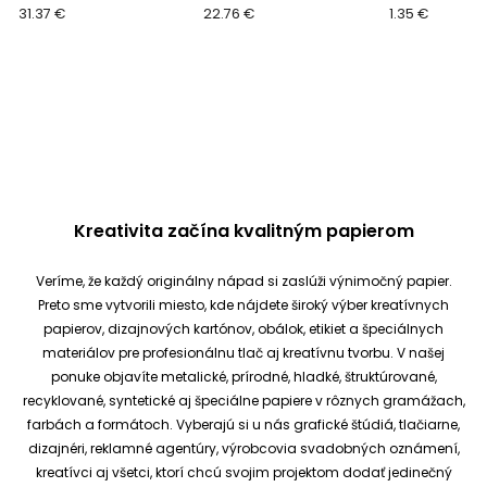
g/m2
31.37 €
22.76 €
g/m2
1.35 €
Kreativita začína kvalitným papierom
Veríme, že každý originálny nápad si zaslúži výnimočný papier.
Preto sme vytvorili miesto, kde nájdete široký výber kreatívnych
papierov, dizajnových kartónov, obálok, etikiet a špeciálnych
materiálov pre profesionálnu tlač aj kreatívnu tvorbu.
V našej
ponuke objavíte metalické, prírodné, hladké, štruktúrované,
recyklované, syntetické aj špeciálne papiere v rôznych gramážach,
farbách a formátoch. Vyberajú si u nás grafické štúdiá, tlačiarne,
dizajnéri, reklamné agentúry, výrobcovia svadobných oznámení,
kreatívci aj všetci, ktorí chcú svojim projektom dodať jedinečný