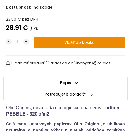
Dostupnosť:
na sklade
23.50
€
bez DPH
28.91
€
ks
Sledovať produkt
Pridať do obľúbených
Zdielať
Popis
Potrebujete poradiť?
Olin Origins, nová rada ekologických papierov
:
odtieň
PEBBLE - 320 g/m2
Celá rada kreatívnych papierov Olin Origins je uhlíkovo
neutrálna a ponúka výber z piatich odtieňov zemitých