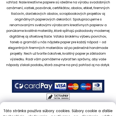
vzhľad.
Naše kreatívne papiere sú ideálne na výrobu svadobných
oznámení, vizitiek, pozvánok, certifikátov, obalov, etikiet, firemných
tlačovín, darčekových obalov, scrapbookových projektov aj
originálnych papierových dekorácií.
Spolupracujeme s
renomovanými svetovými výrobcami kreatívnych papierov a
ponúkame kvalitné materiály, ktoré spĺňajú požiadavky modernej
digitálnej aj ofsetovej tlače. Vďaka širokému výberu povrchov,
farieb a gramáží u nás nájdete papier pre každý nápad – od
elegantných firemných materiálov až po jedinečné handmade
projekty.
Nech už tvoríte čokoľvek, kvalitný papier je základom
výsledku. Radi vám pomôžeme vybrať ten správny, aby vaše
nápady získali podobu, ktorá zaujme na prvý pohľad aj na dotyk.
Táto stránka používa súbory cookies. Súbory cookie a ďalšie