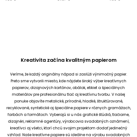
Kreativita začína kvalitným papierom
Veríme, že každý originálny nápad si zaslúži výnimočný papier.
Preto sme vytvorili miesto, kde nájdete široký výber kreatívnych
papierov, dizajnových kartónov, obálok, etikiet a špeciálnych
materiálov pre profesionálnu tlač aj kreatívnu tvorbu.
V našej
ponuke objavíte metalické, prírodné, hladké, štruktúrované,
recyklované, syntetické aj špeciálne papiere v rôznych gramážach,
farbách a formátoch. Vyberajú si u nás grafické štúdiá, tlačiarne,
dizajnéri, reklamné agentúry, výrobcovia svadobných oznámení,
kreatívci aj všetci, ktorí chcú svojim projektom dodať jedinečný
vzhľad.
Naše kreatívne papiere sú ideálne na výrobu svadobných