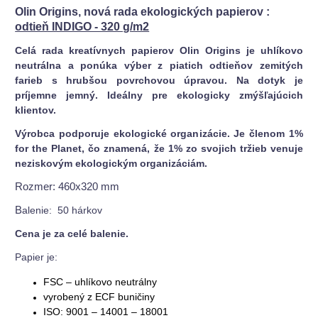
Olin Origins, nová rada ekologických papierov
:
odtieň INDIGO - 320 g/m2
Celá rada kreatívnych papierov Olin Origins je uhlíkovo
neutrálna a ponúka výber z piatich odtieňov zemitých
farieb s hrubšou povrchovou úpravou. Na dotyk je
príjemne jemný. Ideálny pre ekologicky zmýšľajúcich
klientov.
Výrobca podporuje ekologické organizácie. Je členom 1%
for the Planet, čo znamená, že 1% zo svojich tržieb venuje
neziskovým ekologickým organizáciám.
Rozmer: 460x320 mm
B
alenie: 50 hárkov
Cena je za celé balenie.
Papier je:
FSC – uhlíkovo neutrálny
vyrobený z ECF buničiny
ISO: 9001 – 14001 – 18001