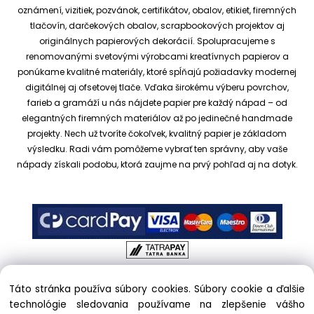
oznámení, vizitiek, pozvánok, certifikátov, obalov, etikiet, firemných
tlačovín, darčekových obalov, scrapbookových projektov aj
originálnych papierových dekorácií.
Spolupracujeme s
renomovanými svetovými výrobcami kreatívnych papierov a
ponúkame kvalitné materiály, ktoré spĺňajú požiadavky modernej
digitálnej aj ofsetovej tlače. Vďaka širokému výberu povrchov,
farieb a gramáží u nás nájdete papier pre každý nápad – od
elegantných firemných materiálov až po jedinečné handmade
projekty.
Nech už tvoríte čokoľvek, kvalitný papier je základom
výsledku. Radi vám pomôžeme vybrať ten správny, aby vaše
nápady získali podobu, ktorá zaujme na prvý pohľad aj na dotyk.
Táto stránka používa súbory cookies. Súbory cookie a ďalšie
Copyright © 2017 kreativnypapier.sk, All rights reserved |
technológie sledovania používame na zlepšenie vášho