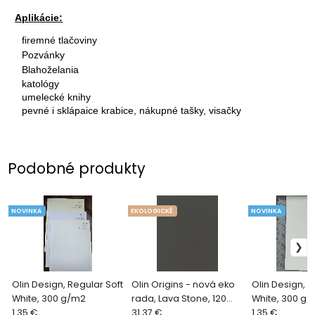
Aplikácie:
firemné tlačoviny
Pozvánky
Blahoželania
katológy
umelecké knihy
pevné i sklápaice krabice, nákupné tašky, visačky
Podobné produkty
NOVINKA
EKOLOGICKĚ
NOVINKA
Olin Design, Regular Soft
Olin Origins - nová eko
Olin Design, 
White, 300 g/m2
rada, Lava Stone, 120
White, 300 g
1.35 €
g/m2
31.37 €
1.35 €