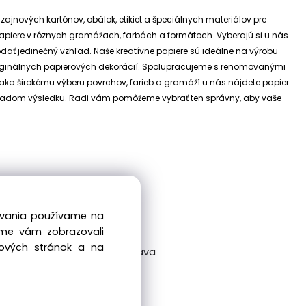
izajnových kartónov, obálok, etikiet a špeciálnych materiálov pre
e papiere v rôznych gramážach, farbách a formátoch. Vyberajú si u nás
dodať jedinečný vzhľad.
Naše kreatívne papiere sú ideálne na výrobu
riginálnych papierových dekorácií.
Spolupracujeme s renomovanými
ďaka širokému výberu povrchov, farieb a gramáží u nás nájdete papier
 základom výsledku. Radi vám pomôžeme vybrať ten správny, aby vaše
dovania používame na
sme vám zobrazovali
bových stránok a na
ckovská 38/A, 831 04 Bratislava