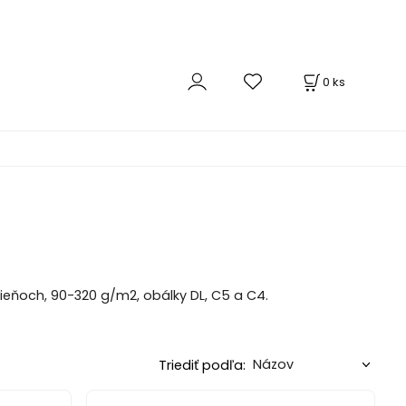
0
ks
eňoch, 90-320 g/m2, obálky DL, C5 a C4.
Triediť podľa: