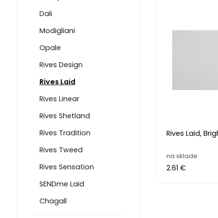
Dali
Modigliani
Opale
Rives Design
Rives Laid
Rives Linear
Rives Shetland
Rives Tradition
Rives Laid, Bri
Rives Tweed
na sklade
Rives Sensation
2.61 €
SENDme Laid
Chagall