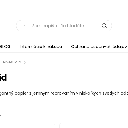
BLOG
Informácie k nákupu
Ochrana osobných údajov
Rives Laid
id
antný papier s jemným rebrovaním v niekoľkých svetlých odti