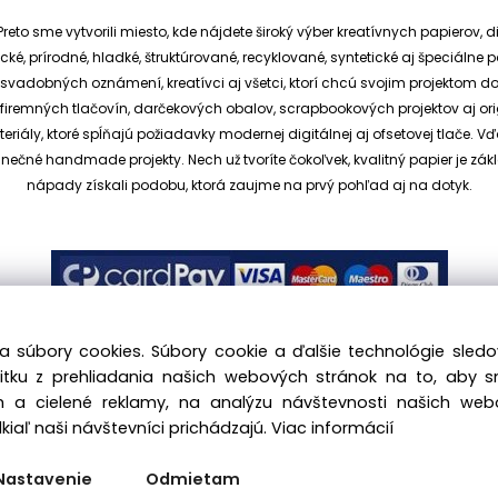
reto sme vytvorili miesto, kde nájdete široký výber kreatívnych papierov, d
cké, prírodné, hladké, štruktúrované, recyklované, syntetické aj špeciáln
ia svadobných oznámení, kreatívci aj všetci, ktorí chcú svojim projektom 
et, firemných tlačovín, darčekových obalov, scrapbookových projektov aj o
ály, ktoré spĺňajú požiadavky modernej digitálnej aj ofsetovej tlače. V
dinečné handmade projekty.
Nech už tvoríte čokoľvek, kvalitný papier je
nápady získali podobu, ktorá zaujme na prvý pohľad aj na dotyk.
a súbory cookies. Súbory cookie a ďalšie technológie sle
žitku z prehliadania našich webových stránok na to, aby 
 a cielené reklamy, na analýzu návštevnosti našich we
.sk, All rights reserved |
hajekova@kreativnypapier.sk
| Be
iaľ naši návštevníci prichádzajú.
Viac informácií
Odstúpenie od zmluvy:
Nastavenie
Odmietam