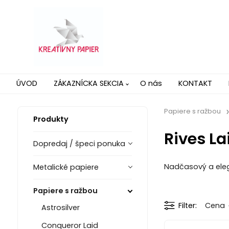
ÚVOD
ZÁKAZNÍCKA SEKCIA
O nás
KONTAKT
Papiere s ražbou
Produkty
Rives La
Dopredaj / špeci ponuka
Nadčasový a eleg
Metalické papiere
Papiere s ražbou
Filter
Cena
Astrosilver
Conqueror Laid