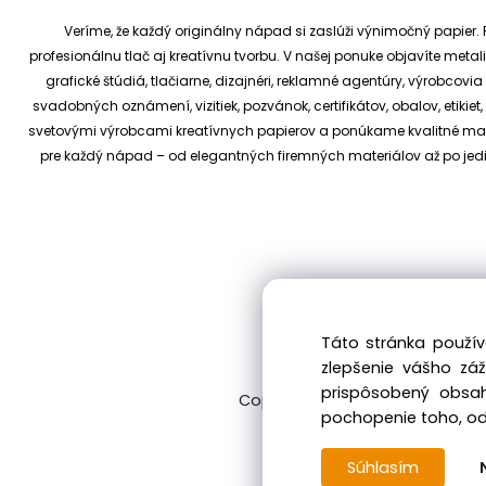
Veríme, že každý originálny nápad si zaslúži výnimočný papier. P
profesionálnu tlač aj kreatívnu tvorbu.
V našej ponuke objavíte metali
grafické štúdiá, tlačiarne, dizajnéri, reklamné agentúry, výrobcov
svadobných oznámení, vizitiek, pozvánok, certifikátov, obalov, etiki
svetovými výrobcami kreatívnych papierov a ponúkame kvalitné materi
pre každý nápad – od elegantných firemných materiálov až po je
Táto stránka použív
zlepšenie vášho zá
prispôsobený obsah
Copyright © 2017 kreativnypapier
pochopenie toho, odk
Súhlasím