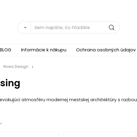
BLOG
Informácie k nákupu
Ochrana osobných údajov
Rives Design
esing
evokujúci atmosféru modernej mestskej architektúry s razbou j