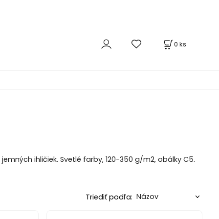
0
ks
emných ihličiek. Svetlé farby, 120-350 g/m2, obálky C5.
Triediť podľa: