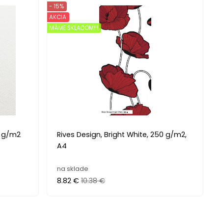
- 15%
AKCIA
MÁME SKLADOM!!!
0 g/m2
Rives Design, Bright White, 250 g/m2,
A4
na sklade
8.82 €
10.38 €