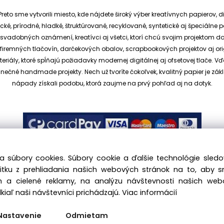
reto sme vytvorili miesto, kde nájdete široký výber kreatívnych papierov, d
cké, prírodné, hladké, štruktúrované, recyklované, syntetické aj špeciáln
ia svadobných oznámení, kreatívci aj všetci, ktorí chcú svojim projektom 
et, firemných tlačovín, darčekových obalov, scrapbookových projektov aj o
ály, ktoré spĺňajú požiadavky modernej digitálnej aj ofsetovej tlače. V
dinečné handmade projekty.
Nech už tvoríte čokoľvek, kvalitný papier je
nápady získali podobu, ktorá zaujme na prvý pohľad aj na dotyk.
a súbory cookies. Súbory cookie a ďalšie technológie sle
žitku z prehliadania našich webových stránok na to, aby 
 a cielené reklamy, na analýzu návštevnosti našich we
.sk, All rights reserved |
hajekova@kreativnypapier.sk
| Be
iaľ naši návštevníci prichádzajú.
Viac informácií
Odstúpenie od zmluvy:
Nastavenie
Odmietam