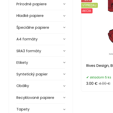
Prírodné papiere
VÝPREDAJ
AKCIA
Hladké papiere
Špeciálne papiere
A4 formáty
SRA3 formáty
Etikety
Rives Design, 
Syntetický papier
skladom 5 ks
3.00 €
4.00 €
Obálky
Recyklované papiere
Tapety