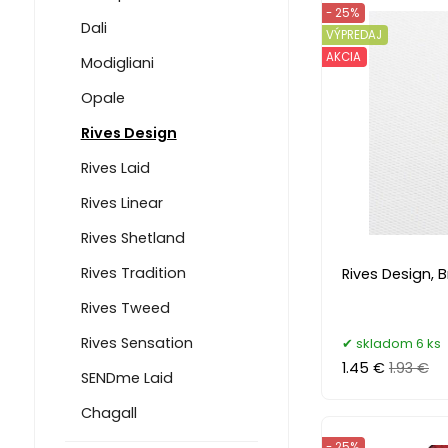
- 25%
Dali
VÝPREDAJ
AKCIA
Modigliani
Opale
Rives Design
Rives Laid
Rives Linear
Rives Shetland
Rives Tradition
Rives Design, 
Rives Tweed
Rives Sensation
skladom 6 ks
1.45 €
1.93 €
SENDme Laid
Chagall
- 25%