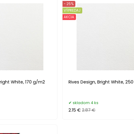
- 25%
VÝPREDAJ
AKCIA
Bright White, 170 g/m2
Rives Design, Bright White, 25
skladom 4 ks
2.15 €
2.87 €