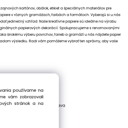
izajnových kartónov, obálok, etikiet a špeciálnych materiálov pre
e papiere v rôznych gramážach, farbách a formátoch. Vyberajú si u nás
dodať jedinečný vzhľad.
Naše kreatívne papiere sú ideálne na výrobu
riginálnych papierových dekorácií.
Spolupracujeme s renomovanými
ďaka širokému výberu povrchov, farieb a gramáží u nás nájdete papier
 základom výsledku. Radi vám pomôžeme vybrať ten správny, aby vaše
dovania používame na
sme vám zobrazovali
bových stránok a na
ckovská 38/A, 831 04 Bratislava