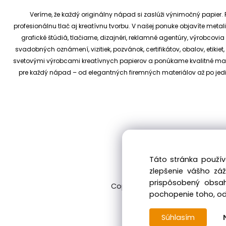
Veríme, že každý originálny nápad si zaslúži výnimočný papier. P
profesionálnu tlač aj kreatívnu tvorbu.
V našej ponuke objavíte metali
grafické štúdiá, tlačiarne, dizajnéri, reklamné agentúry, výrobcov
svadobných oznámení, vizitiek, pozvánok, certifikátov, obalov, etiki
svetovými výrobcami kreatívnych papierov a ponúkame kvalitné materi
pre každý nápad – od elegantných firemných materiálov až po je
Táto stránka použív
zlepšenie vášho zá
prispôsobený obsah
Copyright © 2017 kreativnypapier
pochopenie toho, odk
Súhlasím