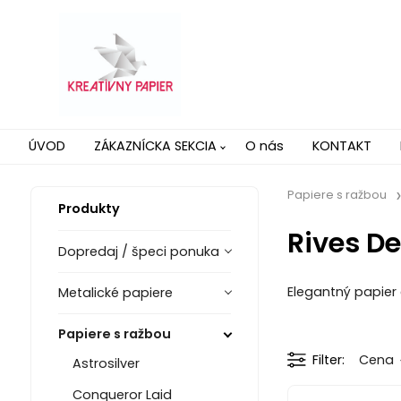
ÚVOD
ZÁKAZNÍCKA SEKCIA
O nás
KONTAKT
Papiere s ražbou
Produkty
Rives D
Dopredaj / špeci ponuka
Elegantný papier 
Metalické papiere
Papiere s ražbou
Filter
Cena
Astrosilver
Conqueror Laid