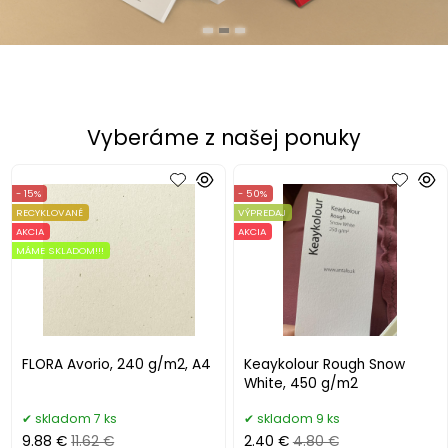
Vyberáme z našej ponuky
- 15%
- 50%
RECYKLOVANÉ
VÝPREDAJ
AKCIA
AKCIA
MÁME SKLADOM!!!
FLORA Avorio, 240 g/m2, A4
Keaykolour Rough Snow
White, 450 g/m2
skladom 7 ks
skladom 9 ks
9.88 €
11.62 €
2.40 €
4.80 €