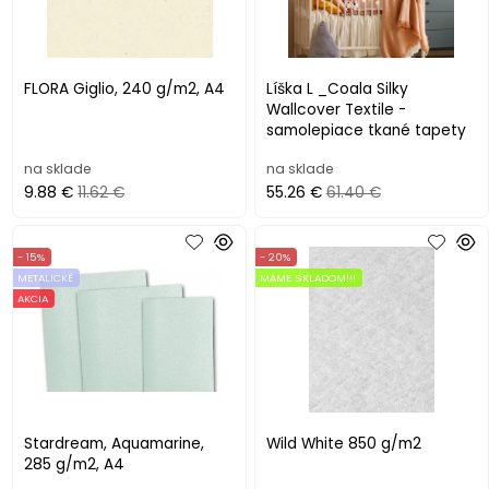
FLORA Giglio, 240 g/m2, A4
Líška L _Coala Silky
Wallcover Textile -
samolepiace tkané tapety
na sklade
na sklade
9.88 €
11.62 €
55.26 €
61.40 €
- 15%
- 20%
METALICKÉ
MÁME SKLADOM!!!
AKCIA
Stardream, Aquamarine,
Wild White 850 g/m2
285 g/m2, A4