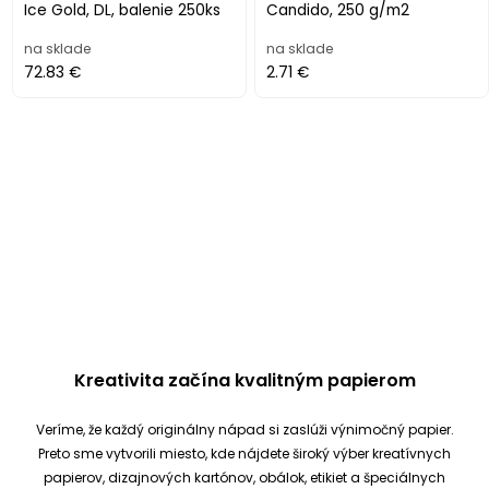
Ice Gold, DL, balenie 250ks
Candido, 250 g/m2
na sklade
na sklade
72.83 €
2.71 €
Kreativita začína kvalitným papierom
Veríme, že každý originálny nápad si zaslúži výnimočný papier.
Preto sme vytvorili miesto, kde nájdete široký výber kreatívnych
papierov, dizajnových kartónov, obálok, etikiet a špeciálnych