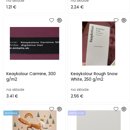
na sklade
na sklade
1.21 €
2.24 €
Keaykolour Carmine, 300
Keaykolour Rough Snow
g/m2
White, 250 g/m2
na sklade
na sklade
3.41 €
2.56 €
NOVINKA
METALICKÉ