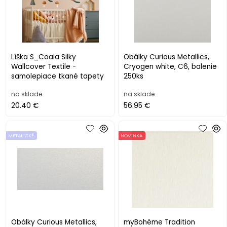
Líška S_Coala Silky
Obálky Curious Metallics,
Wallcover Textile -
Cryogen white, C6, balenie
samolepiace tkané tapety
250ks
na sklade
na sklade
20.40 €
56.95 €
METALICKÉ
NOVINKA
Obálky Curious Metallics,
myBohéme Tradition