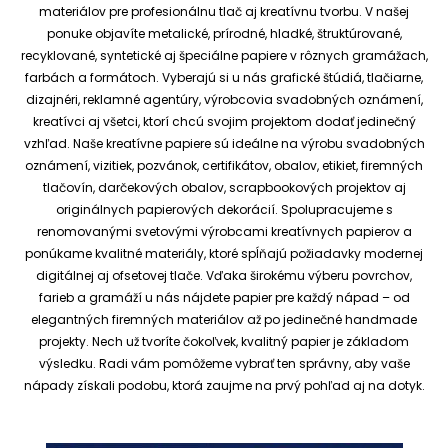
materiálov pre profesionálnu tlač aj kreatívnu tvorbu.
V našej
ponuke objavíte metalické, prírodné, hladké, štruktúrované,
recyklované, syntetické aj špeciálne papiere v rôznych gramážach,
farbách a formátoch. Vyberajú si u nás grafické štúdiá, tlačiarne,
dizajnéri, reklamné agentúry, výrobcovia svadobných oznámení,
kreatívci aj všetci, ktorí chcú svojim projektom dodať jedinečný
vzhľad.
Naše kreatívne papiere sú ideálne na výrobu svadobných
oznámení, vizitiek, pozvánok, certifikátov, obalov, etikiet, firemných
tlačovín, darčekových obalov, scrapbookových projektov aj
originálnych papierových dekorácií.
Spolupracujeme s
renomovanými svetovými výrobcami kreatívnych papierov a
ponúkame kvalitné materiály, ktoré spĺňajú požiadavky modernej
digitálnej aj ofsetovej tlače. Vďaka širokému výberu povrchov,
farieb a gramáží u nás nájdete papier pre každý nápad – od
elegantných firemných materiálov až po jedinečné handmade
projekty.
Nech už tvoríte čokoľvek, kvalitný papier je základom
výsledku. Radi vám pomôžeme vybrať ten správny, aby vaše
nápady získali podobu, ktorá zaujme na prvý pohľad aj na dotyk.