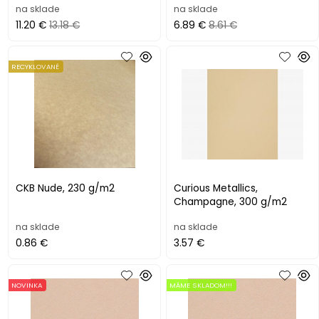
na sklade
na sklade
11.20 €
13.18 €
6.89 €
8.61 €
RECYKLOVANÉ
CKB Nude, 230 g/m2
Curious Metallics,
Champagne, 300 g/m2
na sklade
na sklade
0.86 €
3.57 €
NOVINKA
MÁME SKLADOM!!!