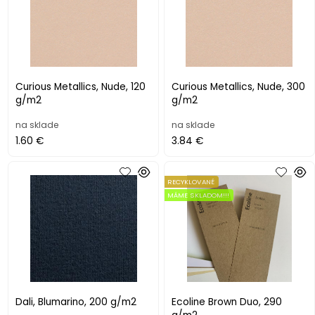
Curious Metallics, Nude, 120
Curious Metallics, Nude, 300
g/m2
g/m2
na sklade
na sklade
1.60 €
3.84 €
RECYKLOVANÉ
MÁME SKLADOM!!!
Dali, Blumarino, 200 g/m2
Ecoline Brown Duo, 290