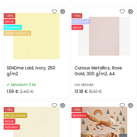
- 35%
- 15%
AKCIA
METALICKÉ
DOPREDAJ
AKCIA
JEMNE KRÉMOVÉ
SENDme Laid, Ivory, 250
Curious Metallics, Rose
g/m2
Gold, 300 g/m2, A4
skladom 3 ks
na sklade
1.56 €
2.40 €
13.18 €
15.51 €
- 15%
- 10%
RECYKLOVANÉ
NOVINKA
AKCIA
NOVINKA