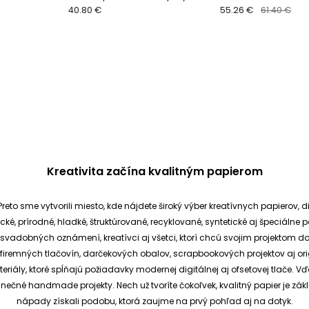
40.80 €
samolepiace tkané 
55.26 €
61.40 €
Kreativita začína kvalitným papierom
reto sme vytvorili miesto, kde nájdete široký výber kreatívnych papierov, d
cké, prírodné, hladké, štruktúrované, recyklované, syntetické aj špeciáln
ia svadobných oznámení, kreatívci aj všetci, ktorí chcú svojim projektom 
et, firemných tlačovín, darčekových obalov, scrapbookových projektov aj o
ály, ktoré spĺňajú požiadavky modernej digitálnej aj ofsetovej tlače. V
dinečné handmade projekty.
Nech už tvoríte čokoľvek, kvalitný papier je
nápady získali podobu, ktorá zaujme na prvý pohľad aj na dotyk.