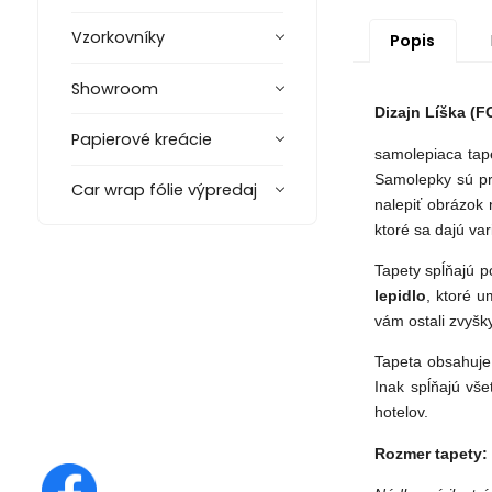
Vzorkovníky
Popis
Showroom
Dizajn Líška (F
Papierové kreácie
samolepiaca ta
Samolepky sú pr
Car wrap fólie výpredaj
nalepiť obrázok
ktoré sa dajú var
Tapety spĺňajú 
lepidlo
, ktoré u
vám ostali zvyšky
Tapeta obsahuje
Inak spĺňajú vše
hotelov.
Rozmer tapety: 