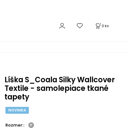
0
ks
Líška S_Coala Silky Wallcover
Textile - samolepiace tkané
tapety
NOVINKA
Rozmer:
: