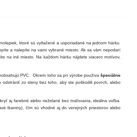
lepiek, ktoré sú vytlačené a usporiadané na jednom hárku.
epíte a nalepíte na vami vybrané miesto. Ak sa vám nepodarí
íte na iné miesto. Na každom hárku nájdete viacero motívov,
neobsahujú PVC. Okrem toho sa pri výrobe používa
špeciálne
o odstrániť zo steny bez toho, aby ste poškodili povrch, alebo
ryť aj farebné alebo neželané bez maľovania, ideálna voľba.
vé tkaniny), čím sú vhodné aj do verejných priestorov alebo