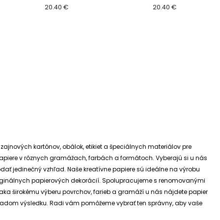
tapety
samolepiace tkané tapety
20.40 €
samolepiace tkané t
20.40 €
izajnových kartónov, obálok, etikiet a špeciálnych materiálov pre
e papiere v rôznych gramážach, farbách a formátoch. Vyberajú si u nás
dodať jedinečný vzhľad.
Naše kreatívne papiere sú ideálne na výrobu
riginálnych papierových dekorácií.
Spolupracujeme s renomovanými
ďaka širokému výberu povrchov, farieb a gramáží u nás nájdete papier
 základom výsledku. Radi vám pomôžeme vybrať ten správny, aby vaše