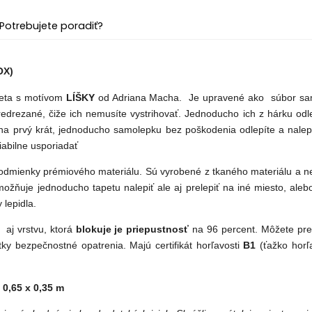
Potrebujete poradiť?
OX)
peta s motívom
LÍŠKY
od Adriana Macha. Je upravené ako súbor samo
edrezané, čiže ich nemusíte vystrihovať. Jednoducho ich z hárku odl
 na prvý krát, jednoducho samolepku bez poškodenia odlepíte a nalep
iabilne usporiadať
podmienky prémiového materiálu. Sú vyrobené z tkaného materiálu a 
možňuje jednoducho tapetu nalepiť ale aj prelepiť na iné miesto, aleb
 lepidla.
 aj vrstvu, ktorá
blokuje je priepustnosť
na 96 percent. Môžete prek
tky bezpečnostné opatrenia. Majú certifikát horľavosti
B1
(ťažko horľa
0,65 x 0,35 m