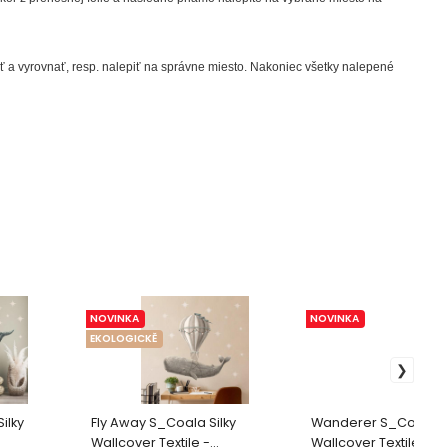
iť a vyrovnať, resp. nalepiť na správne miesto. Nakoniec všetky nalepené
NOVINKA
NOVINKA
EKOLOGICKĚ
ilky
Fly Away S_Coala Silky
Wanderer S_Coala Si
Wallcover Textile -
Wallcover Textile -