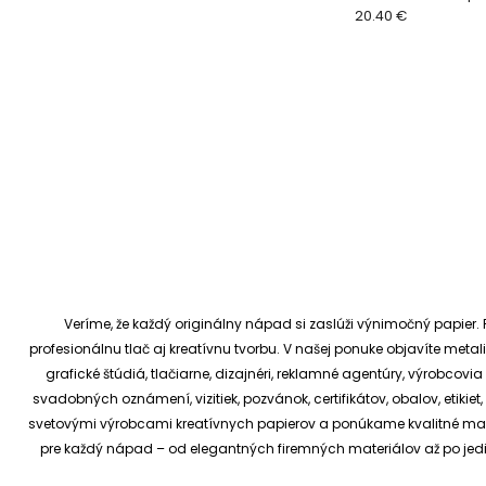
tapety
20.40 €
Veríme, že každý originálny nápad si zaslúži výnimočný papier. P
profesionálnu tlač aj kreatívnu tvorbu.
V našej ponuke objavíte metali
grafické štúdiá, tlačiarne, dizajnéri, reklamné agentúry, výrobcov
svadobných oznámení, vizitiek, pozvánok, certifikátov, obalov, etiki
svetovými výrobcami kreatívnych papierov a ponúkame kvalitné materi
pre každý nápad – od elegantných firemných materiálov až po je