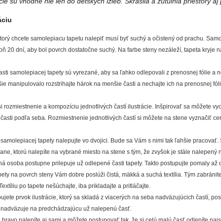
ie sú vhodné nie len do detských izieb. Skrášlia a zútulnia priestory aj
áciu
torý chcete samolepiacu tapetu nalepiť musí byť suchý a očistený od prachu. Samol
ň 20 dní, aby bol povrch dostatočne suchý. Na farbe steny nezáleží, tapeta kryje
asti samolepiacej tapety sú vyrezané, aby sa ľahko odlepovali z prenosnej fólie a 
ie manipulovalo rozstrihajte hárok na menšie časti a nechajte ich na prenosnej fóli
i rozmiestnenie a kompozíciu jednotlivých častí ilustrácie. Inšpirovať sa môžete vy
é časti podľa seba. Rozmiestnenie jednotlivých častí si môžete na stene vyznačiť
 samolepiacej tapety nalepujte vo dvojici. Bude sa Vám s nimi tak ľahšie pracovať. 
rane, ktorú nalepíte na vybrané miesto na stene s tým, že zvyšok je stále nalepený
há osoba postupne prilepuje už odlepené časti tapety. Takto postupujte pomaly až 
apety na povrch steny Vám dobre poslúži čistá, mäkká a suchá textília. Tým zabránite 
Textíliu po tapete nešúchajte, iba prikladajte a pritláčajte.
ujete prvok ilustrácie, ktorý sa skladá z viacerých na seba nadväzujúcich častí, p
rá nadväzuje na predchádzajúcu už nalepenú časť.
 hravo nalepíte aj sami a môžete postupovať tak, že si celú malú časť odlepíte naj