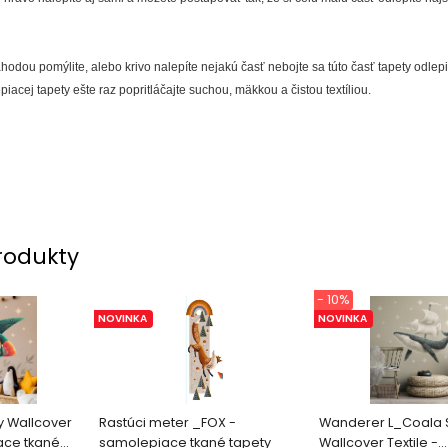
hodou pomýlite, alebo krivo nalepíte nejakú časť nebojte sa túto časť tapety odlep
piacej tapety ešte raz popritláčajte suchou, mäkkou a čistou textíliou.
rodukty
- 10%
NOVINKA
NOVINKA
ky Wallcover
Rastúci meter _FOX -
Wanderer L_Coala S
ace tkané
samolepiace tkané tapety
Wallcover Textile -