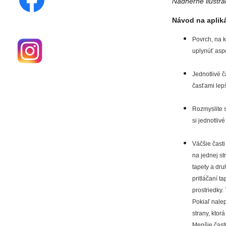
Nádherné ilustrác
Návod na aplik
Povrch, na k
uplynúť aspo
Jednotlivé č
časťami lepš
Rozmyslite s
si jednotliv
Väčšie časti
na jednej st
tapety a dru
pritláčaní t
prostriedky. 
Pokiaľ nalep
strany, kto
Menšie časti