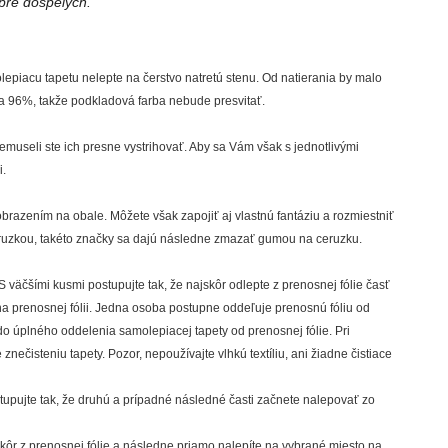
 pre dospelých.
epiacu tapetu nelepte na čerstvo natretú stenu. Od natierania by malo
 na 96%, takže podkladová farba nebude presvitať.
nemuseli ste ich presne vystrihovať. Aby sa Vám však s jednotlivými
i.
obrazením na obale. Môžete však zapojiť aj vlastnú fantáziu a rozmiestniť
 ceruzkou, takéto značky sa dajú následne zmazať gumou na ceruzku.
S väčšími kusmi postupujte tak, že najskôr odlepte z prenosnej fólie časť
 na prenosnej fólii. Jedna osoba postupne oddeľuje prenosnú fóliu od
do úplného oddelenia samolepiacej tapety od prenosnej fólie. Pri
znečisteniu tapety. Pozor, nepoužívajte vlhkú textíliu, ani žiadne čistiace
ostupujte tak, že druhú a prípadné následné časti začnete nalepovať zo
skôr z prenosnej fólie a následne priamo nalepíte na vybrané miesto na