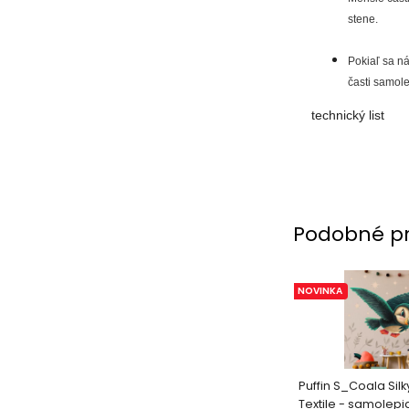
stene.
Pokiaľ sa ná
časti samole
technický list
Podobné p
NOVINKA
Puffin S_Coala Sil
Textile - samolepi