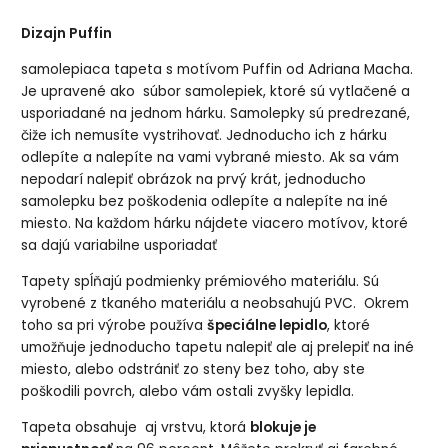
Dizajn Puffin
samolepiaca tapeta s motívom Puffin od Adriana Macha.
Je upravené ako súbor samolepiek, ktoré sú vytlačené a
usporiadané na jednom hárku. Samolepky sú predrezané,
čiže ich nemusíte vystrihovať. Jednoducho ich z hárku
odlepíte a nalepíte na vami vybrané miesto. Ak sa vám
nepodarí nalepiť obrázok na prvý krát, jednoducho
samolepku bez poškodenia odlepíte a nalepíte na iné
miesto. Na každom hárku nájdete viacero motívov, ktoré
sa dajú variabilne usporiadať
Tapety spĺňajú podmienky prémiového materiálu. Sú
vyrobené z tkaného materiálu a neobsahujú PVC. Okrem
toho sa pri výrobe používa
špeciálne lepidlo
, ktoré
umožňuje jednoducho tapetu nalepiť ale aj prelepiť na iné
miesto, alebo odstrániť zo steny bez toho, aby ste
poškodili povrch, alebo vám ostali zvyšky lepidla.
Tapeta obsahuje aj vrstvu, ktorá
blokuje je