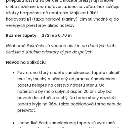
priepustnosť
na 96 percent. Môžete prekryť aj farebné
alebo neželané bez maľovania, ideálna voľba. Inak spĺňajú
všetky bezpečnostné opatrenia. Majú certifikát
horľavosti
B1
(ťažko horľavé tkaniny), čím sú vhodné aj do
verejných priestorov alebo hotelov.
Rozmer tapety: 1,372 m x 0,70 m
Nádherné ilustrácie sú vhodné nie len do detských izieb.
Skrášlia a zútulnia priestory aj pre dospelých.
Návod na aplikáciu
Povrch, na ktorý chcete samolepiacu tapetu nalepiť
musí byť suchý a očistený od prachu. Samolepiacu
tapetu nelepte na čerstvo natretú stenu. Od
natierania by malo uplynúť aspoň 20 dní, aby bol
povrch dostatočne suchý. Na farbe steny nezáleží,
tapeta kryje na 96%, takže podkladová farba nebude
presvitať.
Jednotlivé časti samolepiacej tapety sú vyrezané,