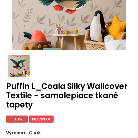
Puffin L_Coala Silky Wallcover
Textile - samolepiace tkané
tapety
- 10%
NOVINKA
Výrobca:
Coala