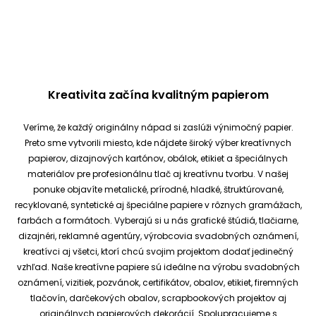
Kreativita začína kvalitným papierom
Veríme, že každý originálny nápad si zaslúži výnimočný papier.
Preto sme vytvorili miesto, kde nájdete široký výber kreatívnych
papierov, dizajnových kartónov, obálok, etikiet a špeciálnych
materiálov pre profesionálnu tlač aj kreatívnu tvorbu.
V našej
ponuke objavíte metalické, prírodné, hladké, štruktúrované,
recyklované, syntetické aj špeciálne papiere v rôznych gramážach,
farbách a formátoch. Vyberajú si u nás grafické štúdiá, tlačiarne,
dizajnéri, reklamné agentúry, výrobcovia svadobných oznámení,
kreatívci aj všetci, ktorí chcú svojim projektom dodať jedinečný
vzhľad.
Naše kreatívne papiere sú ideálne na výrobu svadobných
oznámení, vizitiek, pozvánok, certifikátov, obalov, etikiet, firemných
tlačovín, darčekových obalov, scrapbookových projektov aj
originálnych papierových dekorácií.
Spolupracujeme s