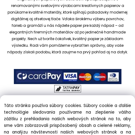
renomovanými svetovými výrobcami kreatívnych papierov a
ponúkame kvalitné materiály, ktoré spĺňajú požiadavky modernej
digitálnej aj ofsetovej tlače. Vďaka širokému výberu povrchov,
farieb a gramáží u nás nájdete papier pre každý nápad – od
elegantných firemných materiálov až po jedinečné handmade
projekty.
Nech už tvoríte čokoľvek, kvalitný papier je základom
výsledku. Radi vám pomôžeme vybrať ten správny, aby vaše
nápady získali podobu, ktorá zaujme na prvý pohľad aj na dotyk.
Táto stránka používa súbory cookies. Súbory cookie a ďalšie
Copyright © 2017 kreativnypapier.sk, All rights reserved |
technológie sledovania používame na zlepšenie vášho
hajekova@kreativnypapier.sk
| Beckovská 38/A, 831 04
zážitku z prehliadania našich webových stránok na to, aby
Bratislava
sme vám zobrazovali prispôsobený obsah a cielené reklamy,
na analýzu návštevnosti našich webových stránok a na