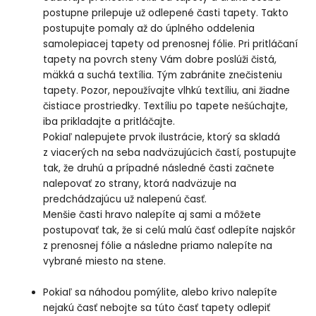
postupne prilepuje už odlepené časti tapety. Takto
postupujte pomaly až do úplného oddelenia
samolepiacej tapety od prenosnej fólie. Pri pritláčaní
tapety na povrch steny Vám dobre poslúži čistá,
mäkká a suchá textília. Tým zabránite znečisteniu
tapety. Pozor, nepoužívajte vlhkú textíliu, ani žiadne
čistiace prostriedky. Textíliu po tapete nešúchajte,
iba prikladajte a pritláčajte.
Pokiaľ nalepujete prvok ilustrácie, ktorý sa skladá
z viacerých na seba nadväzujúcich častí, postupujte
tak, že druhú a prípadné následné časti začnete
nalepovať zo strany, ktorá nadväzuje na
predchádzajúcu už nalepenú časť.
Menšie časti hravo nalepíte aj sami a môžete
postupovať tak, že si celú malú časť odlepíte najskôr
z prenosnej fólie a následne priamo nalepíte na
vybrané miesto na stene.
Pokiaľ sa náhodou pomýlite, alebo krivo nalepíte
nejakú časť nebojte sa túto časť tapety odlepiť