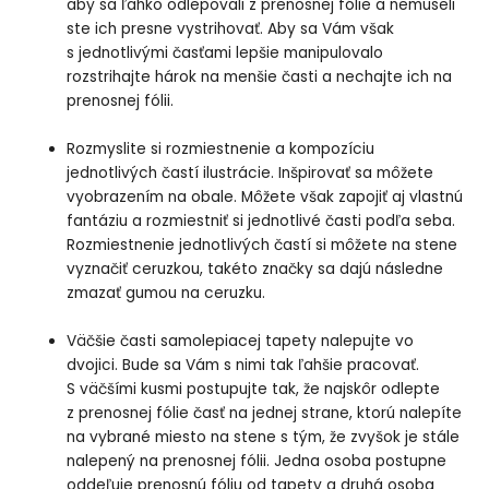
aby sa ľahko odlepovali z prenosnej fólie a nemuseli
ste ich presne vystrihovať. Aby sa Vám však
s jednotlivými časťami lepšie manipulovalo
rozstrihajte hárok na menšie časti a nechajte ich na
prenosnej fólii.
Rozmyslite si rozmiestnenie a kompozíciu
jednotlivých častí ilustrácie. Inšpirovať sa môžete
vyobrazením na obale. Môžete však zapojiť aj vlastnú
fantáziu a rozmiestniť si jednotlivé časti podľa seba.
Rozmiestnenie jednotlivých častí si môžete na stene
vyznačiť ceruzkou, takéto značky sa dajú následne
zmazať gumou na ceruzku.
Väčšie časti samolepiacej tapety nalepujte vo
dvojici. Bude sa Vám s nimi tak ľahšie pracovať.
S väčšími kusmi postupujte tak, že najskôr odlepte
z prenosnej fólie časť na jednej strane, ktorú nalepíte
na vybrané miesto na stene s tým, že zvyšok je stále
nalepený na prenosnej fólii. Jedna osoba postupne
oddeľuje prenosnú fóliu od tapety a druhá osoba