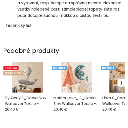
a vyrovnať, resp. nalepiť na správne miesto. Nakoniec
všetky nalepené časti samolepiacej tapety ešte raz
popritláčajte suchou, mäkkou a čistou textíliou.
technický list
Podobné produkty
NOVINKA
NOVINKA
NOVINKA
EKOLOGICKĚ
Fly Away S_Coala Silky
Mother Love_ S_Coala
Líška S_Coala 
Wallcover Textile -
Silky Wallcover Textile -
Wallcover Text
samolepiace tkané
20.40 €
samolepiace tkané
20.40 €
samolepiace 
20.40 €
tapety
tapety
tapety