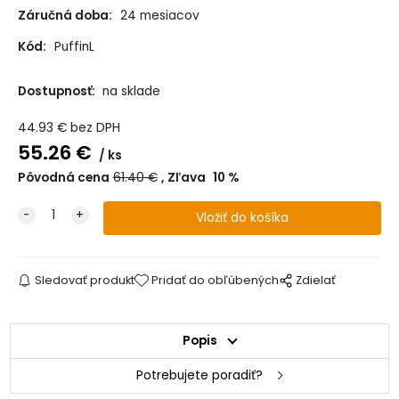
Záručná doba:
24 mesiacov
Kód:
PuffinL
Dostupnosť:
na sklade
44.93
€
bez DPH
55.26
€
ks
Pôvodná cena
61.40
€
Zľava
10
%
Sledovať produkt
Pridať do obľúbených
Zdielať
Popis
Potrebujete poradiť?