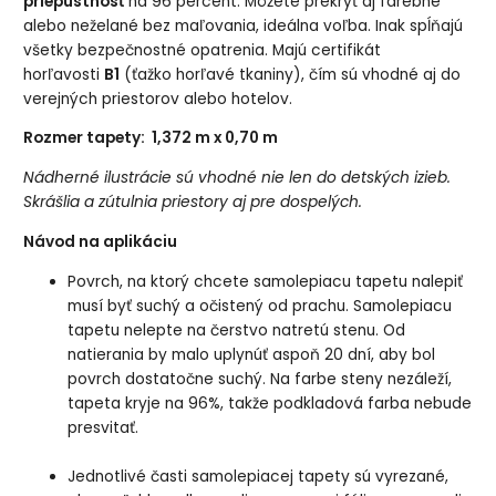
priepustnosť
na 96 percent. Môžete prekryť aj farebné
alebo neželané bez maľovania, ideálna voľba. Inak spĺňajú
všetky bezpečnostné opatrenia. Majú certifikát
horľavosti
B1
(ťažko horľavé tkaniny), čím sú vhodné aj do
verejných priestorov alebo hotelov.
Rozmer tapety: 1,372 m x 0,70 m
Nádherné ilustrácie sú vhodné nie len do detských izieb.
Skrášlia a zútulnia priestory aj pre dospelých.
Návod na aplikáciu
Povrch, na ktorý chcete samolepiacu tapetu nalepiť
musí byť suchý a očistený od prachu. Samolepiacu
tapetu nelepte na čerstvo natretú stenu. Od
natierania by malo uplynúť aspoň 20 dní, aby bol
povrch dostatočne suchý. Na farbe steny nezáleží,
tapeta kryje na 96%, takže podkladová farba nebude
presvitať.
Jednotlivé časti samolepiacej tapety sú vyrezané,