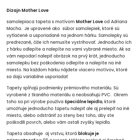
Dizajn Mother Love
samolepiaca tapeta s motívom
Mother Love
od Adriana
Macha. Je upravené ako súbor samolepiek, ktoré sú
vytlačené a usporiadané na jednom hárku. Samolepky sú
predrezané, čiže ich nemusíte vystrihovať. Jednoducho ich
z hárku odlepíte a nalepíte na vami vybrané miesto. Ak sa
vám nepodarí nalepiť obrázok na prvý krát, jednoducho
samolepku bez poškodenia odlepíte a nalepíte na iné
miesto. Na každom hárku nájdete viacero motívov, ktoré
sa dajú variabilne usporiadať
Tapety spĺňajú podmienky prémiového materiálu. Sú
vyrobené z tkaného materiálu a neobsahujú PVC. Okrem
toho sa pri výrobe používa
špeciálne lepidlo
, ktoré
umožňuje jednoducho tapetu nalepiť ale aj prelepiť na iné
miesto, alebo odstrániť zo steny bez toho, aby ste
poškodili povrch, alebo vám ostali zvyšky lepidla.
Tapeta obsahuje aj vrstvu, ktorá
blokuje je