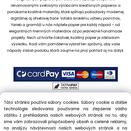
renomovanými svetovými výrobcami kreatívnych papierov a
ponúkame kvalitné materiály, ktoré spĺňajú požiadavky modernej
digitálnej aj ofsetovej tlače. Vďaka širokému výberu povrchov,
farieb a gramáží u nás nájdete papier pre každý nápad – od
elegantných firemných materiálov až po jedinečné handmade
projekty.
Nech už tvoríte čokoľvek, kvalitný papier je základom
výsledku. Radi vám pomôžeme vybrať ten správny, aby vaše
nápady získali podobu, ktorá zaujme na prvý pohľad aj na dotyk.
Táto stránka používa súbory cookies. Súbory cookie a ďalšie
Copyright © 2017 kreativnypapier.sk, All rights reserved |
technológie sledovania používame na zlepšenie vášho
hajekova@kreativnypapier.sk
| Beckovská 38/A, 831 04
zážitku z prehliadania našich webových stránok na to, aby
Bratislava
sme vám zobrazovali prispôsobený obsah a cielené reklamy,
na analýzu návštevnosti našich webových stránok a na