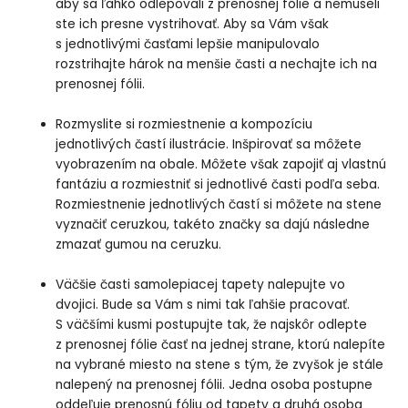
aby sa ľahko odlepovali z prenosnej fólie a nemuseli
ste ich presne vystrihovať. Aby sa Vám však
s jednotlivými časťami lepšie manipulovalo
rozstrihajte hárok na menšie časti a nechajte ich na
prenosnej fólii.
Rozmyslite si rozmiestnenie a kompozíciu
jednotlivých častí ilustrácie. Inšpirovať sa môžete
vyobrazením na obale. Môžete však zapojiť aj vlastnú
fantáziu a rozmiestniť si jednotlivé časti podľa seba.
Rozmiestnenie jednotlivých častí si môžete na stene
vyznačiť ceruzkou, takéto značky sa dajú následne
zmazať gumou na ceruzku.
Väčšie časti samolepiacej tapety nalepujte vo
dvojici. Bude sa Vám s nimi tak ľahšie pracovať.
S väčšími kusmi postupujte tak, že najskôr odlepte
z prenosnej fólie časť na jednej strane, ktorú nalepíte
na vybrané miesto na stene s tým, že zvyšok je stále
nalepený na prenosnej fólii. Jedna osoba postupne
oddeľuje prenosnú fóliu od tapety a druhá osoba