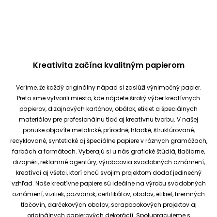
Kreativita začína kvalitným papierom
Veríme, že každý originálny nápad si zaslúži výnimočný papier.
Preto sme vytvorili miesto, kde nájdete široký výber kreatívnych
papierov, dizajnových kartónov, obálok, etikiet a špeciálnych
materiálov pre profesionálnu tlač aj kreatívnu tvorbu.
V našej
ponuke objavíte metalické, prírodné, hladké, štruktúrované,
recyklované, syntetické aj špeciálne papiere v rôznych gramážach,
farbách a formátoch. Vyberajú si u nás grafické štúdiá, tlačiarne,
dizajnéri, reklamné agentúry, výrobcovia svadobných oznámení,
kreatívci aj všetci, ktorí chcú svojim projektom dodať jedinečný
vzhľad.
Naše kreatívne papiere sú ideálne na výrobu svadobných
oznámení, vizitiek, pozvánok, certifikátov, obalov, etikiet, firemných
tlačovín, darčekových obalov, scrapbookových projektov aj
originálnych papierových dekorácií.
Spolupracujeme s