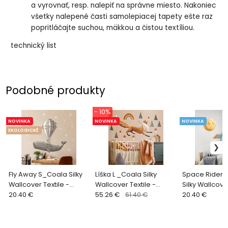
a vyrovnať, resp. nalepiť na správne miesto. Nakoniec
všetky nalepené časti samolepiacej tapety ešte raz
popritláčajte suchou, mäkkou a čistou textíliou.
technický list
Podobné produkty
- 10%
NOVINKA
NOVINKA
NOVINKA
EKOLOGICKĚ
Fly Away S_Coala Silky
Líška L _Coala Silky
Space Rider 
Wallcover Textile -
Wallcover Textile -
Silky Wallcover
samolepiace tkané
20.40 €
samolepiace tkané
55.26 €
61.40 €
samolepiace 
20.40 €
tapety
tapety
tapety