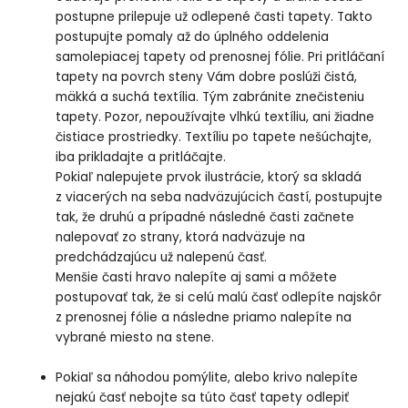
postupne prilepuje už odlepené časti tapety. Takto
postupujte pomaly až do úplného oddelenia
samolepiacej tapety od prenosnej fólie. Pri pritláčaní
tapety na povrch steny Vám dobre poslúži čistá,
mäkká a suchá textília. Tým zabránite znečisteniu
tapety. Pozor, nepoužívajte vlhkú textíliu, ani žiadne
čistiace prostriedky. Textíliu po tapete nešúchajte,
iba prikladajte a pritláčajte.
Pokiaľ nalepujete prvok ilustrácie, ktorý sa skladá
z viacerých na seba nadväzujúcich častí, postupujte
tak, že druhú a prípadné následné časti začnete
nalepovať zo strany, ktorá nadväzuje na
predchádzajúcu už nalepenú časť.
Menšie časti hravo nalepíte aj sami a môžete
postupovať tak, že si celú malú časť odlepíte najskôr
z prenosnej fólie a následne priamo nalepíte na
vybrané miesto na stene.
Pokiaľ sa náhodou pomýlite, alebo krivo nalepíte
nejakú časť nebojte sa túto časť tapety odlepiť