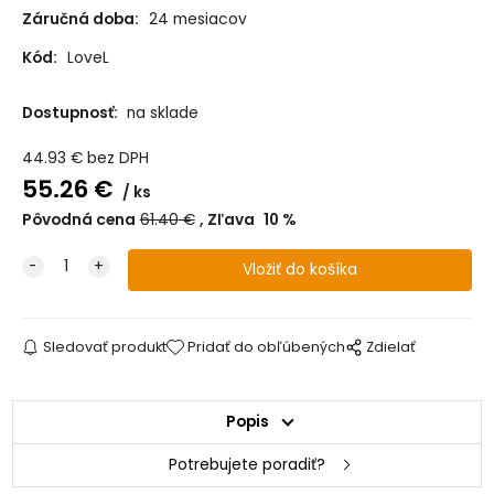
Záručná doba:
24 mesiacov
Kód:
LoveL
Dostupnosť:
na sklade
44.93
€
bez DPH
55.26
€
ks
Pôvodná cena
61.40
€
Zľava
10
%
Sledovať produkt
Pridať do obľúbených
Zdielať
Popis
Potrebujete poradiť?