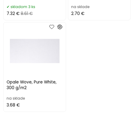
skladom 3 ks
na sklade
7.32 €
8.61 €
2.70 €
Opale Wove, Pure White,
300 g/m2
na sklade
3.68 €