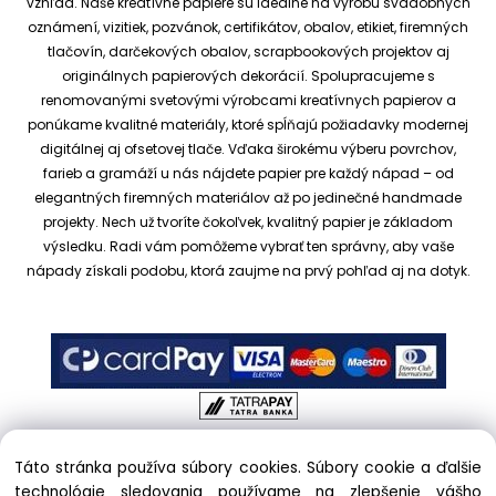
vzhľad.
Naše kreatívne papiere sú ideálne na výrobu svadobných
oznámení, vizitiek, pozvánok, certifikátov, obalov, etikiet, firemných
tlačovín, darčekových obalov, scrapbookových projektov aj
originálnych papierových dekorácií.
Spolupracujeme s
renomovanými svetovými výrobcami kreatívnych papierov a
ponúkame kvalitné materiály, ktoré spĺňajú požiadavky modernej
digitálnej aj ofsetovej tlače. Vďaka širokému výberu povrchov,
farieb a gramáží u nás nájdete papier pre každý nápad – od
elegantných firemných materiálov až po jedinečné handmade
projekty.
Nech už tvoríte čokoľvek, kvalitný papier je základom
výsledku. Radi vám pomôžeme vybrať ten správny, aby vaše
nápady získali podobu, ktorá zaujme na prvý pohľad aj na dotyk.
Táto stránka používa súbory cookies. Súbory cookie a ďalšie
Copyright © 2017 kreativnypapier.sk, All rights reserved |
technológie sledovania používame na zlepšenie vášho