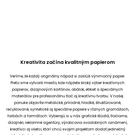
Kreativita začína kvalitným papierom
Veríme, že každý originálny nápad si zaslúži výnimočný papier.
Preto sme vytvorili miesto, kde nájdete široký výber kreatívnych
papierov, dizajnových kartónov, obálok, etikiet a špeciálnych
materiálov pre profesionálnu tlač aj kreatívnu tvorbu.
V našej
ponuke objavíte metalické, prírodné, hladké, štruktúrované,
recyklované, syntetické aj špeciálne papiere v rôznych gramážach,
farbách a formátoch. Vyberajú si u nás grafické štúdiá, tlačiarne,
dizajnéri, reklamné agentúry, výrobcovia svadobných oznámení,
kreatívci aj všetci, ktorí chcú svojim projektom dodať jedinečný