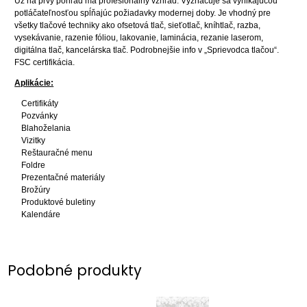
Už na prvý pohľad má profesionálny vzhľad. Vyznačuje sa vynikajúcou
potláčateľnosťou spĺňajúc požiadavky modernej doby.
Je vhodný pre
všetky tlačové techniky ako ofsetová tlač, sieťotlač, kníhtlač, razba,
vysekávanie, razenie fóliou, lakovanie, laminácia, rezanie laserom,
digitálna tlač, kancelárska tlač. Podrobnejšie info v „Sprievodca tlačou“.
FSC certifikácia.
Aplikácie:
Certifikáty
Pozvánky
Blahoželania
Vizitky
Reštauračné menu
Foldre
Prezentačné materiály
Brožúry
Produktové buletiny
Kalendáre
Podobné produkty