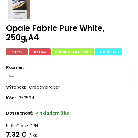
Opale Fabric Pure White,
250g,A4
- 15%
AKCIA
MÁME SKLADOM!!!
DOPREDAJ
Rozmer
:
Výrobca:
CreativePaper
Kód:
352594
Dostupnosť:
skladom 3 ks
5.95
€
bez DPH
7.32
€
ks