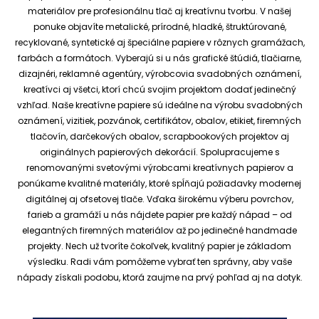
materiálov pre profesionálnu tlač aj kreatívnu tvorbu.
V našej
ponuke objavíte metalické, prírodné, hladké, štruktúrované,
recyklované, syntetické aj špeciálne papiere v rôznych gramážach,
farbách a formátoch. Vyberajú si u nás grafické štúdiá, tlačiarne,
dizajnéri, reklamné agentúry, výrobcovia svadobných oznámení,
kreatívci aj všetci, ktorí chcú svojim projektom dodať jedinečný
vzhľad.
Naše kreatívne papiere sú ideálne na výrobu svadobných
oznámení, vizitiek, pozvánok, certifikátov, obalov, etikiet, firemných
tlačovín, darčekových obalov, scrapbookových projektov aj
originálnych papierových dekorácií.
Spolupracujeme s
renomovanými svetovými výrobcami kreatívnych papierov a
ponúkame kvalitné materiály, ktoré spĺňajú požiadavky modernej
digitálnej aj ofsetovej tlače. Vďaka širokému výberu povrchov,
farieb a gramáží u nás nájdete papier pre každý nápad – od
elegantných firemných materiálov až po jedinečné handmade
projekty.
Nech už tvoríte čokoľvek, kvalitný papier je základom
výsledku. Radi vám pomôžeme vybrať ten správny, aby vaše
nápady získali podobu, ktorá zaujme na prvý pohľad aj na dotyk.