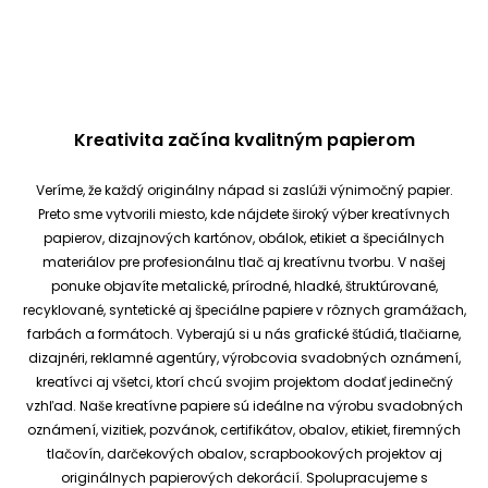
Kreativita začína kvalitným papierom
Veríme, že každý originálny nápad si zaslúži výnimočný papier.
Preto sme vytvorili miesto, kde nájdete široký výber kreatívnych
papierov, dizajnových kartónov, obálok, etikiet a špeciálnych
materiálov pre profesionálnu tlač aj kreatívnu tvorbu.
V našej
ponuke objavíte metalické, prírodné, hladké, štruktúrované,
recyklované, syntetické aj špeciálne papiere v rôznych gramážach,
farbách a formátoch. Vyberajú si u nás grafické štúdiá, tlačiarne,
dizajnéri, reklamné agentúry, výrobcovia svadobných oznámení,
kreatívci aj všetci, ktorí chcú svojim projektom dodať jedinečný
vzhľad.
Naše kreatívne papiere sú ideálne na výrobu svadobných
oznámení, vizitiek, pozvánok, certifikátov, obalov, etikiet, firemných
tlačovín, darčekových obalov, scrapbookových projektov aj
originálnych papierových dekorácií.
Spolupracujeme s