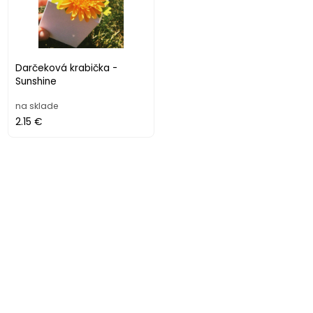
Darčeková krabička -
Sunshine
na sklade
2.15 €