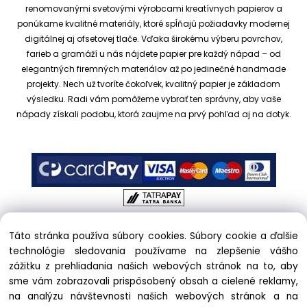
renomovanými svetovými výrobcami kreatívnych papierov a
ponúkame kvalitné materiály, ktoré spĺňajú požiadavky modernej
digitálnej aj ofsetovej tlače. Vďaka širokému výberu povrchov,
farieb a gramáží u nás nájdete papier pre každý nápad – od
elegantných firemných materiálov až po jedinečné handmade
projekty.
Nech už tvoríte čokoľvek, kvalitný papier je základom
výsledku. Radi vám pomôžeme vybrať ten správny, aby vaše
nápady získali podobu, ktorá zaujme na prvý pohľad aj na dotyk.
Táto stránka používa súbory cookies. Súbory cookie a ďalšie
Copyright © 2017 kreativnypapier.sk, All rights reserved |
technológie sledovania používame na zlepšenie vášho
hajekova@kreativnypapier.sk
| Beckovská 38/A, 831 04
zážitku z prehliadania našich webových stránok na to, aby
Bratislava
sme vám zobrazovali prispôsobený obsah a cielené reklamy,
na analýzu návštevnosti našich webových stránok a na
Odstúpenie od zmluvy: