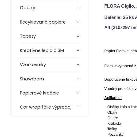
FLORA Giglio, 2
Obálky
Balenie: 25 ks 
Recyklované papiere
A4 (210x297 m
Tapety
Kreatívne lepidlá 3M
Papier Flora je ide
Vzorkovníky
Flora je vyrobená 
Showroom
Doporučené tiskové t
Vhodný pre ofsetovú
Papierové kreácie
Aplikácie:
Car wrap fólie výpredaj
Obálky kníh a kat
Obaly
Foldre
Krabičky
Tašky
Pozvánky