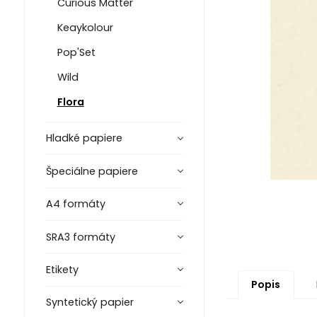
Curious Matter
Keaykolour
Pop'Set
Wild
Flora
Hladké papiere
Špeciálne papiere
A4 formáty
SRA3 formáty
Etikety
Popis
Syntetický papier