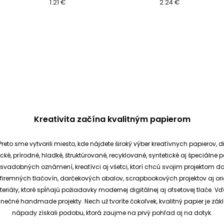
1.21 €
2.24 €
Kreativita začína kvalitným papierom
reto sme vytvorili miesto, kde nájdete široký výber kreatívnych papierov, d
cké, prírodné, hladké, štruktúrované, recyklované, syntetické aj špeciáln
ia svadobných oznámení, kreatívci aj všetci, ktorí chcú svojim projektom 
et, firemných tlačovín, darčekových obalov, scrapbookových projektov aj o
ály, ktoré spĺňajú požiadavky modernej digitálnej aj ofsetovej tlače. V
dinečné handmade projekty.
Nech už tvoríte čokoľvek, kvalitný papier je
nápady získali podobu, ktorá zaujme na prvý pohľad aj na dotyk.