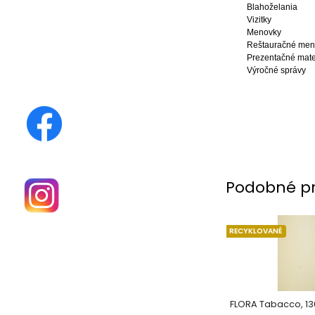
Blahoželania
Vizitky
Menovky
Reštauračné me
Prezentačné mate
Výročné správy
Podobné p
RECYKLOVANÉ
FLORA Tabacco, 1