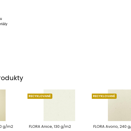
nu
riály
rodukty
RECYKLOVANÉ
RECYKLOVANÉ
30 g/m2
FLORA Anice, 130 g/m2
FLORA Avorio, 240 