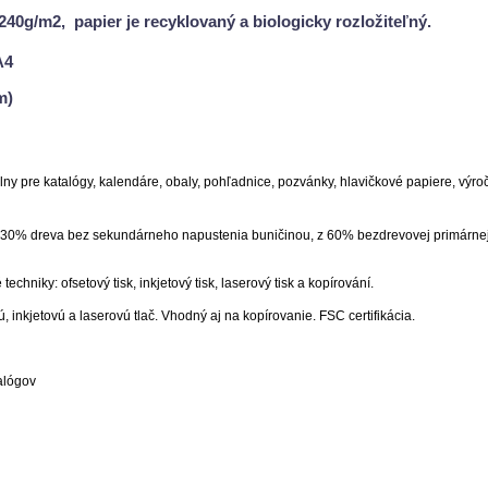
40g/m2, papier je recyklovaný a biologicky rozložiteľný.
A4
m)
álny pre katalógy, kalendáre, obaly, pohľadnice, pozvánky, hlavičkové papiere, výr
z 30% dreva bez sekundárneho napustenia buničinou, z 60% bezdrevovej primárnej 
echniky: ofsetový tisk, inkjetový tisk, laserový tisk a kopírování.
, inkjetovú a laserovú tlač. Vhodný aj na kopírovanie.
FSC certifikácia.
alógov