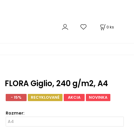
0
ks
FLORA Giglio, 240 g/m2, A4
- 15%
RECYKLOVANÉ
AKCIA
NOVINKA
Rozmer
: