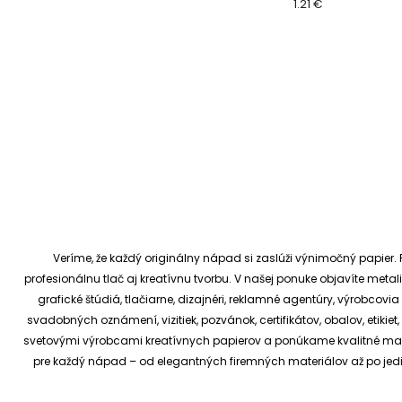
1.21 €
Veríme, že každý originálny nápad si zaslúži výnimočný papier. P
profesionálnu tlač aj kreatívnu tvorbu.
V našej ponuke objavíte metali
grafické štúdiá, tlačiarne, dizajnéri, reklamné agentúry, výrobcov
svadobných oznámení, vizitiek, pozvánok, certifikátov, obalov, etiki
svetovými výrobcami kreatívnych papierov a ponúkame kvalitné materi
pre každý nápad – od elegantných firemných materiálov až po je