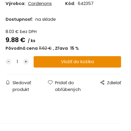
Výrobca:
Cordenons
Kód:
642357
Dostupnosť:
na sklade
8.03
€
bez DPH
9.88
€
ks
Pôvodná cena
11.62
€
Zľava
15
%
Sledovať
Pridať do
Zdielať
produkt
obľúbených