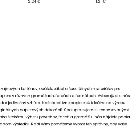
2.24 €
1.21 €
izajnových kartónov, obálok, etikiet a špeciálnych materiálov pre
e papiere v rôznych gramážach, farbách a formátoch. Vyberajú si u nás
dodať jedinečný vzhľad.
Naše kreatívne papiere sú ideálne na výrobu
riginálnych papierových dekorácií.
Spolupracujeme s renomovanými
ďaka širokému výberu povrchov, farieb a gramáží u nás nájdete papier
 základom výsledku. Radi vám pomôžeme vybrať ten správny, aby vaše