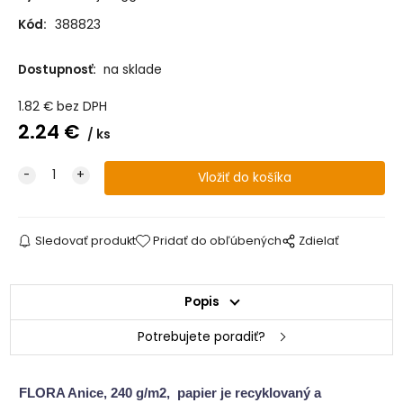
Kód:
388823
Dostupnosť:
na sklade
1.82
€
bez DPH
2.24
€
ks
Sledovať produkt
Pridať do obľúbených
Zdielať
Popis
Potrebujete poradiť?
FLORA Anice, 240 g/m2, papier je recyklovaný a