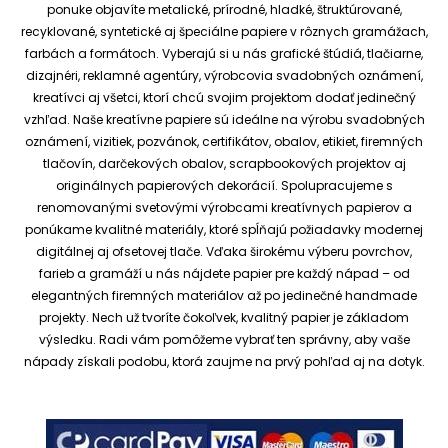
ponuke objavíte metalické, prírodné, hladké, štruktúrované,
recyklované, syntetické aj špeciálne papiere v rôznych gramážach,
farbách a formátoch. Vyberajú si u nás grafické štúdiá, tlačiarne,
dizajnéri, reklamné agentúry, výrobcovia svadobných oznámení,
kreatívci aj všetci, ktorí chcú svojim projektom dodať jedinečný
vzhľad.
Naše kreatívne papiere sú ideálne na výrobu svadobných
oznámení, vizitiek, pozvánok, certifikátov, obalov, etikiet, firemných
tlačovín, darčekových obalov, scrapbookových projektov aj
originálnych papierových dekorácií.
Spolupracujeme s
renomovanými svetovými výrobcami kreatívnych papierov a
ponúkame kvalitné materiály, ktoré spĺňajú požiadavky modernej
digitálnej aj ofsetovej tlače. Vďaka širokému výberu povrchov,
farieb a gramáží u nás nájdete papier pre každý nápad – od
elegantných firemných materiálov až po jedinečné handmade
projekty.
Nech už tvoríte čokoľvek, kvalitný papier je základom
výsledku. Radi vám pomôžeme vybrať ten správny, aby vaše
nápady získali podobu, ktorá zaujme na prvý pohľad aj na dotyk.