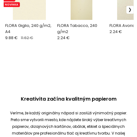
NOVINKA
FLORA Giglio, 240 g/m2,
FLORA Tabacco, 240
FLORA Avorio
A4
g/m2
2.24 €
9.88 €
11.62 €
2.24 €
Kreativita začína kvalitným papierom
Veríme, že každý originálny nápad si zaslúži výnimočný papier.
Preto sme vytvorili miesto, kde nájdete široký výber kreatívnych
papierov, dizajnových kartónov, obálok, etikiet a špeciálnych
materiálov pre profesionálnu tlač aj kreatívnu tvorbu.
V našej