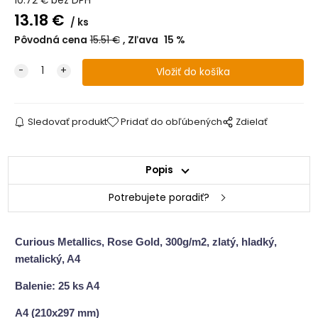
10.72
€
bez DPH
13.18
€
ks
Pôvodná cena
15.51
€
Zľava
15
%
Sledovať produkt
Pridať do obľúbených
Zdielať
Popis
Potrebujete poradiť?
Curious Metallics, Rose Gold, 300g/m2, zlatý, hladký,
metalický, A4
Balenie: 25 ks A4
A4 (210x297 mm)