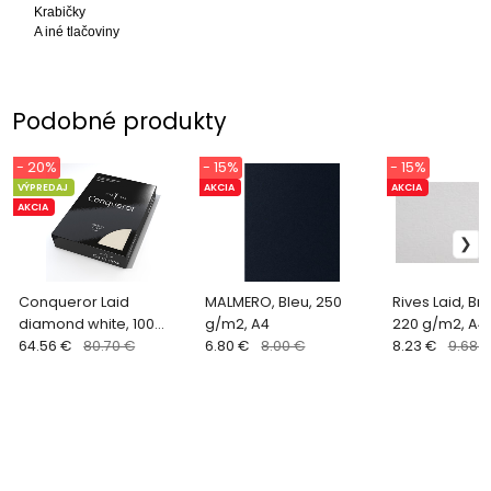
Krabičky
A iné tlačoviny
Podobné produkty
- 20%
- 15%
- 15%
VÝPREDAJ
AKCIA
AKCIA
AKCIA
Conqueror Laid
MALMERO, Bleu, 250
Rives Laid, Bri
diamond white, 100
g/m2, A4
220 g/m2, A4
g/m2, A4, balenie 500ks
64.56 €
80.70 €
6.80 €
8.00 €
8.23 €
9.68 