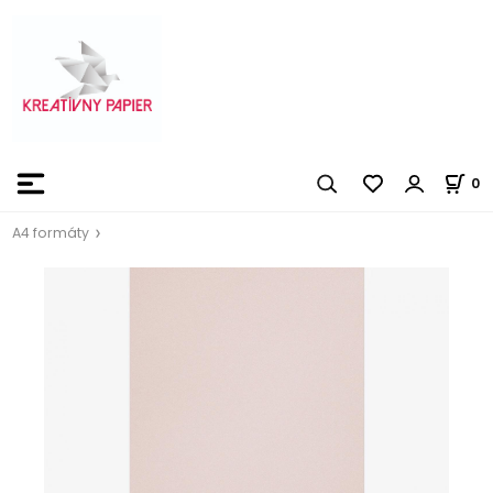
0
A4 formáty