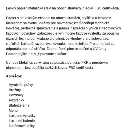
Lesklý papier, metalický efekt na oboch stranách, hladký. FSC certifikácia.
Papier s metalickým efektom na oboch stranách, blyští sa a leskne v
meniacom sa svetle. Ideálny pre návrhárov, ktorí oceňujú technické
inovácie, perfektné spracovanie a jemnú inšpiráciu plynúcu z neobvyklých
tlačových povrchov. Zabezpečuje výnimočné tlačové výsledky za použitia
rôznych technológií vrátane digitálnej. Je vhodný pre ofsetovú tlač,
sieťotlač, kníhtlač, razbu, vysekávanie, razenie fóliou. Pre termotlač sa
odporúča prvotná skúška. Doporučené plne oxidačné a UV farby.
Podrobnejšie info v „Sprievodca tlačou“.
Curious Metallics sa vyrába za použitia buničiny PKF, s prírodným
pigmentom, bez použitia ťažkých kovov. FSC certifikácia.
Aplikácie:
Výročné správy
Brožúry
Pozdravy
Pozvánky
Blahoželania
Menu
Luxusné vysačky
Luxusné balenie
Darčekové tašky