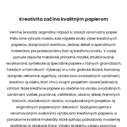
Kreativita začína kvalitným papierom
Veríme, že každý originálny nápad si zaslúži výnimočný papier.
Preto sme vytvorili miesto, kde nájdete široký výber kreatívnych
papierov, dizajnových kartónov, obálok, etikiet a špeciálnych
materiálov pre profesionálnu tlač aj kreatívnu tvorbu.
V našej
ponuke objavíte metalické, prírodné, hladké, štruktúrované,
recyklované, syntetické aj špeciálne papiere v rôznych gramážach,
farbách a formátoch. Vyberajú si u nás grafické štúdiá, tlačiarne,
dizajnéri, reklamné agentúry, výrobcovia svadobných oznámení,
kreatívci aj všetci, ktorí chcú svojim projektom dodať jedinečný
vzhľad.
Naše kreatívne papiere sú ideálne na výrobu svadobných
oznámení, vizitiek, pozvánok, certifikátov, obalov, etikiet, firemných
tlačovín, darčekových obalov, scrapbookových projektov aj
originálnych papierových dekorácií.
Spolupracujeme s
renomovanými svetovými výrobcami kreatívnych papierov a
ponúkame kvalitné materiály, ktoré spĺňajú požiadavky modernej
digitálnej aj ofsetovej tlače. Vďaka širokému výberu povrchov,