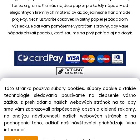
farieb a gramáží u nás nájdete papier pre každý nápad – od
elegantných firemných materiálov až po jedinečné handmade
projekty.
Nech už tvoríte čokoľvek, kvalitný papier je základom
výsledku. Radi vám pomôžeme vybrať ten správny, aby vaše
nápady získali podobu, ktorá zaujme na prvý pohľad aj na dotyk.
Táto stránka používa súbory cookies. Súbory cookie a ďalšie
Copyright © 2017 kreativnypapier.sk, All rights reserved |
technológie sledovania používame na zlepšenie vášho
hajekova@kreativnypapier.sk
| Beckovská 38/A, 831 04
zážitku z prehliadania našich webových stránok na to, aby
Bratislava
sme vám zobrazovali prispôsobený obsah a cielené reklamy,
na analýzu návštevnosti našich webových stránok a na
Odstúpenie od zmluvy:
pochopenie toho, odkiaľ naši návštevníci prichádzajú.
Viac
informácií
phone:
+421 903 439 333