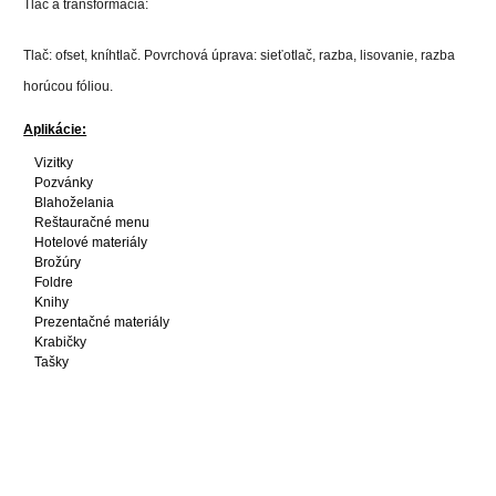
Tlač a transformácia:
Tlač: ofset, kníhtlač. Povrchová úprava: sieťotlač, razba, lisovanie, razba
horúcou fóliou.
Aplikácie:
Vizitky
Pozvánky
Blahoželania
Reštauračné menu
Hotelové materiály
Brožúry
Foldre
Knihy
Prezentačné materiály
Krabičky
Tašky