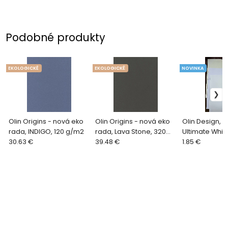
Podobné produkty
EKOLOGICKĚ
EKOLOGICKĚ
NOVINKA
Olin Origins - nová eko
Olin Origins - nová eko
Olin Design, 
rada, INDIGO, 120 g/m2
rada, Lava Stone, 320
Ultimate Whit
30.63 €
g/m2
39.48 €
g/m2
1.85 €