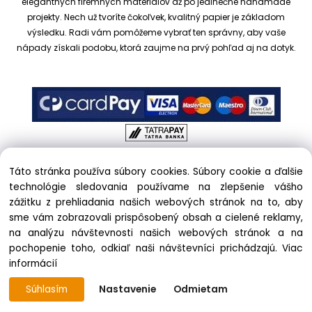
elegantných firemných materiálov až po jedinečné handmade
projekty.
Nech už tvoríte čokoľvek, kvalitný papier je základom
výsledku. Radi vám pomôžeme vybrať ten správny, aby vaše
nápady získali podobu, ktorá zaujme na prvý pohľad aj na dotyk.
Táto stránka používa súbory cookies. Súbory cookie a ďalšie
Copyright © 2017 kreativnypapier.sk, All rights reserved |
technológie sledovania používame na zlepšenie vášho
hajekova@kreativnypapier.sk
| Beckovská 38/A, 831 04
zážitku z prehliadania našich webových stránok na to, aby
Bratislava
sme vám zobrazovali prispôsobený obsah a cielené reklamy,
na analýzu návštevnosti našich webových stránok a na
Odstúpenie od zmluvy:
pochopenie toho, odkiaľ naši návštevníci prichádzajú.
Viac
informácií
phone:
+421 903 439 333
Súhlasím
Nastavenie
Odmietam
Vytvorené systémom ClickEshop.sk