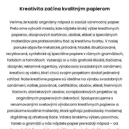
Kreativita začína kvalitným papierom
Veríme, že každý originálny nápad si zaslúži výnimočný papier.
Preto sme vytvorili miesto, kde nájdete široký výber kreatívnych
papierov, dizajnových kartónov, obálok, etikiet a špeciálnych
materiálov pre profesionálnu tlač aj kreatívnu tvorbu.
V našej
ponuke objavíte metalické, prírodné, hladké, štruktúrované,
recyklované, syntetické aj špeciálne papiere v rôznych gramážach,
farbách a formátoch. Vyberajú si u nás grafické štúdiá, tlačiarne,
dizajnéri, reklamné agentúry, výrobcovia svadobných oznámení,
kreatívci aj všetci, ktorí chcú svojim projektom dodať jedinečný
vzhľad.
Naše kreatívne papiere sú ideálne na výrobu svadobných
oznámení, vizitiek, pozvánok, certifikátov, obalov, etikiet, firemných
tlačovín, darčekových obalov, scrapbookových projektov aj
originálnych papierových dekorácií.
Spolupracujeme s
renomovanými svetovými výrobcami kreatívnych papierov a
ponúkame kvalitné materiály, ktoré spĺňajú požiadavky modernej
digitálnej aj ofsetovej tlače. Vďaka širokému výberu povrchov,
farieb a gramáží u nás nájdete papier pre každý nápad – od