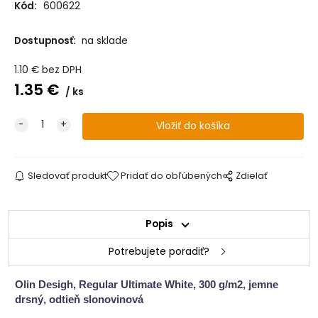
Kód:
600622
Dostupnosť:
na sklade
1.10
€
bez DPH
1.35
€
ks
Sledovať produkt
Pridať do obľúbených
Zdielať
Popis
Potrebujete poradiť?
Olin Desigh, Regular Ultimate White, 300 g/m2, jemne
drsný, odtieň slonovinová