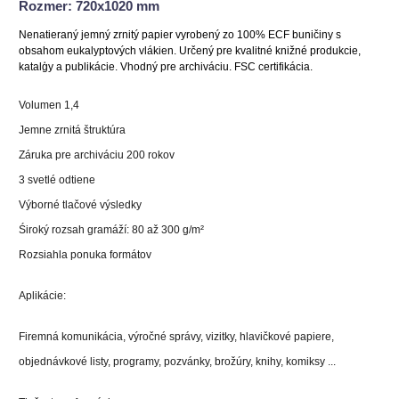
Rozmer: 720x1020 mm
Nenatieraný jemný zrnitý papier vyrobený zo 100% ECF buničiny s
obsahom eukalyptových vlákien. Určený pre kvalitné knižné produkcie,
katalģy a publikácie. Vhodný pre archiváciu. FSC certifikácia.
Volumen 1,4
Jemne zrnitá štruktúra
Záruka pre archiváciu 200 rokov
3 svetlé odtiene
Výborné tlačové výsledky
Śiroký rozsah gramáží: 80 až 300 g/m²
Rozsiahla ponuka formátov
Aplikácie:
Firemná komunikácia, výročné správy, vizitky, hlavičkové papiere,
objednávkové listy, programy, pozvánky, brožúry, knihy, komiksy ...