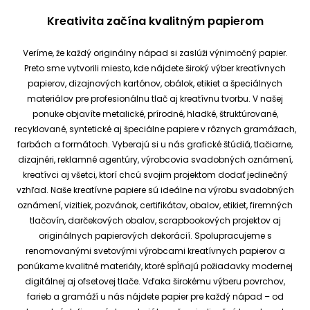
Kreativita začína kvalitným papierom
Veríme, že každý originálny nápad si zaslúži výnimočný papier.
Preto sme vytvorili miesto, kde nájdete široký výber kreatívnych
papierov, dizajnových kartónov, obálok, etikiet a špeciálnych
materiálov pre profesionálnu tlač aj kreatívnu tvorbu.
V našej
ponuke objavíte metalické, prírodné, hladké, štruktúrované,
recyklované, syntetické aj špeciálne papiere v rôznych gramážach,
farbách a formátoch. Vyberajú si u nás grafické štúdiá, tlačiarne,
dizajnéri, reklamné agentúry, výrobcovia svadobných oznámení,
kreatívci aj všetci, ktorí chcú svojim projektom dodať jedinečný
vzhľad.
Naše kreatívne papiere sú ideálne na výrobu svadobných
oznámení, vizitiek, pozvánok, certifikátov, obalov, etikiet, firemných
tlačovín, darčekových obalov, scrapbookových projektov aj
originálnych papierových dekorácií.
Spolupracujeme s
renomovanými svetovými výrobcami kreatívnych papierov a
ponúkame kvalitné materiály, ktoré spĺňajú požiadavky modernej
digitálnej aj ofsetovej tlače. Vďaka širokému výberu povrchov,
farieb a gramáží u nás nájdete papier pre každý nápad – od