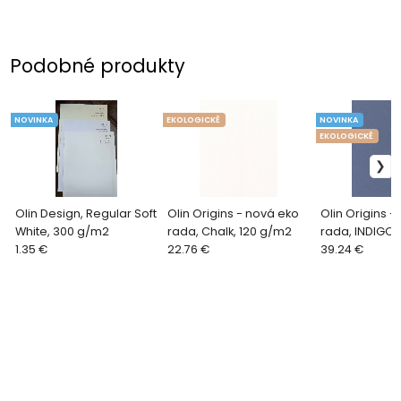
Podobné produkty
NOVINKA
EKOLOGICKĚ
NOVINKA
EKOLOGICKĚ
Olin Design, Regular Soft
Olin Origins - nová eko
Olin Origins - n
White, 300 g/m2
rada, Chalk, 120 g/m2
rada, INDIGO,
1.35 €
22.76 €
39.24 €