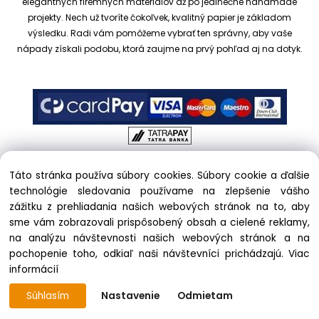
elegantných firemných materiálov až po jedinečné handmade
projekty.
Nech už tvoríte čokoľvek, kvalitný papier je základom
výsledku. Radi vám pomôžeme vybrať ten správny, aby vaše
nápady získali podobu, ktorá zaujme na prvý pohľad aj na dotyk.
Táto stránka používa súbory cookies. Súbory cookie a ďalšie
Copyright © 2017 kreativnypapier.sk, All rights reserved |
technológie sledovania používame na zlepšenie vášho
hajekova@kreativnypapier.sk
| Beckovská 38/A, 831 04
zážitku z prehliadania našich webových stránok na to, aby
Bratislava
sme vám zobrazovali prispôsobený obsah a cielené reklamy,
na analýzu návštevnosti našich webových stránok a na
Odstúpenie od zmluvy:
pochopenie toho, odkiaľ naši návštevníci prichádzajú.
Viac
informácií
phone:
+421 903 439 333
Súhlasím
Nastavenie
Odmietam
Vytvorené systémom ClickEshop.sk