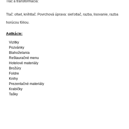
Tlač a transformácia:
Tlač: ofset, kníhtlač. Povrchová úprava: sieťotlač, razba, lisovanie, razba
horúcou fóliou.
Aplikácie:
Vizitky
Pozvánky
Blahoželania
Reštauračné menu
Hotelové materiály
Brožúry
Foldre
Knihy
Prezentačné materiály
Krabičky
Tašky