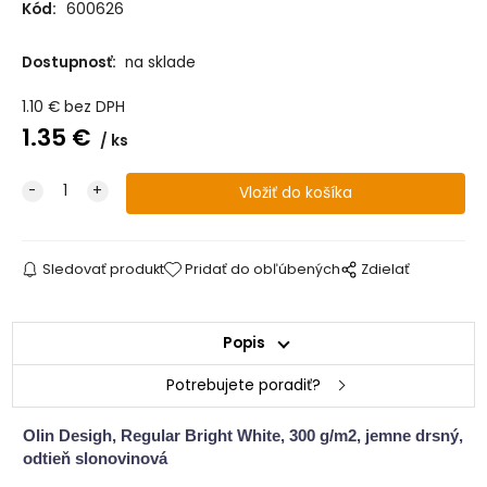
Kód:
600626
Dostupnosť:
na sklade
1.10
€
bez DPH
1.35
€
ks
Sledovať produkt
Pridať do obľúbených
Zdielať
Popis
Potrebujete poradiť?
Olin Desigh, Regular Bright White, 300 g/m2, jemne drsný,
odtieň slonovinová