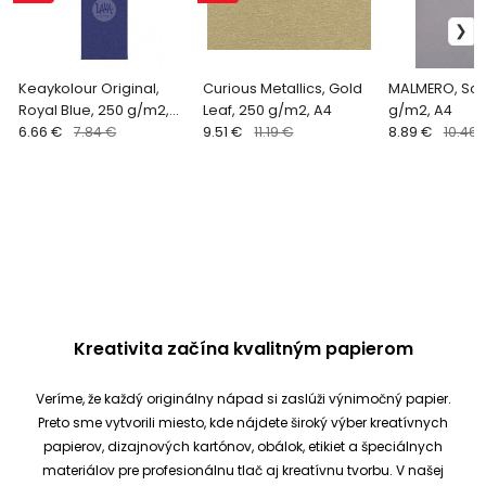
Keaykolour Original,
Curious Metallics, Gold
MALMERO, Schi
Royal Blue, 250 g/m2,
Leaf, 250 g/m2, A4
g/m2, A4
A4
6.66 €
7.84 €
9.51 €
11.19 €
8.89 €
10.46 
Kreativita začína kvalitným papierom
Veríme, že každý originálny nápad si zaslúži výnimočný papier.
Preto sme vytvorili miesto, kde nájdete široký výber kreatívnych
papierov, dizajnových kartónov, obálok, etikiet a špeciálnych
materiálov pre profesionálnu tlač aj kreatívnu tvorbu.
V našej