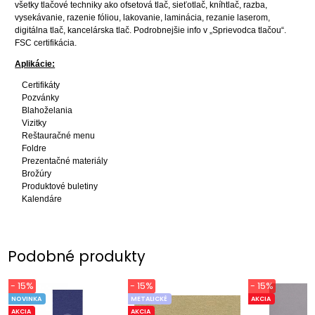
všetky tlačové techniky ako ofsetová tlač, sieťotlač, kníhtlač, razba,
vysekávanie, razenie fóliou, lakovanie, laminácia, rezanie laserom,
digitálna tlač, kancelárska tlač. Podrobnejšie info v „Sprievodca tlačou“.
FSC certifikácia.
Aplikácie:
Certifikáty
Pozvánky
Blahoželania
Vizitky
Reštauračné menu
Foldre
Prezentačné materiály
Brožúry
Produktové buletiny
Kalendáre
Podobné produkty
- 15%
- 15%
- 15%
NOVINKA
METALICKÉ
AKCIA
AKCIA
AKCIA