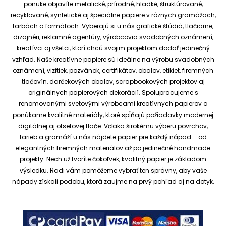
ponuke objavíte metalické, prírodné, hladké, štruktúrované,
recyklované, syntetické aj špeciálne papiere v rôznych gramážach,
farbách a formátoch. Vyberajú si u nás grafické štúdiá, tlačiarne,
dizajnéri, reklamné agentúry, výrobcovia svadobných oznámení,
kreatívci aj všetci, ktorí chcú svojim projektom dodať jedinečný
vzhľad.
Naše kreatívne papiere sú ideálne na výrobu svadobných
oznámení, vizitiek, pozvánok, certifikátov, obalov, etikiet, firemných
tlačovín, darčekových obalov, scrapbookových projektov aj
originálnych papierových dekorácií.
Spolupracujeme s
renomovanými svetovými výrobcami kreatívnych papierov a
ponúkame kvalitné materiály, ktoré spĺňajú požiadavky modernej
digitálnej aj ofsetovej tlače. Vďaka širokému výberu povrchov,
farieb a gramáží u nás nájdete papier pre každý nápad – od
elegantných firemných materiálov až po jedinečné handmade
projekty.
Nech už tvoríte čokoľvek, kvalitný papier je základom
výsledku. Radi vám pomôžeme vybrať ten správny, aby vaše
nápady získali podobu, ktorá zaujme na prvý pohľad aj na dotyk.