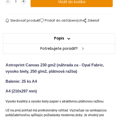
Sledovať produkt
Pridať do obľúbených
Zdielať
Popis
Potrebujete poradiť?
Astroprint Canvas 230 gm2 (náhrada za - Opal Fabric,
vysoko biely, 250 g/m2, plátnová ražba)
Balenie: 25 ks A4
A4 (210x297 mm)
Vysoko kvalitný a vysoko biely papier s atraktívnou plátnovou ražbou.
Už na prvý pohľad má profesionálny vzhľad. Vyznačuje sa vynikajúcou
potláčateľnosťou spĺňajúc požiadavky modernej doby.
Je vhodný pre