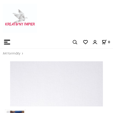
0
A4 formáty