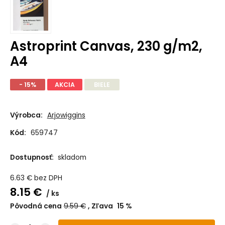
Astroprint Canvas, 230 g/m2,
A4
- 15%
AKCIA
BIELE
Výrobca:
Arjowiggins
Kód:
659747
Dostupnosť:
skladom
6.63
€
bez DPH
8.15
€
ks
Pôvodná cena
9.59
€
Zľava
15
%