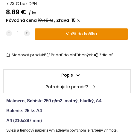
7.23
€
bez DPH
8.89
€
ks
Pôvodná cena
10.46
€
Zľava
15
%
Sledovať produkt
Pridať do obľúbených
Zdielať
Popis
Potrebujete poradiť?
Malmero, Schiste 250 g/m2, matný, hladký, A4
Balenie: 25 ks A4
A4 (210x297 mm)
Svieži a trendový papier s vyhladeným povrchom je farbený v hmote.