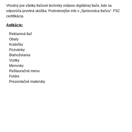
Vhodný pre všetky tlačové techniky vrátane digitálnej tlače, kde sa
odporúča prvotná skúška.
Podrobnejšie info v „Sprievodca tlačou“. FSC
certifikácia.
Aplikácie:
Reklamná tlač
Obaly
Krabičky
Pozvánky
Blahoželania
Vizitky
Menovky
Reštauračné menu
Foldre
Prezentačné materiály