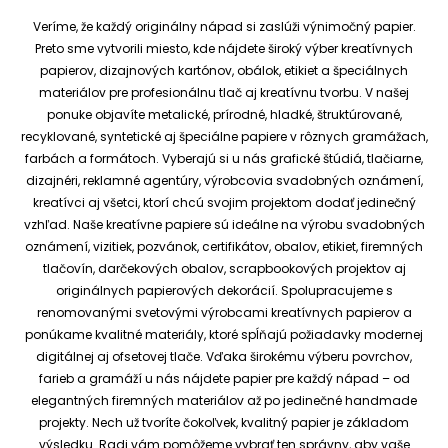
Veríme, že každý originálny nápad si zaslúži výnimočný papier.
Preto sme vytvorili miesto, kde nájdete široký výber kreatívnych
papierov, dizajnových kartónov, obálok, etikiet a špeciálnych
materiálov pre profesionálnu tlač aj kreatívnu tvorbu.
V našej
ponuke objavíte metalické, prírodné, hladké, štruktúrované,
recyklované, syntetické aj špeciálne papiere v rôznych gramážach,
farbách a formátoch. Vyberajú si u nás grafické štúdiá, tlačiarne,
dizajnéri, reklamné agentúry, výrobcovia svadobných oznámení,
kreatívci aj všetci, ktorí chcú svojim projektom dodať jedinečný
vzhľad.
Naše kreatívne papiere sú ideálne na výrobu svadobných
oznámení, vizitiek, pozvánok, certifikátov, obalov, etikiet, firemných
tlačovín, darčekových obalov, scrapbookových projektov aj
originálnych papierových dekorácií.
Spolupracujeme s
renomovanými svetovými výrobcami kreatívnych papierov a
ponúkame kvalitné materiály, ktoré spĺňajú požiadavky modernej
digitálnej aj ofsetovej tlače. Vďaka širokému výberu povrchov,
farieb a gramáží u nás nájdete papier pre každý nápad – od
elegantných firemných materiálov až po jedinečné handmade
projekty.
Nech už tvoríte čokoľvek, kvalitný papier je základom
výsledku. Radi vám pomôžeme vybrať ten správny, aby vaše