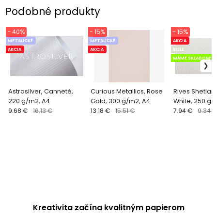
Podobné produkty
- 40%
- 15%
- 15%
METALICKÉ
METALICKÉ
AKCIA
AKCIA
AKCIA
BIELE
MÁME SKLADOM!!!
Astrosilver, Canneté,
Curious Metallics, Rose
Rives Shetlan
220 g/m2, A4
Gold, 300 g/m2, A4
White, 250 g/
9.68 €
16.13 €
13.18 €
15.51 €
7.94 €
9.34 €
Kreativita začína kvalitným papierom