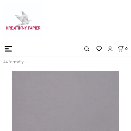
0
A4 formáty