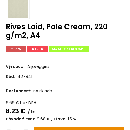
Rives Laid, Pale Cream, 220
g/m2, A4
- 15%
AKCIA
MÁME SKLADOM!!!
Výrobca:
Arjowiggins
Kód:
427841
Dostupnosť:
na sklade
6.69
€
bez DPH
8.23
€
ks
Pôvodná cena
9.68
€
Zľava
15
%