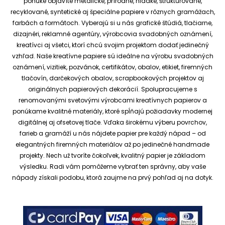
ponuke objavíte metalické, prírodné, hladké, štruktúrované,
recyklované, syntetické aj špeciálne papiere v rôznych gramážach,
farbách a formátoch. Vyberajú si u nás grafické štúdiá, tlačiarne,
dizajnéri, reklamné agentúry, výrobcovia svadobných oznámení,
kreatívci aj všetci, ktorí chcú svojim projektom dodať jedinečný
vzhľad.
Naše kreatívne papiere sú ideálne na výrobu svadobných
oznámení, vizitiek, pozvánok, certifikátov, obalov, etikiet, firemných
tlačovín, darčekových obalov, scrapbookových projektov aj
originálnych papierových dekorácií.
Spolupracujeme s
renomovanými svetovými výrobcami kreatívnych papierov a
ponúkame kvalitné materiály, ktoré spĺňajú požiadavky modernej
digitálnej aj ofsetovej tlače. Vďaka širokému výberu povrchov,
farieb a gramáží u nás nájdete papier pre každý nápad – od
elegantných firemných materiálov až po jedinečné handmade
projekty.
Nech už tvoríte čokoľvek, kvalitný papier je základom
výsledku. Radi vám pomôžeme vybrať ten správny, aby vaše
nápady získali podobu, ktorá zaujme na prvý pohľad aj na dotyk.