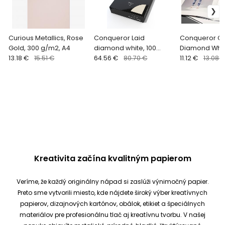
Curious Metallics, Rose
Conqueror Laid
Conqueror CX
Gold, 300 g/m2, A4
diamond white, 100
Diamond Whit
13.18 €
15.51 €
g/m2, A4, balenie 500ks
64.56 €
80.70 €
g/m2, A4
11.12 €
13.08 
Kreativita začína kvalitným papierom
Veríme, že každý originálny nápad si zaslúži výnimočný papier.
Preto sme vytvorili miesto, kde nájdete široký výber kreatívnych
papierov, dizajnových kartónov, obálok, etikiet a špeciálnych
materiálov pre profesionálnu tlač aj kreatívnu tvorbu.
V našej