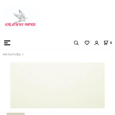
0
A4 formáty