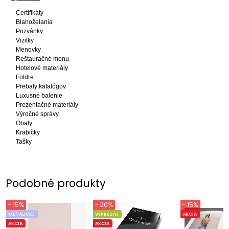
Certifikáty
Blahoželania
Pozvánky
Vizitky
Menovky
Reštauračné menu
Hotelové materiály
Foldre
Prebaly katalógov
Luxusné balenie
Prezentačné materiály
Výročné správy
Obaly
Krabičky
Tašky
Podobné produkty
- 15%
- 20%
- 15%
METALICKÉ
VÝPREDAJ
AKCIA
AKCIA
AKCIA