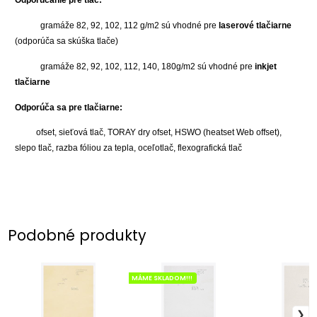
Odporúčanie pre tlač:
gramáže 82, 92, 102, 112 g/m2 sú vhodné pre
laserové tlačiarne
(odporúča sa skúška tlače)
gramáže 82, 92, 102, 112, 140, 180g/m2 sú vhodné pre
inkjet
tlačiarne
Odporúča sa pre tlačiarne:
ofset, sieťová tlač, TORAY dry ofset, HSWO (heatset Web offset),
slepo tlač, razba fóliou za tepla, oceľotlač, flexografická tlač
Podobné produkty
MÁME SKLADOM!!!