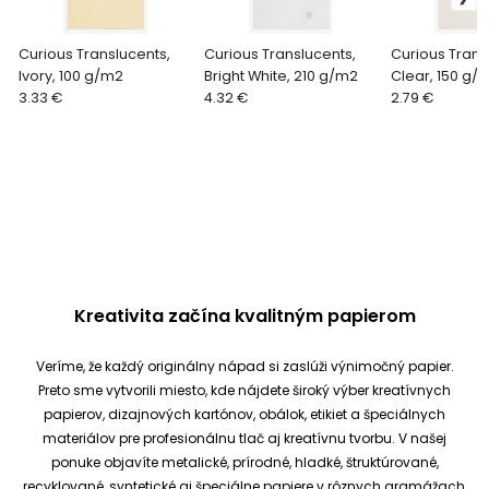
Curious Translucents,
Curious Translucents,
Curious Trans
Ivory, 100 g/m2
Bright White, 210 g/m2
Clear, 150 g/
3.33 €
4.32 €
2.79 €
Kreativita začína kvalitným papierom
Veríme, že každý originálny nápad si zaslúži výnimočný papier.
Preto sme vytvorili miesto, kde nájdete široký výber kreatívnych
papierov, dizajnových kartónov, obálok, etikiet a špeciálnych
materiálov pre profesionálnu tlač aj kreatívnu tvorbu.
V našej
ponuke objavíte metalické, prírodné, hladké, štruktúrované,
recyklované, syntetické aj špeciálne papiere v rôznych gramážach,