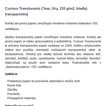
Curious Translucents Clear, číry, 210 g/m2, hladký,
transparentný
Krehký ale pevný papier, umožňujúci kreatívne vrstvenie materiálov. FSC
certifikácia.
Ideálny transparentný papier umožňujúci kreatívne vrstvenie. Krehký ale
pevný papier je ľahko spracovateľný a potlačiteľný. Curious Translucents
je prírodný transparentný papier vyrábaný zo 100% čistého celulózového
vlákna bez použitia chemikálií zvyšujúcich transparentný efekt. Je
bezkyselinový. Vhodný pre všetky tlačové techniky ako ofsetovú tlač,
sieťotlač, kníhtlač, razbu, vysekávanie, razenie fóliou, termotlač, flexotlač.
Odporúčajú sa použiť plne oxidačné farby. Podrobnejšie info v
„Sprievodca tlačou“. FSC certifikácia.
Aplikácie
Prekladový papier do pozvánok, kalendárov, brožúr, kníh
Krycie listy
Záložky
Pozvánky
Propagačné materiály