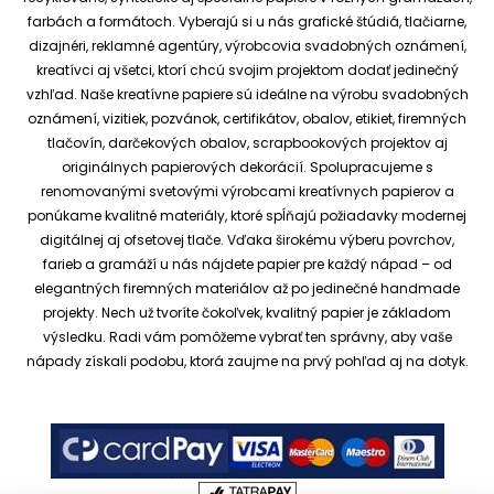
farbách a formátoch. Vyberajú si u nás grafické štúdiá, tlačiarne,
dizajnéri, reklamné agentúry, výrobcovia svadobných oznámení,
kreatívci aj všetci, ktorí chcú svojim projektom dodať jedinečný
vzhľad.
Naše kreatívne papiere sú ideálne na výrobu svadobných
oznámení, vizitiek, pozvánok, certifikátov, obalov, etikiet, firemných
tlačovín, darčekových obalov, scrapbookových projektov aj
originálnych papierových dekorácií.
Spolupracujeme s
renomovanými svetovými výrobcami kreatívnych papierov a
ponúkame kvalitné materiály, ktoré spĺňajú požiadavky modernej
digitálnej aj ofsetovej tlače. Vďaka širokému výberu povrchov,
farieb a gramáží u nás nájdete papier pre každý nápad – od
elegantných firemných materiálov až po jedinečné handmade
projekty.
Nech už tvoríte čokoľvek, kvalitný papier je základom
výsledku. Radi vám pomôžeme vybrať ten správny, aby vaše
nápady získali podobu, ktorá zaujme na prvý pohľad aj na dotyk.