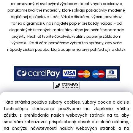
renomovanými svetovými výrobcami kreatívnych papierov a
ponúkame kvalitné materiály, ktoré spĺňajú požiadavky modernej
digitálnej aj ofsetovej tlače. Vďaka širokému výberu povrchov,
farieb a gramáží u nás nájdete papier pre každý nápad – od
elegantných firemných materiálov až po jedinečné handmade
projekty.
Nech už tvoríte čokoľvek, kvalitný papier je základom
výsledku. Radi vám pomôžeme vybrať ten správny, aby vaše
nápady získali podobu, ktorá zaujme na prvý pohľad aj na dotyk.
Táto stránka používa súbory cookies. Súbory cookie a ďalšie
Copyright © 2017 kreativnypapier.sk, All rights reserved |
technológie sledovania používame na zlepšenie vášho
hajekova@kreativnypapier.sk
| Beckovská 38/A, 831 04
zážitku z prehliadania našich webových stránok na to, aby
Bratislava
sme vám zobrazovali prispôsobený obsah a cielené reklamy,
na analýzu návštevnosti našich webových stránok a na
Odstúpenie od zmluvy: