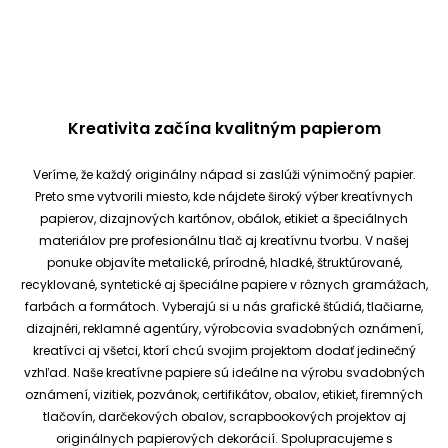
Kreativita začína kvalitným papierom
Veríme, že každý originálny nápad si zaslúži výnimočný papier.
Preto sme vytvorili miesto, kde nájdete široký výber kreatívnych
papierov, dizajnových kartónov, obálok, etikiet a špeciálnych
materiálov pre profesionálnu tlač aj kreatívnu tvorbu.
V našej
ponuke objavíte metalické, prírodné, hladké, štruktúrované,
recyklované, syntetické aj špeciálne papiere v rôznych gramážach,
farbách a formátoch. Vyberajú si u nás grafické štúdiá, tlačiarne,
dizajnéri, reklamné agentúry, výrobcovia svadobných oznámení,
kreatívci aj všetci, ktorí chcú svojim projektom dodať jedinečný
vzhľad.
Naše kreatívne papiere sú ideálne na výrobu svadobných
oznámení, vizitiek, pozvánok, certifikátov, obalov, etikiet, firemných
tlačovín, darčekových obalov, scrapbookových projektov aj
originálnych papierových dekorácií.
Spolupracujeme s