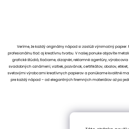
Veríme, že každý originálny nápad si zaslúži výnimočný papier. P
profesionálnu tlač aj kreatívnu tvorbu.
V našej ponuke objavíte metali
grafické štúdiá, tlačiarne, dizajnéri, reklamné agentúry, výrobcov
svadobných oznámení, vizitiek, pozvánok, certifikátov, obalov, etiki
svetovými výrobcami kreatívnych papierov a ponúkame kvalitné materi
pre každý nápad – od elegantných firemných materiálov až po je