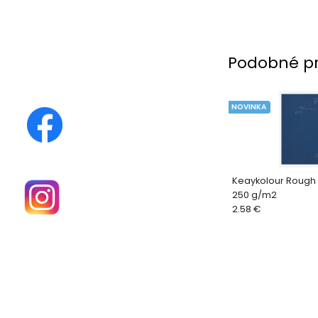
Podobné p
NOVINKA
Keaykolour Rough 
250 g/m2
2.58 €