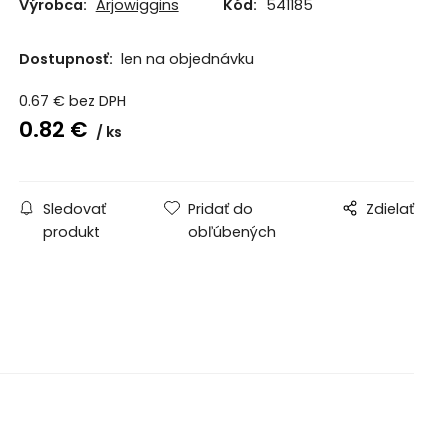
Výrobca:
Arjowiggins
Kód:
541185
Dostupnosť:
len na objednávku
0.67
€
bez DPH
0.82
€
ks
Sledovať
Pridať do
Zdielať
produkt
obľúbených