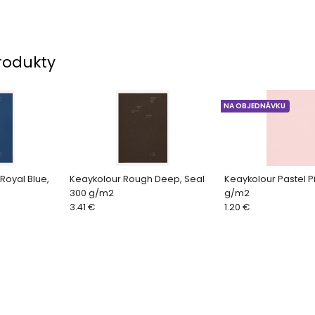
rodukty
NA OBJEDNÁVKU
Royal Blue,
Keaykolour Rough Deep, Seal
Keaykolour Pastel Pi
300 g/m2
g/m2
3.41 €
1.20 €