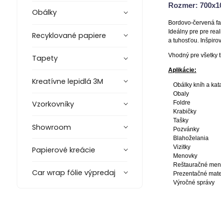
Rozmer: 700x
Obálky
Bordovo-červená far
Ideálny pre pre rea
Recyklované papiere
a tuhosťou. I
nšpiro
Vhodný pre všetky t
Tapety
Aplikácie:
Kreatívne lepidlá 3M
Obálky kníh a kat
Obaly
Vzorkovníky
Foldre
Krabičky
Tašky
Showroom
Pozvánky
Blahoželania
Vizitky
Papierové kreácie
Menovky
Reštauračné me
Car wrap fólie výpredaj
Prezentačné mate
Výročné správy