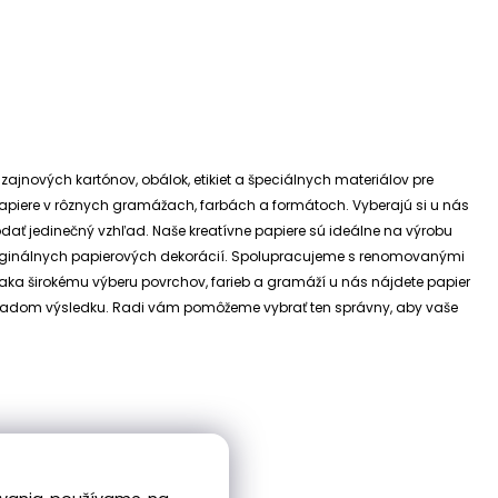
izajnových kartónov, obálok, etikiet a špeciálnych materiálov pre
e papiere v rôznych gramážach, farbách a formátoch. Vyberajú si u nás
dodať jedinečný vzhľad.
Naše kreatívne papiere sú ideálne na výrobu
riginálnych papierových dekorácií.
Spolupracujeme s renomovanými
ďaka širokému výberu povrchov, farieb a gramáží u nás nájdete papier
 základom výsledku. Radi vám pomôžeme vybrať ten správny, aby vaše