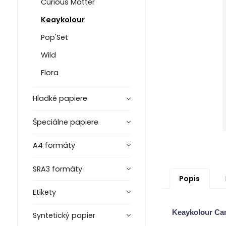
Curious Matter
Keaykolour
Pop'Set
Wild
Flora
Hladké papiere
Špeciálne papiere
A4 formáty
SRA3 formáty
Popis
Etikety
Keaykolour Car
Syntetický papier