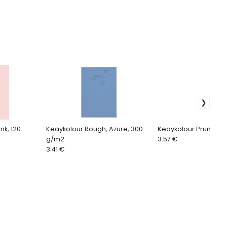
nk, 120
Keaykolour Rough, Azure, 300
Keaykol
g/m2
3.57 €
3.41 €