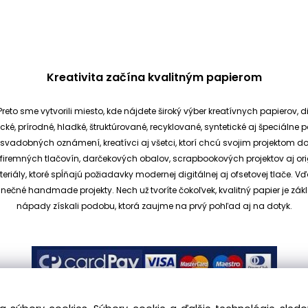
Kreativita začína kvalitným papierom
reto sme vytvorili miesto, kde nájdete široký výber kreatívnych papierov, d
cké, prírodné, hladké, štruktúrované, recyklované, syntetické aj špeciáln
ia svadobných oznámení, kreatívci aj všetci, ktorí chcú svojim projektom 
et, firemných tlačovín, darčekových obalov, scrapbookových projektov aj o
ály, ktoré spĺňajú požiadavky modernej digitálnej aj ofsetovej tlače. V
dinečné handmade projekty.
Nech už tvoríte čokoľvek, kvalitný papier je
nápady získali podobu, ktorá zaujme na prvý pohľad aj na dotyk.