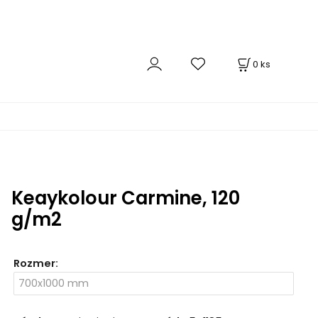
0
ks
Keaykolour Carmine, 120
g/m2
Rozmer
: