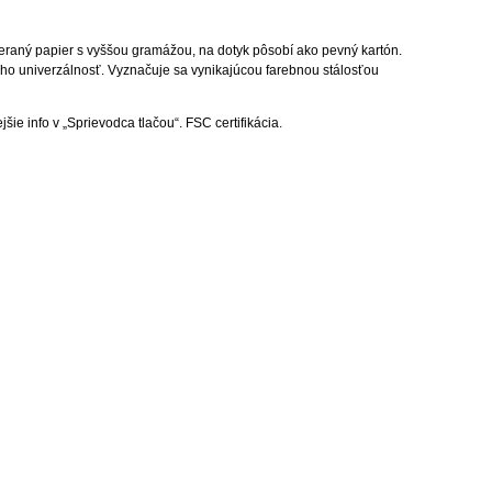
ieraný papier s vyššou gramážou, na dotyk pôsobí ako pevný kartón.
jeho univerzálnosť. Vyznačuje sa vynikajúcou farebnou stálosťou
šie info v „Sprievodca tlačou“. FSC certifikácia.