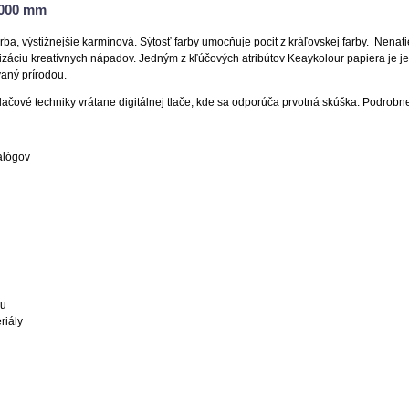
1000 mm
ba, výstižnejšie karmínová. Sýtosť farby umocňuje pocit z kráľovskej farby. Nenat
lizáciu kreatívnych nápadov. Jedným z kľúčových atribútov Keaykolour papiera je 
vaný prírodou.
lačové techniky vrátane digitálnej tlače, kde sa odporúča prvotná skúška.
Podrobnej
alógov
nu
riály