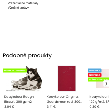
Prezentačné materiály
Výročné správy
Podobné produkty
MÁME SKLADOM!!!
NOVINKA
NOVINKA
MÁME SKLADOM!!!
Keaykolour Rough,
Keaykolour Original,
Keaykolour Pas
Biscuit, 300 g/m2
Guardsman red, 300
120 g/m2, SR
3.04 €
g/m2
3.41 €
0.30 €