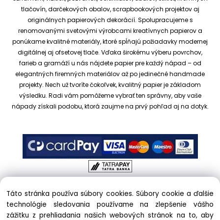
tlačovín, darčekových obalov, scrapbookových projektov aj
originálnych papierových dekorácií.
Spolupracujeme s
renomovanými svetovými výrobcami kreatívnych papierov a
ponúkame kvalitné materiály, ktoré spĺňajú požiadavky modernej
digitálnej aj ofsetovej tlače. Vďaka širokému výberu povrchov,
farieb a gramáží u nás nájdete papier pre každý nápad – od
elegantných firemných materiálov až po jedinečné handmade
projekty.
Nech už tvoríte čokoľvek, kvalitný papier je základom
výsledku. Radi vám pomôžeme vybrať ten správny, aby vaše
nápady získali podobu, ktorá zaujme na prvý pohľad aj na dotyk.
Táto stránka používa súbory cookies. Súbory cookie a ďalšie
Copyright © 2017 kreativnypapier.sk, All rights reserved |
technológie sledovania používame na zlepšenie vášho
hajekova@kreativnypapier.sk
| Beckovská 38/A, 831 04
zážitku z prehliadania našich webových stránok na to, aby