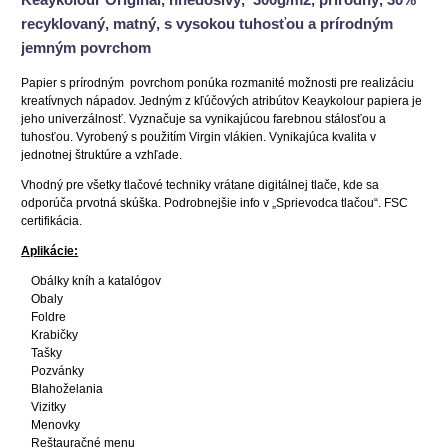
recyklovaný, matný, s vysokou tuhosťou a prírodným
jemným povrchom
Papier s prírodným povrchom ponúka rozmanité možnosti pre realizáciu
kreatívnych nápadov. Jedným z kľúčových atribútov Keaykolour papiera je
jeho univerzálnosť. Vyznačuje sa vynikajúcou farebnou stálosťou a
tuhosťou. V
yrobený s použitím Virgin vlákien
. Vynikajúca kvalita v
jednotnej štruktúre a vzhľade.
Vhodný pre všetky tlačové techniky vrátane digitálnej tlače, kde sa
odporúča prvotná skúška.
Podrobnejšie info v „Sprievodca tlačou“. FSC
certifikácia.
Aplikácie:
Obálky kníh a katalógov
Obaly
Foldre
Krabičky
Tašky
Pozvánky
Blahoželania
Vizitky
Menovky
Reštauračné menu