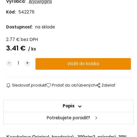
Výrobca:
Arjowiggins
Kód:
542276
Dostupnosť:
na sklade
2.77
€
bez DPH
3.41
€
ks
Sledovať produkt
Pridať do obľúbených
Zdielať
Popis
Potrebujete poradiť?
Keaykolour Original, hnedosivý, 300g/m2, prírodný, 30%