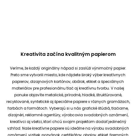
Kreativita začína kvalitným papierom
Veríme, že každý originálny nápad si zaslúži výnimočný papier.
Preto sme vytvorili miesto, kde nájdete široký výber kreatívnych
papierov, dizajnových kartónov, obálok, etikiet a špeciálnych
materiálov pre profesionálnu tlač aj kreatívnu tvorbu.
V našej
ponuke objavíte metalické, prírodné, hladké, štruktúrované,
recyklované, syntetické aj špeciálne papiere v rôznych gramážach,
farbách a formátoch. Vyberajú si u nás grafické štúdiá, tlačiarne,
dizajnéri, reklamné agentúry, výrobcovia svadobných oznámení,
kreatívci aj všetci, ktorí chcú svojim projektom dodať jedinečný
vzhľad.
Naše kreatívne papiere sú ideálne na výrobu svadobných
oznámení, vizitiek, pozvánok, certifikátov, obalov, etikiet, firemných