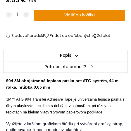
9.53
€
ks
Sledovať produkt
Pridať do obľúbených
Zdielať
Popis
Potrebujete poradiť?
904 3M obojstranná lepiaca páska pre ATG systém, 44 m
rolka, hrúbka 0,05 mm
3M™ ATG 904 Transfer Adhesive Tape je univerzálna lepiaca páska s
čírym akrylovým lepidlom s dobrými vlastnosťami pri rôznych
teplotách na bielom viacvrstvovom papierovom podklade.
Využijete v každom grafickom štúdiu pri vytváraní grafiky, atrap,
podlepovanie, lepenie modelov, plagátov.