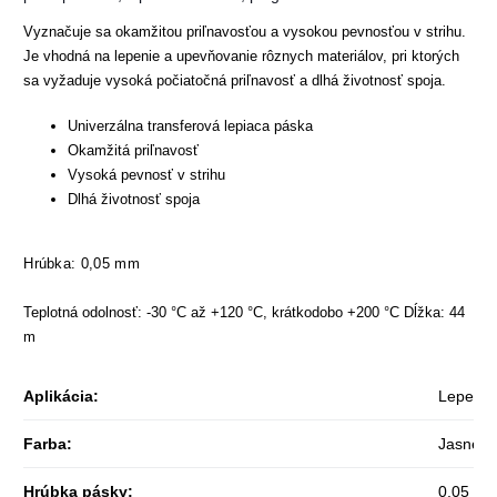
Vyznačuje sa okamžitou priľnavosťou a vysokou pevnosťou v strihu.
Je vhodná na lepenie a upevňovanie rôznych materiálov, pri ktorých
sa vyžaduje vysoká počiatočná priľnavosť a dlhá životnosť spoja.
Univerzálna transferová lepiaca páska
Okamžitá priľnavosť
Vysoká pevnosť v strihu
Dlhá životnosť spoja
Hrúbka: 0,05 mm
Teplotná odolnosť: -30 °C až +120 °C, krátkodobo +200 °C Dĺžka: 44
m
Aplikácia
:
Lepenie 
Farba
:
Jasné
Hrúbka pásky
:
0,05 m