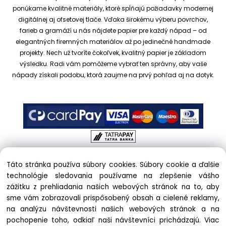
ponúkame kvalitné materiály, ktoré spĺňajú požiadavky modernej
digitálnej aj ofsetovej tlače. Vďaka širokému výberu povrchov,
farieb a gramáží u nás nájdete papier pre každý nápad – od
elegantných firemných materiálov až po jedinečné handmade
projekty.
Nech už tvoríte čokoľvek, kvalitný papier je základom
výsledku. Radi vám pomôžeme vybrať ten správny, aby vaše
nápady získali podobu, ktorá zaujme na prvý pohľad aj na dotyk.
Táto stránka používa súbory cookies. Súbory cookie a ďalšie
Copyright © 2017 kreativnypapier.sk, All rights reserved |
technológie sledovania používame na zlepšenie vášho
hajekova@kreativnypapier.sk
| Beckovská 38/A, 831 04
zážitku z prehliadania našich webových stránok na to, aby
Bratislava
sme vám zobrazovali prispôsobený obsah a cielené reklamy,
na analýzu návštevnosti našich webových stránok a na
Odstúpenie od zmluvy:
pochopenie toho, odkiaľ naši návštevníci prichádzajú.
Viac