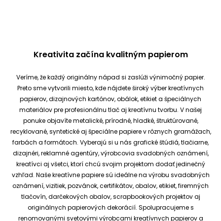
Kreativita začína kvalitným papierom
Veríme, že každý originálny nápad si zaslúži výnimočný papier.
Preto sme vytvorili miesto, kde nájdete široký výber kreatívnych
papierov, dizajnových kartónov, obálok, etikiet a špeciálnych
materiálov pre profesionálnu tlač aj kreatívnu tvorbu.
V našej
ponuke objavíte metalické, prírodné, hladké, štruktúrované,
recyklované, syntetické aj špeciálne papiere v rôznych gramážach,
farbách a formátoch. Vyberajú si u nás grafické štúdiá, tlačiarne,
dizajnéri, reklamné agentúry, výrobcovia svadobných oznámení,
kreatívci aj všetci, ktorí chcú svojim projektom dodať jedinečný
vzhľad.
Naše kreatívne papiere sú ideálne na výrobu svadobných
oznámení, vizitiek, pozvánok, certifikátov, obalov, etikiet, firemných
tlačovín, darčekových obalov, scrapbookových projektov aj
originálnych papierových dekorácií.
Spolupracujeme s
renomovanými svetovými výrobcami kreatívnych papierov a