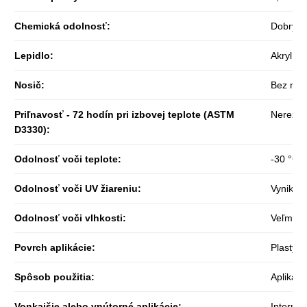
Chemická odolnosť
:
Dobrý
Lepidlo
:
Akryl
Nosič
:
Bez nosi
Priľnavosť - 72 hodín pri izbovej teplote (ASTM
Nerezov
D3330)
:
Odolnosť voči teplote
:
-30 °C 
Odolnosť voči UV žiareniu
:
Vynikaj
Odolnosť voči vlhkosti
:
Veľmi d
Povrch aplikácie
:
Plasty i
Spôsob použitia
:
Aplikát
Vonkajšie alebo vnútorné aplikácie
:
Interné 