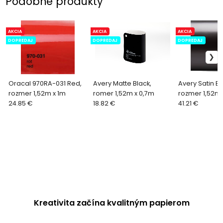
Podobné produkty
AKCIA
AKCIA
AKCIA
DOPREDAJ
DOPREDAJ
DOPREDAJ
Oracal 970RA-031 Red,
Avery Matte Black,
Avery Satin Bl
rozmer 1,52m x 1m
romer 1,52m x 0,7m
rozmer 1,52m 
24.85 €
18.82 €
41.21 €
Kreativita začína kvalitným papierom