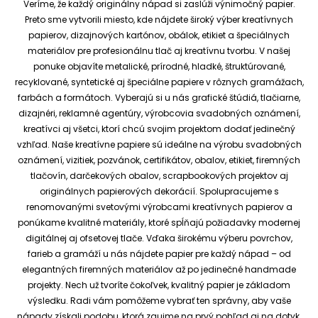
Veríme, že každý originálny nápad si zaslúži výnimočný papier.
Preto sme vytvorili miesto, kde nájdete široký výber kreatívnych
papierov, dizajnových kartónov, obálok, etikiet a špeciálnych
materiálov pre profesionálnu tlač aj kreatívnu tvorbu.
V našej
ponuke objavíte metalické, prírodné, hladké, štruktúrované,
recyklované, syntetické aj špeciálne papiere v rôznych gramážach,
farbách a formátoch. Vyberajú si u nás grafické štúdiá, tlačiarne,
dizajnéri, reklamné agentúry, výrobcovia svadobných oznámení,
kreatívci aj všetci, ktorí chcú svojim projektom dodať jedinečný
vzhľad.
Naše kreatívne papiere sú ideálne na výrobu svadobných
oznámení, vizitiek, pozvánok, certifikátov, obalov, etikiet, firemných
tlačovín, darčekových obalov, scrapbookových projektov aj
originálnych papierových dekorácií.
Spolupracujeme s
renomovanými svetovými výrobcami kreatívnych papierov a
ponúkame kvalitné materiály, ktoré spĺňajú požiadavky modernej
digitálnej aj ofsetovej tlače. Vďaka širokému výberu povrchov,
farieb a gramáží u nás nájdete papier pre každý nápad – od
elegantných firemných materiálov až po jedinečné handmade
projekty.
Nech už tvoríte čokoľvek, kvalitný papier je základom
výsledku. Radi vám pomôžeme vybrať ten správny, aby vaše
nápady získali podobu, ktorá zaujme na prvý pohľad aj na dotyk.