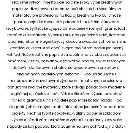
Preto sme vytvorili miesto, kde nájdete široký výber kreatívnych
papierov, dizajnových kartónov, obálok, etikiet a špeciálnych
materiálov pre profesionálnu tlač aj kreatívnu tvorbu.
V našej
ponuke objavíte metalické, prírodné, hladké, štruktúrované,
recyklované, syntetické aj špeciálne papiere v rôznych gramážach,
farbách a formátoch. Vyberajú si u nás grafické štúdiá, tlačiarne,
dizajnéri, reklamné agentúry, výrobcovia svadobných oznámení,
kreatívci aj všetci, ktorí chcú svojim projektom dodať jedinečný
vzhľad.
Naše kreatívne papiere sú ideálne na výrobu svadobných
oznámení, vizitiek, pozvánok, certifikátov, obalov, etikiet, firemných
tlačovín, darčekových obalov, scrapbookových projektov aj
originálnych papierových dekorácií.
Spolupracujeme s
renomovanými svetovými výrobcami kreatívnych papierov a
ponúkame kvalitné materiály, ktoré spĺňajú požiadavky modernej
digitálnej aj ofsetovej tlače. Vďaka širokému výberu povrchov,
farieb a gramáží u nás nájdete papier pre každý nápad – od
elegantných firemných materiálov až po jedinečné handmade
projekty.
Nech už tvoríte čokoľvek, kvalitný papier je základom
výsledku. Radi vám pomôžeme vybrať ten správny, aby vaše
nápady získali podobu, ktorá zaujme na prvý pohľad aj na dotyk.