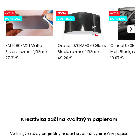
AKCIA
AKCIA
AKCIA
DOPREDAJ
DOPREDAJ
DOPREDAJ
3M 1080-M21 Matte
Oracal 970RA-070 Gloss
Oracal 970R
Silver, rozmer 1,52m x
Black, rozmer 1,52m x
Matt Black, r
1,2m
27.31 €
1,8m
49.20 €
x 0,8m
19.07 €
Kreativita začína kvalitným papierom
Veríme, že každý originálny nápad si zaslúži výnimočný papier.