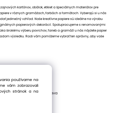
izajnových kartónov, obálok, etikiet a špeciálnych materiálov pre
e papiere v rôznych gramážach, farbách a formátoch. Vyberajú si u nás
dodať jedinečný vzhľad.
Naše kreatívne papiere sú ideálne na výrobu
riginálnych papierových dekorácií.
Spolupracujeme s renomovanými
ďaka širokému výberu povrchov, farieb a gramáží u nás nájdete papier
 základom výsledku. Radi vám pomôžeme vybrať ten správny, aby vaše
dovania používame na
sme vám zobrazovali
bových stránok a na
ckovská 38/A, 831 04 Bratislava