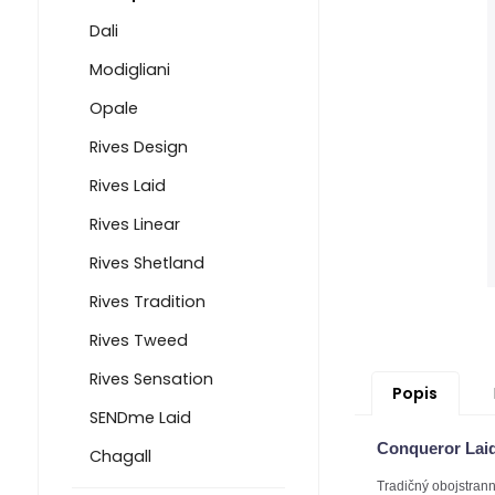
Dali
Modigliani
Opale
Rives Design
Rives Laid
Rives Linear
Rives Shetland
Rives Tradition
Rives Tweed
Rives Sensation
Popis
SENDme Laid
Conqueror Laid
Chagall
Tradičný obojstran