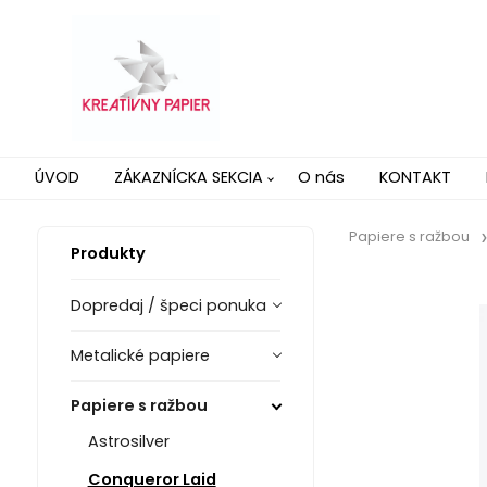
ÚVOD
ZÁKAZNÍCKA SEKCIA
O nás
KONTAKT
Papiere s ražbou
Produkty
Dopredaj / špeci ponuka
Metalické papiere
Papiere s ražbou
Astrosilver
Conqueror Laid