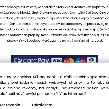
reto sme vytvorili miesto, kde nájdete široký výber kreatívnych papierov, d
cké, prírodné, hladké, štruktúrované, recyklované, syntetické aj špeciáln
ia svadobných oznámení, kreatívci aj všetci, ktorí chcú svojim projektom 
et, firemných tlačovín, darčekových obalov, scrapbookových projektov aj o
ály, ktoré spĺňajú požiadavky modernej digitálnej aj ofsetovej tlače. V
dinečné handmade projekty.
Nech už tvoríte čokoľvek, kvalitný papier je
nápady získali podobu, ktorá zaujme na prvý pohľad aj na dotyk.
a súbory cookies. Súbory cookie a ďalšie technológie sle
žitku z prehliadania našich webových stránok na to, aby 
 a cielené reklamy, na analýzu návštevnosti našich we
.sk, All rights reserved |
hajekova@kreativnypapier.sk
| Be
iaľ naši návštevníci prichádzajú.
Viac informácií
Odstúpenie od zmluvy:
Nastavenie
Odmietam