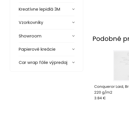
Kreatívne lepidlá 3M
Vzorkovníky
Showroom
Podobné p
Papierové kreácie
Car wrap fólie výpredaj
Conqueror Laid, Bri
220 g/m2
3.84 €