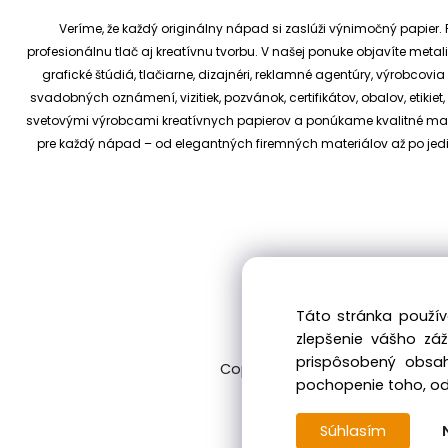
Veríme, že každý originálny nápad si zaslúži výnimočný papier. P
profesionálnu tlač aj kreatívnu tvorbu.
V našej ponuke objavíte metali
grafické štúdiá, tlačiarne, dizajnéri, reklamné agentúry, výrobcov
svadobných oznámení, vizitiek, pozvánok, certifikátov, obalov, etiki
svetovými výrobcami kreatívnych papierov a ponúkame kvalitné materi
pre každý nápad – od elegantných firemných materiálov až po je
Táto stránka použív
zlepšenie vášho zá
prispôsobený obsah
Copyright © 2017 kreativnypapier
pochopenie toho, odk
Súhlasím