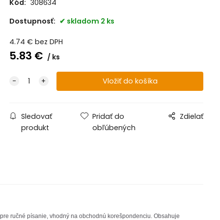
Kód:
308634
Dostupnosť:
skladom 2 ks
4.74
€
bez DPH
5.83
€
ks
Sledovať
Pridať do
Zdielať
produkt
obľúbených
aj pre ručné písanie, vhodný na obchodnú korešpondenciu. Obsahuje