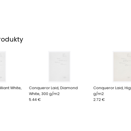
rodukty
lliant White,
Conqueror Laid, Diamond
Conqueror Laid, Hig
White, 300 g/m2
g/m2
5.44 €
2.72 €