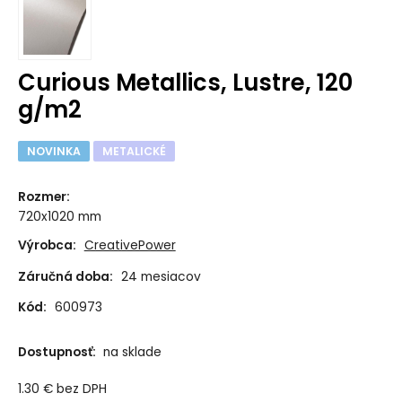
Curious Metallics, Lustre, 120
g/m2
NOVINKA
METALICKÉ
Rozmer
:
720x1020 mm
Výrobca:
CreativePower
Záručná doba:
24 mesiacov
Kód:
600973
Dostupnosť:
na sklade
1.30
€
bez DPH