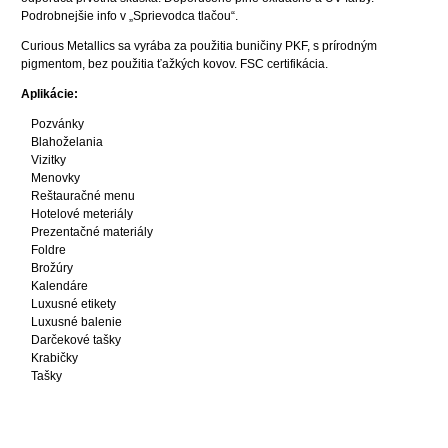
Podrobnejšie info v „Sprievodca tlačou“.
Curious Metallics sa vyrába za použitia buničiny PKF, s prírodným
pigmentom, bez použitia ťažkých kovov. FSC certifikácia.
Aplikácie:
Pozvánky
Blahoželania
Vizitky
Menovky
Reštauračné menu
Hotelové meteriály
Prezentačné materiály
Foldre
Brožúry
Kalendáre
Luxusné etikety
Luxusné balenie
Darčekové tašky
Krabičky
Tašky