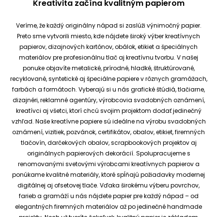
Kreativita začína kvalitným papierom
Veríme, že každý originálny nápad si zaslúži výnimočný papier.
Preto sme vytvorili miesto, kde nájdete široký výber kreatívnych
papierov, dizajnových kartónov, obálok, etikiet a špeciálnych
materiálov pre profesionálnu tlač aj kreatívnu tvorbu.
V našej
ponuke objavíte metalické, prírodné, hladké, štruktúrované,
recyklované, syntetické aj špeciálne papiere v rôznych gramážach,
farbách a formátoch. Vyberajú si u nás grafické štúdiá, tlačiarne,
dizajnéri, reklamné agentúry, výrobcovia svadobných oznámení,
kreatívci aj všetci, ktorí chcú svojim projektom dodať jedinečný
vzhľad.
Naše kreatívne papiere sú ideálne na výrobu svadobných
oznámení, vizitiek, pozvánok, certifikátov, obalov, etikiet, firemných
tlačovín, darčekových obalov, scrapbookových projektov aj
originálnych papierových dekorácií.
Spolupracujeme s
renomovanými svetovými výrobcami kreatívnych papierov a
ponúkame kvalitné materiály, ktoré spĺňajú požiadavky modernej
digitálnej aj ofsetovej tlače. Vďaka širokému výberu povrchov,
farieb a gramáží u nás nájdete papier pre každý nápad – od
elegantných firemných materiálov až po jedinečné handmade