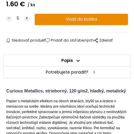
1.60
€
ks
Sledovať produkt
Pridať do obľúbených
Zdielať
Popis
Potrebujete poradiť?
Curious Metallics, strieborný, 120 g/m2, hladký, metalický
Papier s metalickým efektom na oboch stranách, blyští sa a leskne v
meniacom sa svetle. Ideálny pre návrhárov, ktorí oceňujú technické
inovácie, perfektné spracovanie a jemnú inšpiráciu plynúcu z neobvyklých
tlačových povrchov. Zabezpečuje výnimočné tlačové výsledky za použitia
rôznych technológií vrátane digitálnej. Je vhodný pre ofsetovú tlač,
sieťotlač, kníhtlač, razbu, vysekávanie, razenie fóliou. Pre termotlač sa
odporúča prvotná skúška. Doporučené plne oxidačné a UV farby.