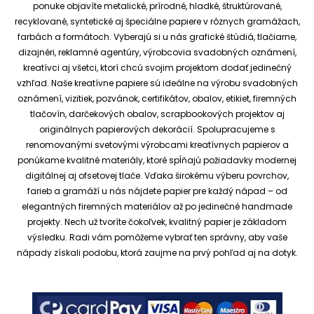
ponuke objavíte metalické, prírodné, hladké, štruktúrované,
recyklované, syntetické aj špeciálne papiere v rôznych gramážach,
farbách a formátoch. Vyberajú si u nás grafické štúdiá, tlačiarne,
dizajnéri, reklamné agentúry, výrobcovia svadobných oznámení,
kreatívci aj všetci, ktorí chcú svojim projektom dodať jedinečný
vzhľad.
Naše kreatívne papiere sú ideálne na výrobu svadobných
oznámení, vizitiek, pozvánok, certifikátov, obalov, etikiet, firemných
tlačovín, darčekových obalov, scrapbookových projektov aj
originálnych papierových dekorácií.
Spolupracujeme s
renomovanými svetovými výrobcami kreatívnych papierov a
ponúkame kvalitné materiály, ktoré spĺňajú požiadavky modernej
digitálnej aj ofsetovej tlače. Vďaka širokému výberu povrchov,
farieb a gramáží u nás nájdete papier pre každý nápad – od
elegantných firemných materiálov až po jedinečné handmade
projekty.
Nech už tvoríte čokoľvek, kvalitný papier je základom
výsledku. Radi vám pomôžeme vybrať ten správny, aby vaše
nápady získali podobu, ktorá zaujme na prvý pohľad aj na dotyk.