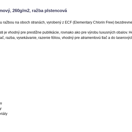
émový, 260g/m2, ražba plstencová
ou ražbou na oboch stranách, vyrobený z ECF (Elementary Chlorin Free) bezdrevnej
ti je vhodný pre prestížne publikácie, rovnako ako pre výrobu luxusných obalov. H
htlač, razba, vysekávanie, razenie fóliou, vhodný pre atramentovú tlač a do laserových
nu
y
riály