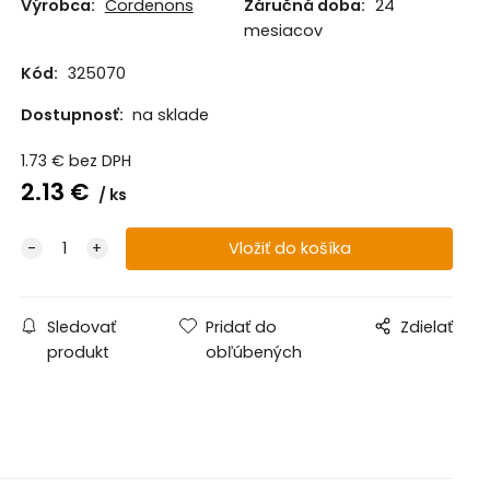
Výrobca:
Cordenons
Záručná doba:
24
mesiacov
Kód:
325070
Dostupnosť:
na sklade
1.73
€
bez DPH
2.13
€
ks
Sledovať
Pridať do
Zdielať
produkt
obľúbených