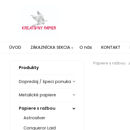
ÚVOD
ZÁKAZNÍCKA SEKCIA
O nás
KONTAKT
Papiere s ražbou
Produkty
Dopredaj / špeci ponuka
Metalické papiere
Papiere s ražbou
Astrosilver
Conqueror Laid