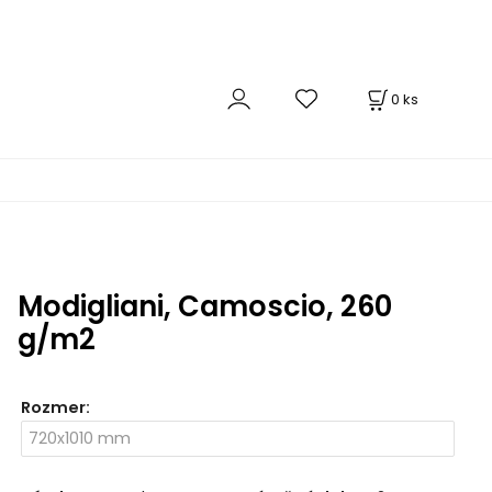
0
ks
Modigliani, Camoscio, 260
g/m2
Rozmer
: