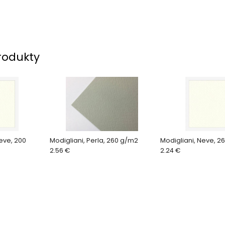
rodukty
Neve, 200
Modigliani, Perla, 260 g/m2
Modigliani, Neve, 2
2.56 €
2.24 €