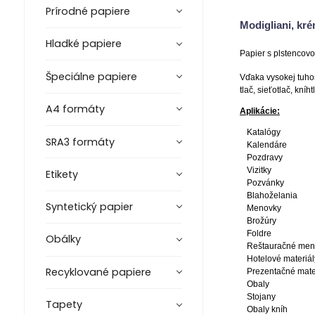
Prírodné papiere
Modigliani, kr
Hladké papiere
Papier s plstencov
Špeciálne papiere
Vďaka vysokej tuhos
tlač, sieťotlač, kní
A4 formáty
Aplikácie:
Katalógy
SRA3 formáty
Kalendáre
Pozdravy
Vizitky
Etikety
Pozvánky
Blahoželania
Syntetický papier
Menovky
Brožúry
Foldre
Obálky
Reštauračné me
Hotelové materiál
Recyklované papiere
Prezentačné mate
Obaly
Stojany
Tapety
Obaly kníh