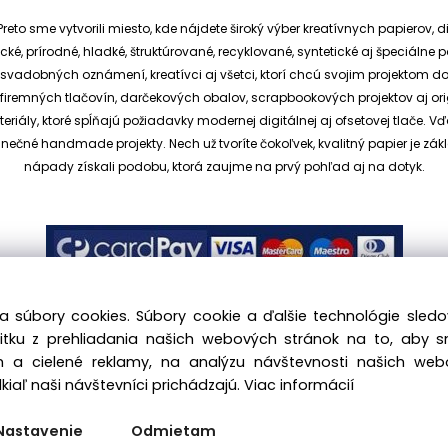
reto sme vytvorili miesto, kde nájdete široký výber kreatívnych papierov, d
cké, prírodné, hladké, štruktúrované, recyklované, syntetické aj špeciáln
ia svadobných oznámení, kreatívci aj všetci, ktorí chcú svojim projektom 
et, firemných tlačovín, darčekových obalov, scrapbookových projektov aj o
ály, ktoré spĺňajú požiadavky modernej digitálnej aj ofsetovej tlače. V
dinečné handmade projekty.
Nech už tvoríte čokoľvek, kvalitný papier je
nápady získali podobu, ktorá zaujme na prvý pohľad aj na dotyk.
a súbory cookies. Súbory cookie a ďalšie technológie sle
žitku z prehliadania našich webových stránok na to, aby 
 a cielené reklamy, na analýzu návštevnosti našich we
.sk, All rights reserved |
hajekova@kreativnypapier.sk
| Be
iaľ naši návštevníci prichádzajú.
Viac informácií
Odstúpenie od zmluvy:
Nastavenie
Odmietam