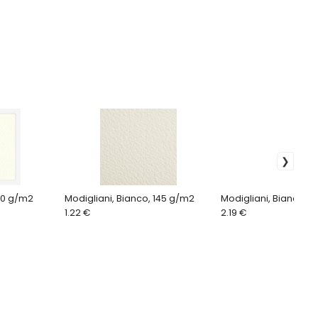
60 g/m2
Modigliani, Bianco, 145 g/m2
Modigliani, Bianco, 
1.22 €
2.19 €