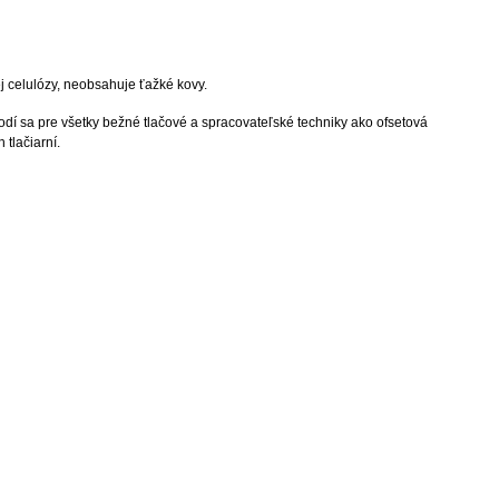
 celulózy, neobsahuje ťažké kovy.
odí sa pre všetky bežné tlačové a spracovateľské techniky ako ofsetová
 tlačiarní.