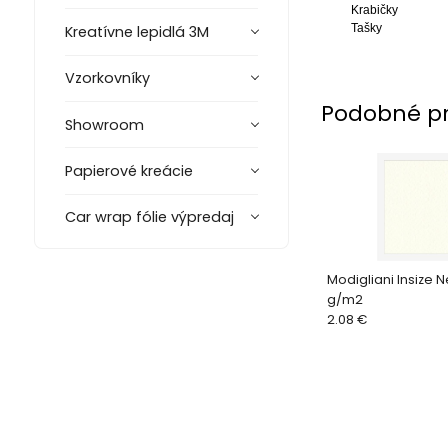
Krabičky
Tašky
Kreatívne lepidlá 3M
Vzorkovníky
Podobné p
Showroom
Papierové kreácie
Car wrap fólie výpredaj
Modigliani Insize 
g/m2
2.08 €