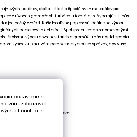
izajnových kartónov, obálok, etikiet a špeciálnych materiálov pre
e papiere v rôznych gramážach, farbách a formátoch. Vyberajú si u nás
dodať jedinečný vzhľad.
Naše kreatívne papiere sú ideálne na výrobu
riginálnych papierových dekorácií.
Spolupracujeme s renomovanými
ďaka širokému výberu povrchov, farieb a gramáží u nás nájdete papier
 základom výsledku. Radi vám pomôžeme vybrať ten správny, aby vaše
dovania používame na
sme vám zobrazovali
bových stránok a na
ckovská 38/A, 831 04 Bratislava