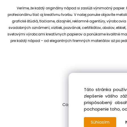
Veríme, že každý originálny nápad si zaslúži výnimočný papier. P
profesionálnu tlač aj kreatívnu tvorbu.
V našej ponuke objavíte metali
grafické štúdiá, tlačiarne, dizajnéri, reklamné agentúry, výrobcov
svadobných oznámení, vizitiek, pozvánok, certifikátov, obalov, etiki
svetovými výrobcami kreatívnych papierov a ponúkame kvalitné materi
pre každý nápad – od elegantných firemných materiálov až po je
Táto stránka použív
zlepšenie vášho zá
prispôsobený obsah
Copyright © 2017 kreativnypapier
pochopenie toho, odk
Súhlasím