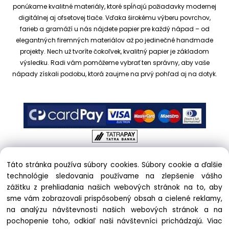
ponúkame kvalitné materiály, ktoré spĺňajú požiadavky modernej
digitálnej aj ofsetovej tlače. Vďaka širokému výberu povrchov,
farieb a gramáží u nás nájdete papier pre každý nápad – od
elegantných firemných materiálov až po jedinečné handmade
projekty.
Nech už tvoríte čokoľvek, kvalitný papier je základom
výsledku. Radi vám pomôžeme vybrať ten správny, aby vaše
nápady získali podobu, ktorá zaujme na prvý pohľad aj na dotyk.
Táto stránka používa súbory cookies. Súbory cookie a ďalšie
Copyright © 2017 kreativnypapier.sk, All rights reserved |
technológie sledovania používame na zlepšenie vášho
hajekova@kreativnypapier.sk
| Beckovská 38/A, 831 04
zážitku z prehliadania našich webových stránok na to, aby
Bratislava
sme vám zobrazovali prispôsobený obsah a cielené reklamy,
na analýzu návštevnosti našich webových stránok a na
Odstúpenie od zmluvy:
pochopenie toho, odkiaľ naši návštevníci prichádzajú.
Viac