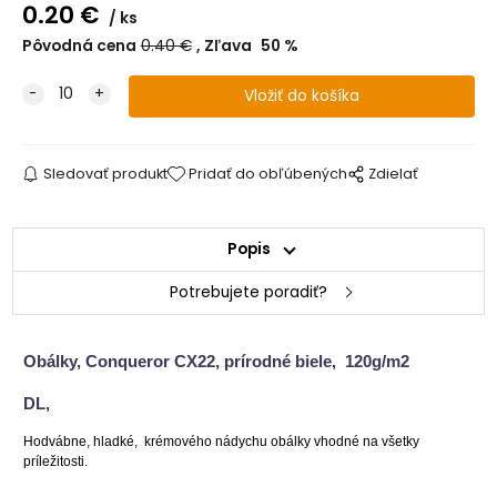
0.20
€
ks
Pôvodná cena
0.40
€
Zľava
50
%
Sledovať produkt
Pridať do obľúbených
Zdielať
Popis
Potrebujete poradiť?
Obálky, Conqueror CX22, prírodné biele, 120g/m2
DL,
H
odvábne, hladké, krémového nádychu obálky vhodné na všetky
príležitosti.