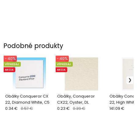
Podobné produkty
- 40%
- 40%
VÝPREDAJ
VÝPREDAJ
AKCIA
AKCIA
Obálky Conqueror CX
Obálky, Conqueror
Obálky Conqu
22, Diamond White, C5
CX22, Oyster, DL
22, High White,
0.34 €
0.57 €
0.23 €
0.39 €
balenie 500ks
141.09 €