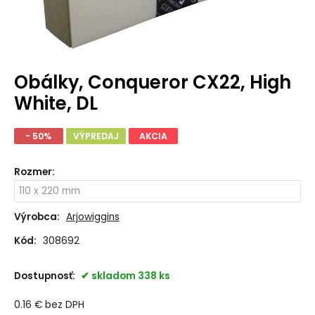
Obálky, Conqueror CX22, High
White, DL
- 50%
VÝPREDAJ
AKCIA
Rozmer
:
Výrobca:
Arjowiggins
Kód:
308692
Dostupnosť:
skladom 338 ks
0.16
€
bez DPH