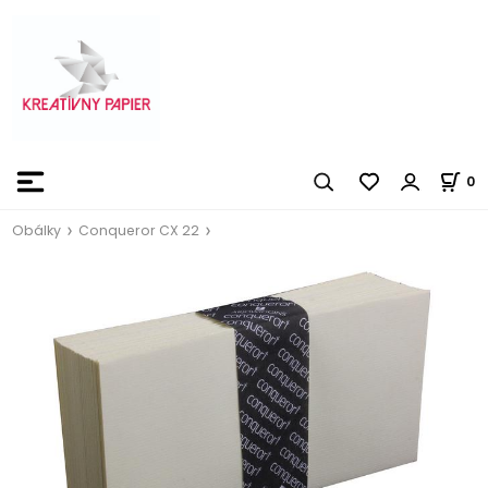
0
Obálky
Conqueror CX 22