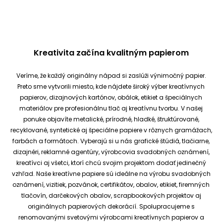
Kreativita začína kvalitným papierom
Veríme, že každý originálny nápad si zaslúži výnimočný papier.
Preto sme vytvorili miesto, kde nájdete široký výber kreatívnych
papierov, dizajnových kartónov, obálok, etikiet a špeciálnych
materiálov pre profesionálnu tlač aj kreatívnu tvorbu.
V našej
ponuke objavíte metalické, prírodné, hladké, štruktúrované,
recyklované, syntetické aj špeciálne papiere v rôznych gramážach,
farbách a formátoch. Vyberajú si u nás grafické štúdiá, tlačiarne,
dizajnéri, reklamné agentúry, výrobcovia svadobných oznámení,
kreatívci aj všetci, ktorí chcú svojim projektom dodať jedinečný
vzhľad.
Naše kreatívne papiere sú ideálne na výrobu svadobných
oznámení, vizitiek, pozvánok, certifikátov, obalov, etikiet, firemných
tlačovín, darčekových obalov, scrapbookových projektov aj
originálnych papierových dekorácií.
Spolupracujeme s
renomovanými svetovými výrobcami kreatívnych papierov a