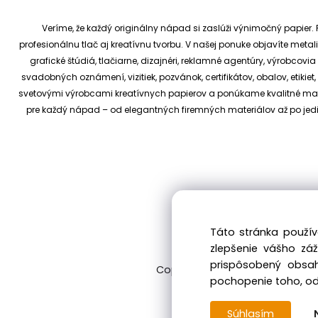
Veríme, že každý originálny nápad si zaslúži výnimočný papier. P
profesionálnu tlač aj kreatívnu tvorbu.
V našej ponuke objavíte metali
grafické štúdiá, tlačiarne, dizajnéri, reklamné agentúry, výrobcov
svadobných oznámení, vizitiek, pozvánok, certifikátov, obalov, etiki
svetovými výrobcami kreatívnych papierov a ponúkame kvalitné materi
pre každý nápad – od elegantných firemných materiálov až po je
Táto stránka použív
zlepšenie vášho zá
prispôsobený obsah
Copyright © 2017 kreativnypapier
pochopenie toho, odk
Súhlasím