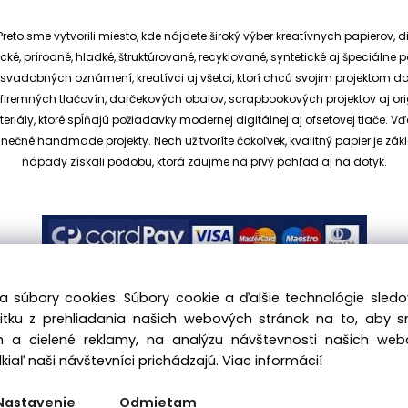
reto sme vytvorili miesto, kde nájdete široký výber kreatívnych papierov, d
cké, prírodné, hladké, štruktúrované, recyklované, syntetické aj špeciáln
ia svadobných oznámení, kreatívci aj všetci, ktorí chcú svojim projektom 
et, firemných tlačovín, darčekových obalov, scrapbookových projektov aj o
ály, ktoré spĺňajú požiadavky modernej digitálnej aj ofsetovej tlače. V
dinečné handmade projekty.
Nech už tvoríte čokoľvek, kvalitný papier je
nápady získali podobu, ktorá zaujme na prvý pohľad aj na dotyk.
a súbory cookies. Súbory cookie a ďalšie technológie sle
žitku z prehliadania našich webových stránok na to, aby 
 a cielené reklamy, na analýzu návštevnosti našich we
.sk, All rights reserved |
hajekova@kreativnypapier.sk
| Be
iaľ naši návštevníci prichádzajú.
Viac informácií
Odstúpenie od zmluvy:
Nastavenie
Odmietam