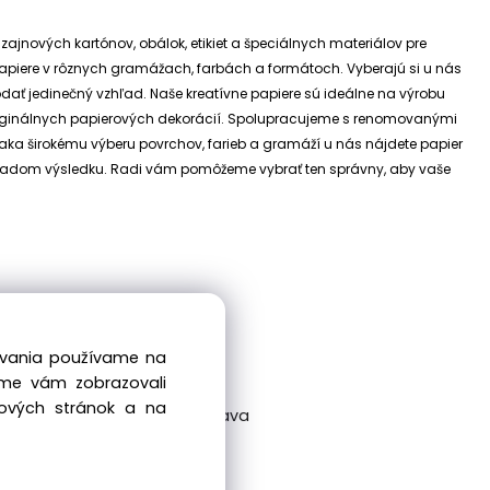
izajnových kartónov, obálok, etikiet a špeciálnych materiálov pre
e papiere v rôznych gramážach, farbách a formátoch. Vyberajú si u nás
dodať jedinečný vzhľad.
Naše kreatívne papiere sú ideálne na výrobu
riginálnych papierových dekorácií.
Spolupracujeme s renomovanými
ďaka širokému výberu povrchov, farieb a gramáží u nás nájdete papier
 základom výsledku. Radi vám pomôžeme vybrať ten správny, aby vaše
dovania používame na
sme vám zobrazovali
bových stránok a na
ckovská 38/A, 831 04 Bratislava