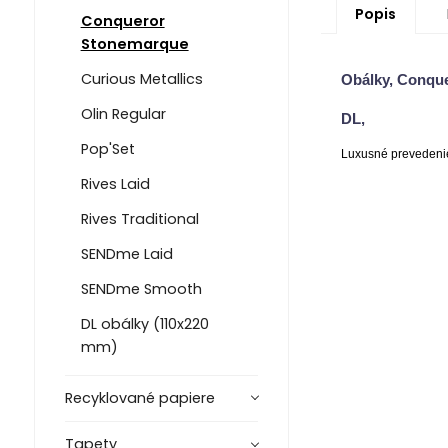
Popis
Conqueror
Stonemarque
Curious Metallics
Obálky, Conque
Olin Regular
DL,
Pop'Set
Luxusné prevedeni
Rives Laid
Rives Traditional
SENDme Laid
SENDme Smooth
DL obálky (110x220
mm)
Recyklované papiere
Tapety