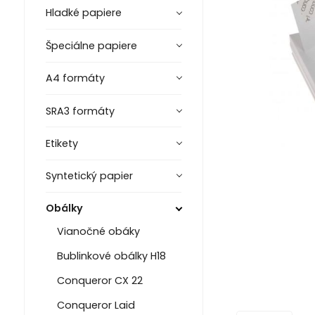
Hladké papiere
Špeciálne papiere
A4 formáty
SRA3 formáty
Etikety
Syntetický papier
Obálky
Vianočné obáky
Bublinkové obálky H18
Conqueror CX 22
Conqueror Laid