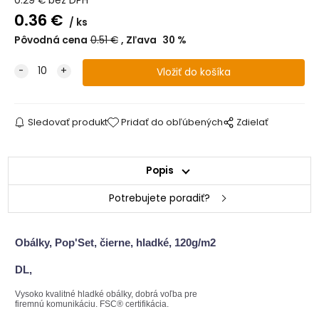
0.29
€
bez DPH
0.36
€
ks
Pôvodná cena
0.51
€
Zľava
30
%
Sledovať produkt
Pridať do obľúbených
Zdielať
Popis
Potrebujete poradiť?
Obálky, Pop'Set, čierne, hladké,
120g/m2
DL,
Vysoko kvalitné hladké obálky, dobrá voľba pre
firemnú komunikáciu. FSC® certifikácia.