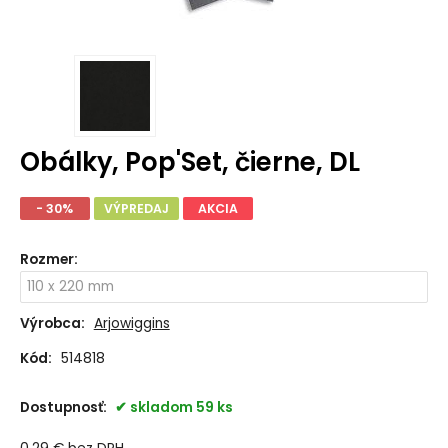
Obálky, Pop'Set, čierne, DL
- 30%
VÝPREDAJ
AKCIA
Rozmer
:
Výrobca:
Arjowiggins
Kód:
514818
Dostupnosť:
skladom 59 ks