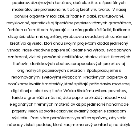
papierov, dizajnových kartónov, obálok, etikiet a špeciálnych
materiálov pre profesionálnu tlač aj kreatívnu tvorbu.
V našej
ponuke objavíte metalické, prírodné, hladké, štruktúrované,
recyklované, syntetické aj špeciálne papiere v rôznych gramážach,
farbách a formátoch. Vyberajú si u nás grafické štúdiá, tlačiarne,
dizajnéri, reklamné agentúry, výrobcovia svadobných oznámení,
kreatívci aj všetci, ktorí chcú svojim projektom dodať jedinečný
vzhľad.
Naše kreatívne papiere sú ideálne na výrobu svadobných
oznámení, vizitiek, pozvánok, certifikátov, obalov, etikiet, firemných
tlačovín, darčekových obalov, scrapbookových projektov aj
originálnych papierových dekorácií.
Spolupracujeme s
renomovanými svetovými výrobcami kreatívnych papierov a
ponúkame kvalitné materiály, ktoré spĺňajú požiadavky modernej
digitálnej aj ofsetovej tlače. Vďaka širokému výberu povrchov,
farieb a gramáží u nás nájdete papier pre každý nápad – od
elegantných firemných materiálov až po jedinečné handmade
projekty.
Nech už tvoríte čokoľvek, kvalitný papier je základom
výsledku. Radi vám pomôžeme vybrať ten správny, aby vaše
nápady získali podobu, ktorá zaujme na prvý pohľad aj na dotyk.