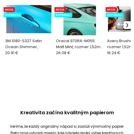
AKCIA
AKCIA
AKCIA
DOPREDAJ
DOPREDAJ
DOPREDAJ
3M 1080-S327 Satin
Oracal 970RA-M055
Avery Brushed
Ocean Shimmer,
Matt Mint, rozmer 1,52m x
rozmer 1,52m 
rozmer 1,52m x 0,8m
20.91 €
1m
26.08 €
16.24 €
Kreativita začína kvalitným papierom
Veríme, že každý originálny nápad si zaslúži výnimočný papier.
Preto sme vytvorili miesto, kde nájdete široký výber kreatívnych