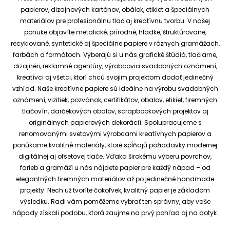
papierov, dizajnových kartónov, obálok, etikiet a špeciálnych
materiálov pre profesionálnu tlač aj kreatívnu tvorbu.
V našej
ponuke objavíte metalické, prírodné, hladké, štruktúrované,
recyklované, syntetické aj špeciálne papiere v rôznych gramážach,
farbách a formátoch. Vyberajú si u nás grafické štúdiá, tlačiarne,
dizajnéri, reklamné agentúry, výrobcovia svadobných oznámení,
kreatívci aj všetci, ktorí chcú svojim projektom dodať jedinečný
vzhľad.
Naše kreatívne papiere sú ideálne na výrobu svadobných
oznámení, vizitiek, pozvánok, certifikátov, obalov, etikiet, firemných
tlačovín, darčekových obalov, scrapbookových projektov aj
originálnych papierových dekorácií.
Spolupracujeme s
renomovanými svetovými výrobcami kreatívnych papierov a
ponúkame kvalitné materiály, ktoré spĺňajú požiadavky modernej
digitálnej aj ofsetovej tlače. Vďaka širokému výberu povrchov,
farieb a gramáží u nás nájdete papier pre každý nápad – od
elegantných firemných materiálov až po jedinečné handmade
projekty.
Nech už tvoríte čokoľvek, kvalitný papier je základom
výsledku. Radi vám pomôžeme vybrať ten správny, aby vaše
nápady získali podobu, ktorá zaujme na prvý pohľad aj na dotyk.